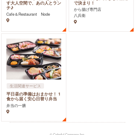
その他
す大人空間で、あの人とラン
で決まり！
チ♪
から揚げ専門店
Cafe＆Restaurant Node
八兵衛
生活関連サービス
その他
平日昼の準備はおまかせ！ 1
食から届く安心日替り弁当
弁当の一膳
© Colorful Company,Inc.