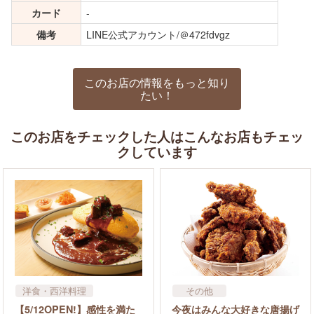
カード
-
備考
LINE公式アカウント/＠472fdvgz
このお店の情報をもっと知り
たい！
このお店をチェックした人はこんなお店もチェッ
クしています
洋食・西洋料理
その他
カフェ・スイーツ
【5/12OPEN!】感性を満た
今夜はみんな大好きな唐揚げ