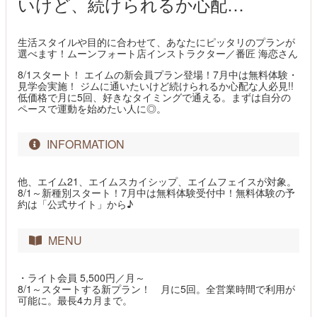
いけど、続けられるか心配…
生活スタイルや目的に合わせて、あなたにピッタリのプランが
選べます！ムーンフォート店インストラクター／番匠 海恋さん
8/1スタート！ エイムの新会員プラン登場！7月中は無料体験・
見学会実施！ ジムに通いたいけど続けられるか心配な人必見!!
低価格で月に5回、好きなタイミングで通える。まずは自分の
ペースで運動を始めたい人に◎。
INFORMATION
他、エイム21、エイムスカイシップ、エイムフェイスが対象。
8/1～新種別スタート！7月中は無料体験受付中！無料体験の予
約は「公式サイト」から♪
MENU
・ライト会員 5,500円／月～
8/1～スタートする新プラン！ 月に5回。全営業時間で利用が
可能に。最長4カ月まで。