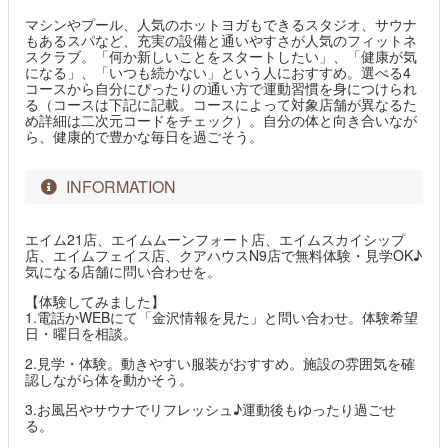
マシンやプール、人気のホットヨガもできるスタジオ、サウナ
もあるスパなど、充実の設備と通いやすさが人気のフィットネ
スクラブ。「何か新しいことをスタートしたい」、「健康が気
になる」、「いつも続かない」という人におすすめ。選べる4
コースから自分にぴったりの通い方で運動習慣を身につけられ
る（コースは下記に記載。コースによって対象店舗が異なるた
め詳細は二次元コードをチェック）。自分の体と向き合いなが
ら、健康的で豊かな毎日を過ごそう。
INFORMATION
エイム21店、エイムムーンフォート店、エイムスカイシップ
店、エイムフェイス店、クアハウスN9店で無料体験・見学OK♪
気になる店舗に問い合わせを。
【体験してみました】
1.電話かWEBにて「金沢情報を見た」と問い合わせ。体験希望
日・曜日を相談。
2.見学・体験。動きやすい服装がおすすめ。施設の雰囲気を確
認しながら体を動かそう。
3.お風呂やサウナでリフレッシュ♪運動後もゆったり過ごせ
る。