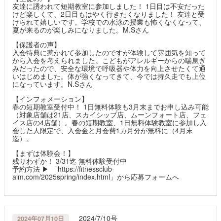
友達に誘われて短期教室に参加しました！ 1日目は不安だった
けど楽しくて、2日目もはやく行きたくなりました！ 友達と受
けられて嬉しいです。学校での水泳の授業も怖くなくなって、
夏が来るのが楽しみになりました。M.Sさん
【保護者の声】
入会特典に惹かれて参加したのですが体験して雰囲気を知って
から入会を考えられました。こどもがアレルギーからの喘息ぎ
みだったので、安全な環境で呼吸器や体力を向上させたくて通
いはじめました。体が強くなってきて、今では持久走でも上位
になっています。N.Sさん
【インフォメーション】
春の短期教室受付中！ 1日無料体験も3月末までお申し込み可能
（対象店舗は21店、スカイシップ店、ムーンフォート店、フェ
イス店の4店舗）。春の短期教室、1日無料体験教室に参加し入
会した人限定で、入会金と月会費1カ月分が無料に（4月末
迄）。
【まずは体験会！】
残りわずか！ 3/31迄 無料体験受付中
予約方法 ▶ 「https://fitnessclub-
aim.com/2025spring/index.html」から応募フォームへ
2024/7/10号
2024年07月10日