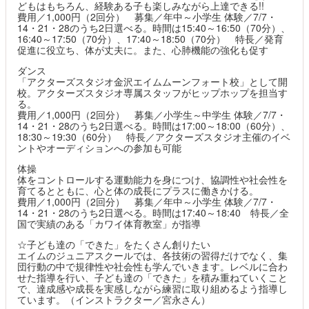
どもはもちろん、経験ある子も楽しみながら上達できる!!
費用／1,000円（2回分） 募集／年中～小学生 体験／7/7・
14・21・28のうち2日選べる。時間は15:40～16:50（70分）、
16:40～17:50（70分）、17:40～18:50（70分） 特長／発育
促進に役立ち、体が丈夫に。また、心肺機能の強化も促す
ダンス
「アクターズスタジオ金沢エイムムーンフォート校」として開
校。アクターズスタジオ専属スタッフがヒップホップを担当す
る。
費用／1,000円（2回分） 募集／小学生～中学生 体験／7/7・
14・21・28のうち2日選べる。時間は17:00～18:00（60分）、
18:30～19:30（60分） 特長／アクターズスタジオ主催のイベ
ントやオーディションへの参加も可能
体操
体をコントロールする運動能力を身につけ、協調性や社会性を
育てるとともに、心と体の成長にプラスに働きかける。
費用／1,000円（2回分） 募集／年中～小学生 体験／7/7・
14・21・28のうち2日選べる。時間は17:40～18:40 特長／全
国で実績のある「カワイ体育教室」が指導
☆子ども達の「できた」をたくさん創りたい
エイムのジュニアスクールでは、各技術の習得だけでなく、集
団行動の中で規律性や社会性も学んでいきます。レベルに合わ
せた指導を行い、子ども達の「できた」を積み重ねていくこと
で、達成感や成長を実感しながら練習に取り組めるよう指導し
ています。（インストラクター／宮永さん）