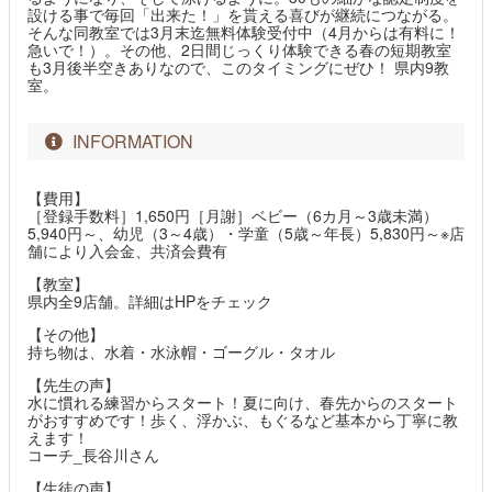
設ける事で毎回「出来た！」を貰える喜びが継続につながる。
そんな同教室では3月末迄無料体験受付中（4月からは有料に！
急いで！）。その他、2日間じっくり体験できる春の短期教室
も3月後半空きありなので、このタイミングにぜひ！ 県内9教
室。
INFORMATION
【費用】
［登録手数料］1,650円［月謝］ベビー（6カ月～3歳未満）
5,940円～、幼児（3～4歳）・学童（5歳～年長）5,830円～※店
舗により入会金、共済会費有
【教室】
県内全9店舗。詳細はHPをチェック
【その他】
持ち物は、水着・水泳帽・ゴーグル・タオル
【先生の声】
水に慣れる練習からスタート！夏に向け、春先からのスタート
がおすすめです！歩く、浮かぶ、もぐるなど基本から丁寧に教
えます！
コーチ_長谷川さん
【生徒の声】