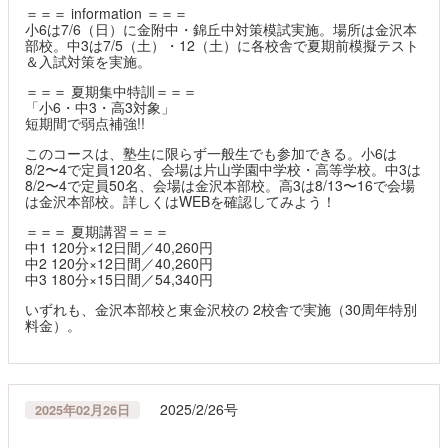
＝＝＝ information ＝＝＝
小6は7/6（日）に金附中・錦丘中対策模試実施。場所は金沢本
部校。中3は7/5（土）・12（土）に各校舎で夏期前模擬テスト
＆入試対策を実施。
＝＝＝ 夏期集中特訓＝＝＝
「小6・中3・高3対象」
短期間で弱点補強!!
このコースは、塾生に限らず一般生でも参加できる。小6は
8/2〜4で定員120名、会場は片山学園中学校・高等学校。中3は
8/2〜4で定員50名、会場は金沢本部校。高3は8/13〜16で会場
は金沢本部校。詳しくはWEBを確認してみよう！
＝＝＝ 夏期講習＝＝＝
中1 120分×12日間／40,260円
中2 120分×12日間／40,260円
中3 180分×15日間／54,340円
いずれも、金沢本部校と東金沢校の 2校舎で実施（30周年特別
料金）。
2025/2/26号
2025年02月26日