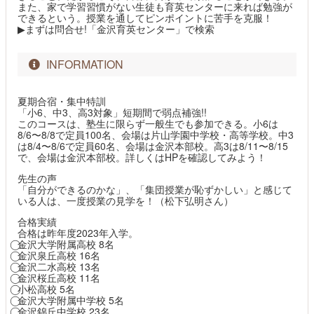
また、家で学習習慣がない生徒も育英センターに来れば勉強が
できるという。授業を通してピンポイントに苦手を克服！
▶まずは問合せ!「金沢育英センター」で検索
INFORMATION
夏期合宿・集中特訓
「小6、中3、高3対象」短期間で弱点補強!!
このコースは、塾生に限らず一般生でも参加できる。小6は
8/6〜8/8で定員100名、会場は片山学園中学校・高等学校。中3
は8/4〜8/6で定員60名、会場は金沢本部校。高3は8/11〜8/15
で、会場は金沢本部校。詳しくはHPを確認してみよう！
先生の声
「自分ができるのかな」、「集団授業が恥ずかしい」と感じて
いる人は、一度授業の見学を！（松下弘明さん）
合格実績
合格は昨年度2023年入学。
⃝金沢大学附属高校 8名
⃝金沢泉丘高校 16名
⃝金沢二水高校 13名
⃝金沢桜丘高校 11名
⃝小松高校 5名
⃝金沢大学附属中学校 5名
⃝金沢錦丘中学校 23名