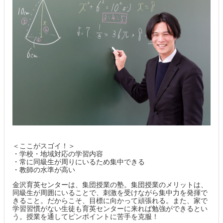
＜ここがスゴイ！＞
・学校・地域対応の学習内容
・常に同級生が周りにいるため集中できる
・教師の水準が高い
金沢育英センターは、集団授業の塾。集団授業のメリットは、
同級生が周囲にいることで、刺激を受けながら集中力を発揮で
きること。だからこそ、目標に向かって頑張れる。また、家で
学習習慣がない生徒も育英センターに来れば勉強ができるとい
う。授業を通してピンポイントに苦手を克服！