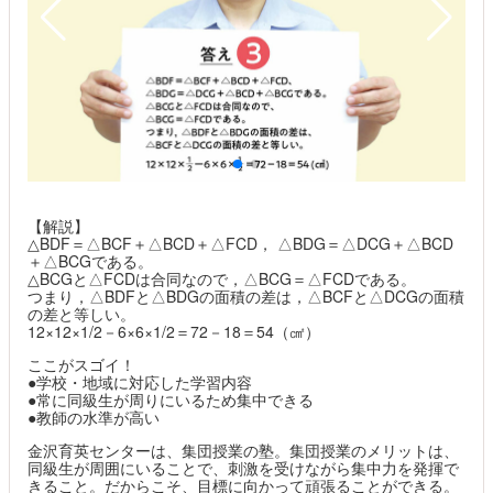
【解説】
△BDF＝△BCF＋△BCD＋△FCD， △BDG＝△DCG＋△BCD
＋△BCGである。
△BCGと△FCDは合同なので，△BCG＝△FCDである。
つまり，△BDFと△BDGの面積の差は，△BCFと△DCGの面積
の差と等しい。
12×12×1/2－6×6×1/2＝72－18＝54（㎠）
ここがスゴイ！
●学校・地域に対応した学習内容
●常に同級生が周りにいるため集中できる
●教師の水準が高い
金沢育英センターは、集団授業の塾。集団授業のメリットは、
同級生が周囲にいることで、刺激を受けながら集中力を発揮で
きること。だからこそ、目標に向かって頑張ることができる。