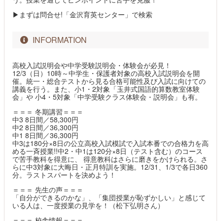
▶まずは問合せ!「金沢育英センター」で検索
INFORMATION
高校入試説明会や中学受験説明会・体験会が必見！
12/3（日）10時～中学生・保護者対象の高校入試説明会を開
催。統一・総合テストから見る合格可能性及び入試に向けての
講義を行う。また、小1・2対象「玉井式国語的算数教室体験
会」や 小4・5対象「中学受験クラス体験会・説明会」も有。
＝＝＝ 冬期講習＝＝＝
中3 8日間／58,300円
中2 8日間／36,300円
中1 8日間／36,300円
中3は180分×8日の公立高校入試模試で入試本番での合格力を高
める一斉授業!!中2・中1は120分×8日（テスト含む）のコース
で苦手教科を得意に、 得意教科はさらに磨きをかけられる。さ
らに中3対象に大晦日・正月特訓を実施。12/31、1/3で各日360
分。ラストスパートを決めよう！
＝＝＝ 先生の声＝＝＝
「自分ができるのかな」、「集団授業が恥ずかしい」と感じて
いる人は、一度授業の見学を！（松下弘明さん）
＝＝＝ 校舎情報＝＝＝