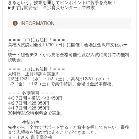
きるという。授業を通してピンポイントに苦手を克服！
▶まずは問合せ!「金沢育英センター」で検索
INFORMATION
＝＝＝ ココにも注目！＝＝＝
高校入試説明会を11/30（日）に開催！会場は金沢市文化ホー
ル
統一・総合テストから見る合格可能性及び入試に向けての無料
説明会。
＝＝＝ ココにも注目！＝＝＝
大晦日・正月特訓を実施!!
中3は12/31（水）・1/3（土）、高3は12/31（水）・
1/2（金）・1/3（土）で集中特訓。会場は金沢本部校。
＝＝＝ 冬期講習 ＝＝＝
中3 7日間＋模試／43,450円
中2 7日間／28,050円
中1 7日間／28,050円
30周年記念特別料金で実施。
＝＝＝ 生徒の声 ＝＝＝
先生から「全力でサポートする」と背中を押してもらい、最後
まで志望校を諦めずに走ることができました。
Ｋ・Ｔさん 泉丘高合格