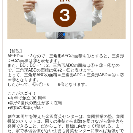
【解説】
AE:ED＝1：3なので、三角形AECの面積を①とすると、三角形
DECの面積は③と表せます。
また、BD：DC＝1：2、三角形ADCの面積は①＋③＝④なの
で、三角形ABDの面積は④÷2＝②と表せます。
よって、三角形ABCの面積＝三角形ADC＋三角形ABD＝④＋②
＝⑥となります。
したがって、⑥÷①＝6 6倍となります。
ここがスゴイ！
●今年で創立 30 周年
●親子2世代の塾生が多く在籍
●教師の水準が高い
創立30周年を迎えた金沢育英センターは、集団授業の塾。集団
授業のメリットは、周りの生徒から刺激を受けながら集中力を
発揮できること。だからこそ、目標に向かって頑張れる。ま
た、家で学習習慣がない生徒も育英センターに来れば勉強がで