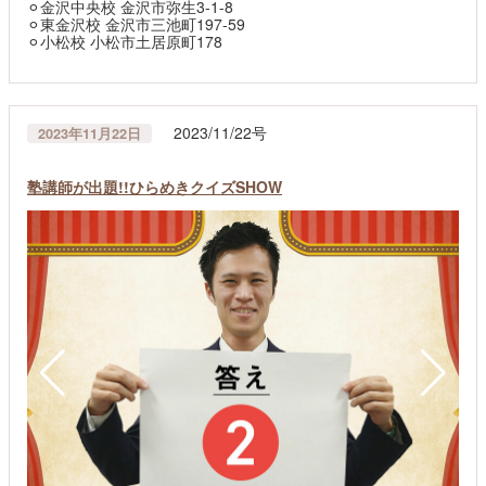
⚪︎金沢中央校 金沢市弥生3-1-8
⚪︎東金沢校 金沢市三池町197-59
⚪︎小松校 小松市土居原町178
2023/11/22号
2023年11月22日
塾講師が出題!!ひらめきクイズSHOW