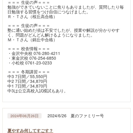
＝＝＝ 生徒の声＝＝＝
勉強ができていないことに焦りもありましたが、質問したり毎
日勉強する習慣をつけ自信につなげました。
Ｒ・Ｔさん（桜丘高合格）
＝＝＝ 生徒の声＝＝＝
塾に通い始めた頃は不安でしたが、授業や解説が分かりやす
く、問題がどんどん解けるようになりました。
Ｍ・Ｔさん（錦丘中合格）
＝＝＝ 校舎情報＝＝＝
・金沢中央校 076-280-4211
・東金沢校 076-254-6850
・小松校 0761-23-0233
＝＝＝ 冬期講習＝＝＝
中3 7日間／55,550円
中2 7日間／34,870円
中1 7日間／34,870円
中3は公立高校入試模試もあり。
2024/6/26 夏のファミリー号
2024年06月26日
夏やすみ何してすごす？