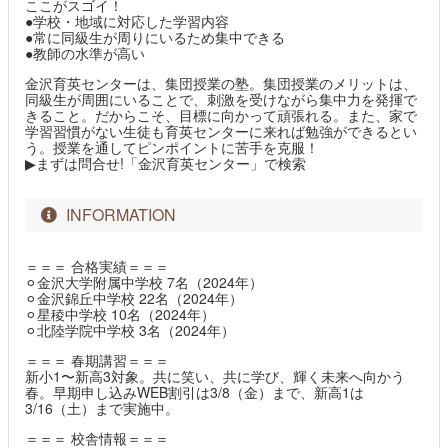
ここがスゴイ！
●学校・地域に対応した学習内容
●常に同級生が周りにいるため集中できる
●教師の水準が高い
金沢育英センターは、集団授業の塾。集団授業のメリットは、
同級生が周囲にいることで、刺激を受けながら集中力を発揮で
きること。だからこそ、目標に向かって頑張れる。また、家で
学習習慣がない生徒も育英センターに来れば勉強ができるとい
う。授業を通してピンポイントに苦手を克服！
▶︎まずは問合せ!「金沢育英センター」で検索
INFORMATION
＝＝＝ 合格実績＝＝＝
⚪︎金沢大学附属中学校 7名（2024年）
⚪︎金沢錦丘中学校 22名（2024年）
⚪︎星稜中学校 10名（2024年）
⚪︎北陸学院中学校 3名（2024年）
＝＝＝ 春期講習＝＝＝
新小1〜新高3対象。共に笑い、共に学び、輝く未来へ向かう
春。早期申し込みWEB割引は3/8（金）まで、新高1は
3/16（土）まで実施中。
＝＝＝ 校舎情報＝＝＝