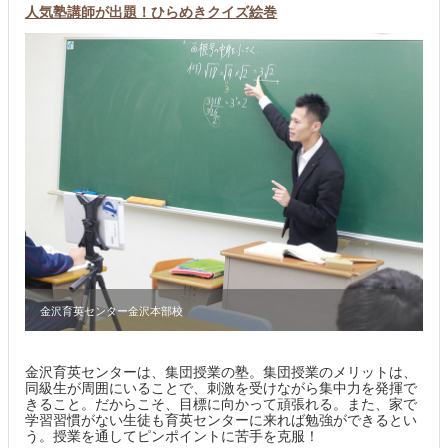
人気塾講師が出題！ひらめきクイズ絵巻
金沢育英センター金沢本部校
金沢育英センターは、集団授業の塾。集団授業のメリットは、
同級生が周囲にいることで、刺激を受けながら集中力を発揮で
きること。だからこそ、目標に向かって頑張れる。また、家で
学習習慣がない生徒も育英センターに来れば勉強ができるとい
う。授業を通してピンポイントに苦手を克服！