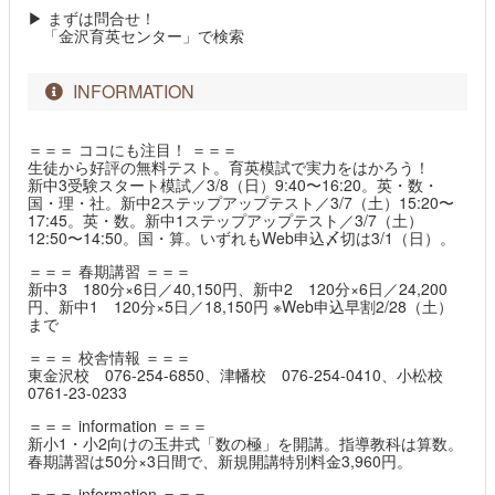
▶ まずは問合せ！
「金沢育英センター」で検索
INFORMATION
＝＝＝ ココにも注目！ ＝＝＝
生徒から好評の無料テスト。育英模試で実力をはかろう！
新中3受験スタート模試／3/8（日）9:40〜16:20。英・数・
国・理・社。新中2ステップアップテスト／3/7（土）15:20〜
17:45。英・数。新中1ステップアップテスト／3/7（土）
12:50〜14:50。国・算。いずれもWeb申込〆切は3/1（日）。
＝＝＝ 春期講習 ＝＝＝
新中3 180分×6日／40,150円、新中2 120分×6日／24,200
円、新中1 120分×5日／18,150円 ※Web申込早割2/28（土）
まで
＝＝＝ 校舎情報 ＝＝＝
東金沢校 076-254-6850、津幡校 076-254-0410、小松校
0761-23-0233
＝＝＝ information ＝＝＝
新小1・小2向けの玉井式「数の極」を開講。指導教科は算数。
春期講習は50分×3日間で、新規開講特別料金3,960円。
＝＝＝ information ＝＝＝