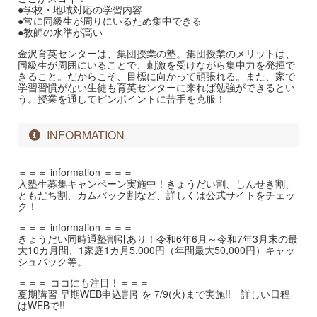
●学校・地域対応の学習内容
●常に同級生が周りにいるため集中できる
●教師の水準が高い
金沢育英センターは、集団授業の塾。集団授業のメリットは、
同級生が周囲にいることで、刺激を受けながら集中力を発揮で
きること。だからこそ、目標に向かって頑張れる。また、家で
学習習慣がない生徒も育英センターに来れば勉強ができるとい
う。授業を通してピンポイントに苦手を克服！
INFORMATION
＝＝＝ information ＝＝＝
入塾生募集キャンペーン実施中！きょうだい割、しんせき割、
ともだち割、カムバック割など、詳しくは公式サイトをチェッ
ク！
＝＝＝ information ＝＝＝
きょうだい同時通塾割引あり！令和6年6月～令和7年3月末の最
大10カ月間、1家庭1カ月5,000円（年間最大50,000円）キャッ
シュバック等。
＝＝＝ ココにも注目！＝＝＝
夏期講習 早期WEB申込割引を 7/9(火)まで実施!! 詳しい日程
はWEBで!!