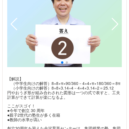
【解説】
（中学生向けの解答）8×8×π×90/360－4×4×π×180/360＝8π
（小学生向けの解答）8×8×3.14÷4－4×4×3.14÷2＝25.12
円やおうぎ形が組み合わされた図形は一つの式で表すと、工夫
計算ができて計算が楽になるよ。
ここがスゴイ！
●今年で創立 30 周年
●親子2世代の塾生が多く在籍
●教師の水準が高い
創立30周年を迎えた金沢育英センターは、集団授業の塾。集団