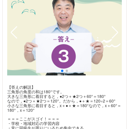
【答えの解説】
三角形の角度の和は180°です。
大きな三角形に着目すると，●2つ＋★2つ＋60°＝180°
なので，●2つ＋★2つ＝120°。だから，●＋★＝120÷2＝60°
小さな三角形に着目すると，x＋●＋★＝180°なので，x＋60°＝
180°，x＝120°
＝＝＝ここがスゴイ！＝＝＝
・学校・地域対応の学習内容
・常に同級生が周りにいるため集中できる