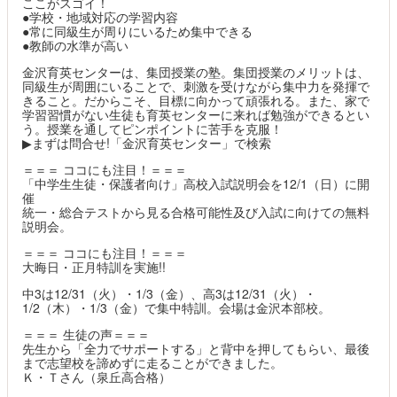
ここがスゴイ！
●学校・地域対応の学習内容
●常に同級生が周りにいるため集中できる
●教師の水準が高い
金沢育英センターは、集団授業の塾。集団授業のメリットは、
同級生が周囲にいることで、刺激を受けながら集中力を発揮で
きること。だからこそ、目標に向かって頑張れる。また、家で
学習習慣がない生徒も育英センターに来れば勉強ができるとい
う。授業を通してピンポイントに苦手を克服！
▶まずは問合せ!「金沢育英センター」で検索
＝＝＝ ココにも注目！＝＝＝
「中学生生徒・保護者向け」高校入試説明会を12/1（日）に開
催
統一・総合テストから見る合格可能性及び入試に向けての無料
説明会。
＝＝＝ ココにも注目！＝＝＝
大晦日・正月特訓を実施!!
中3は12/31（火）・1/3（金）、高3は12/31（火）・
1/2（木）・1/3（金）で集中特訓。会場は金沢本部校。
＝＝＝ 生徒の声＝＝＝
先生から「全力でサポートする」と背中を押してもらい、最後
まで志望校を諦めずに走ることができました。
Ｋ・Ｔさん（泉丘高合格）