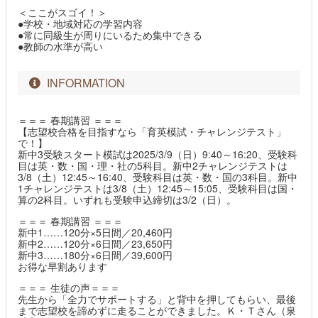
＜ここがスゴイ！＞
●学校・地域対応の学習内容
●常に同級生が周りにいるため集中できる
●教師の水準が高い
INFORMATION
＝＝＝ 春期講習 ＝＝＝
【志望校合格を目指すなら「育英模試・チャレンジテスト」
で！】
新中3受験スタート模試は2025/3/9（日）9:40～16:20、受験科
目は英・数・国・理・社の5科目。新中2チャレンジテストは
3/8（土）12:45～16:40、受験科目は英・数・国の3科目。新中
1チャレンジテストは3/8（土）12:45～15:05、受験科目は国・
算の2科目。いずれも受験申込締切は3/2（日）。
＝＝＝ 春期講習 ＝＝＝
新中1……120分×5日間／20,460円
新中2……120分×6日間／23,650円
新中3……180分×6日間／39,600円
お得な早割あります
＝＝＝ 生徒の声＝＝＝
先生から「全力でサポートする」と背中を押してもらい、最後
まで志望校を諦めずに走ることができました。Ｋ・Ｔさん（泉