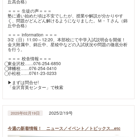
丘高合格）
＝＝＝ 生徒の声＝＝＝
塾に通い始めた頃は不安でしたが、授業や解説が分かりやす
く、問題がどんどん解けるようになりました。Ｍ・Ｔさん（錦
丘中合格）
＝＝＝ information ＝＝＝
3/2（日）11:00～12:20、本部校にて中学入試説明会を開催！
金大附属中、錦丘中、星稜中などの入試状況や問題の徹底分析
を行う。
＝＝＝ 校舎情報＝＝＝
⃝東金沢校……076-254-6850
⃝津幡校……076-254-0410
⃝小松校……0761-23-0233
▶まずは問合せ!
「金沢育英センター」で検索
2025/2/19号
2025年02月19日
今週の新着情報！ ニュース／イベント／トピックス...etc