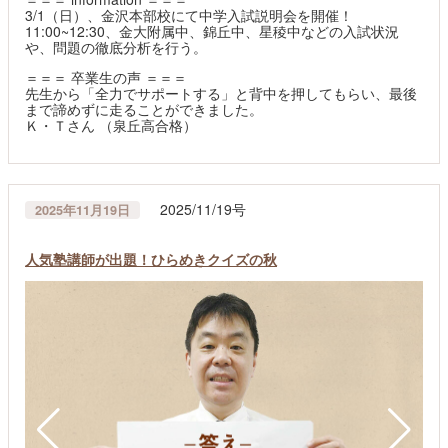
3/1（日）、金沢本部校にて中学入試説明会を開催！
11:00~12:30、金大附属中、錦丘中、星稜中などの入試状況
や、問題の徹底分析を行う。
＝＝＝ 卒業生の声 ＝＝＝
先生から「全力でサポートする」と背中を押してもらい、最後
まで諦めずに走ることができました。
Ｋ・Ｔさん （泉丘高合格）
2025/11/19号
2025年11月19日
人気塾講師が出題！ひらめきクイズの秋