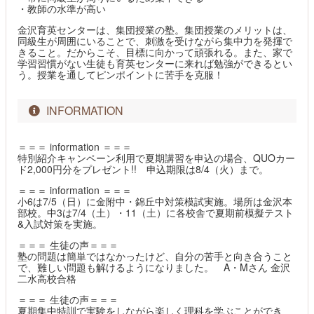
・教師の水準が高い
金沢育英センターは、集団授業の塾。集団授業のメリットは、
同級生が周囲にいることで、刺激を受けながら集中力を発揮で
きること。だからこそ、目標に向かって頑張れる。また、家で
学習習慣がない生徒も育英センターに来れば勉強ができるとい
う。授業を通してピンポイントに苦手を克服！
INFORMATION
＝＝＝ information ＝＝＝
特別紹介キャンペーン利用で夏期講習を申込の場合、QUOカー
ド2,000円分をプレゼント!! 申込期限は8/4（火）まで。
＝＝＝ information ＝＝＝
小6は7/5（日）に金附中・錦丘中対策模試実施。場所は金沢本
部校。中3は7/4（土）・11（土）に各校舎で夏期前模擬テスト
&入試対策を実施。
＝＝＝ 生徒の声＝＝＝
塾の問題は簡単ではなかったけど、自分の苦手と向き合うこと
で、難しい問題も解けるようになりました。 A・Mさん 金沢
二水高校合格
＝＝＝ 生徒の声＝＝＝
夏期集中特訓で実験をしながら楽しく理科を学ぶことができ