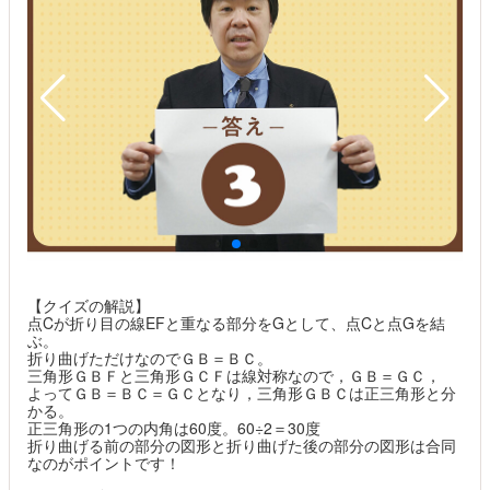
高
の
【クイズの解説】
点Cが折り目の線EFと重なる部分をGとして、点Cと点Gを結
ぶ。
折り曲げただけなのでＧＢ＝ＢＣ。
三角形ＧＢＦと三角形ＧＣＦは線対称なので，ＧＢ＝ＧＣ，
よってＧＢ＝ＢＣ＝ＧＣとなり，三角形ＧＢＣは正三角形と分
かる。
正三角形の1つの内角は60度。60÷2＝30度
折り曲げる前の部分の図形と折り曲げた後の部分の図形は合同
なのがポイントです！