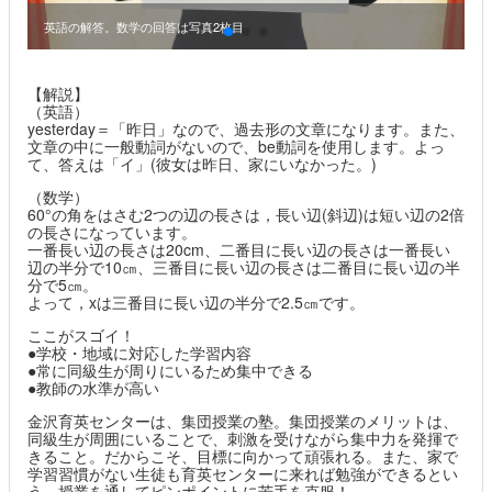
英語の解答。数学の回答は写真2枚目
【解説】
（英語）
yesterday＝「昨日」なので、過去形の文章になります。また、
文章の中に一般動詞がないので、be動詞を使用します。よっ
て、答えは「イ」(彼女は昨日、家にいなかった。)
（数学）
60°の角をはさむ2つの辺の長さは，長い辺(斜辺)は短い辺の2倍
の長さになっています。
一番長い辺の長さは20cm、二番目に長い辺の長さは一番長い
辺の半分で10㎝、三番目に長い辺の長さは二番目に長い辺の半
分で5㎝。
よって，xは三番目に長い辺の半分で2.5㎝です。
ここがスゴイ！
●学校・地域に対応した学習内容
●常に同級生が周りにいるため集中できる
●教師の水準が高い
金沢育英センターは、集団授業の塾。集団授業のメリットは、
同級生が周囲にいることで、刺激を受けながら集中力を発揮で
きること。だからこそ、目標に向かって頑張れる。また、家で
学習習慣がない生徒も育英センターに来れば勉強ができるとい
う。授業を通してピンポイントに苦手を克服！