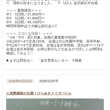
て、理科が好きになりました。 Y・Uさん 金沢錦丘中合格
＝＝＝ 夏期講習＝＝＝
中1 5日間／31,900円〜
中2 5日間／31,900円〜
中3 6日間／45,100円〜
WEB早期申込で大幅な割引あり!!
＝＝＝ ココにも注目！ ＝＝＝
「小6・中3・高3 対象」短期の夏期集中特訓!!
小6は8/2〜4で定員120名、会場は片山学園中学校・高等学校。
中3は8/1〜3で定員50名、会場は金沢本部校。高3は8/11〜14で
会場は金沢本部校。お得な割引などがあるので詳しくはWEBを
確認してみよう！
▶まずは問合せ！ 「金沢育英センター」で検索
2026/2/25号
2026年02月25日
人気塾講師が出題！ひらめきクイズバトル