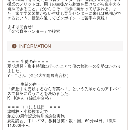
授業のメリットは、周りの生徒から刺激を受けながら集中力を
発揮できること。だからこそ、目標に向かって頑張れる。ま
た、家で学習習慣がない生徒も育英センターに来れば勉強がで
きるという。授業を通してピンポイントに苦手を克服！
まずは問合せ!
「金沢育英センター」で検索
INFORMATION
＝＝＝ 生徒の声＝＝＝
夏期講習・集中特訓に行ったことで僕の勉強への姿勢はかわり
ました。
Y・Ｔさん（金沢大学附属高合格）
＝＝＝ 生徒の声＝＝＝
「錦丘中を受験するなら育英へ！」という先輩からのアドバイ
スで育英に通うことを決めました。
K・Kさん（錦丘中合格）
＝＝＝ ココにも注目！＝＝＝
津幡校・小松校限定で
創立30周年記念特別感謝祭実施
夏期講習、中1～中3。教科は英・数・国。60分×4日。1教科
11,000円〜。