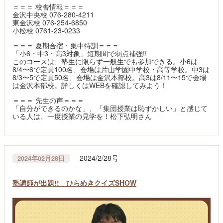
＝＝＝ 校舎情報＝＝＝
金沢中央校 076-280-4211
東金沢校 076-254-6850
小松校 0761-23-0233
＝＝＝ 夏期合宿・集中特訓＝＝＝
「小6・中3・高3対象」短期間で弱点補強!!
このコースは、塾生に限らず一般生でも参加できる。小6は
8/4〜6で定員100名、会場は片山学園中学校・高等学校。中3は
8/3〜5で定員50名、会場は金沢本部校。高3は8/11〜15で会場
は金沢本部校。詳しくはWEBを確認してみよう！
＝＝＝ 先生の声＝＝＝
「自分ができるのかな」、「集団授業は恥ずかしい」と感じて
いる人は、一度授業の見学を！松下弘明さん
2024/2/28号
2024年02月28日
塾講師が出題!! ひらめきクイズSHOW