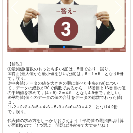
【解説】
①最頻値(度数のもっとも多い値)は，5冊であり，誤り。
②範囲(最大値から最小値をひいた値)は，6－1＝5 となり5冊
で，誤り。
③中央値(データの値を大きさの順に並べた中央の値)につい
て，データの総数が30で偶数であるから，15番目と16番目の値
の平均値を求めて，(4＋5)÷2＝4.5 となり4.5冊で，正しい。
④平均値(個々のデータの値の合計をデータの総数でわった値)
は，
(1×2＋2×2＋3×5＋4×6＋5×9＋6×6)÷30＝4.2 となり4.2冊
で，誤り。
代表値の求め方をしっかりおさえよう！平均値の選択肢は計算
が面倒なので「1つ選ぶ」問題は消去法で大丈夫だね！