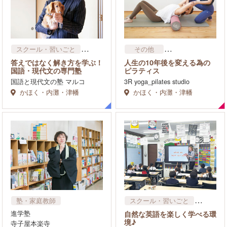
スクール・習いごと
その他
塾・家庭教師
スクール・習いごと
答えではなく解き方を学ぶ！
人生の10年後を変える為の
国語・現代文の専門塾
ピラティス
国語と現代文の塾 マルコ
3R yoga_pilates studio
かほく・内灘・津幡
かほく・内灘・津幡
塾・家庭教師
スクール・習いごと
塾・家庭教師
進学塾
自然な英語を楽しく学べる環
英会話
境♪
寺子屋本楽寺