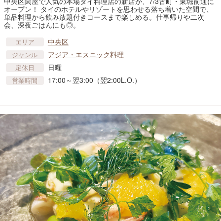
中央区関屋で人気の本場タイ料理店の新店が、7/3古町・東堀前通に
オープン！ タイのホテルやリゾートを思わせる落ち着いた空間で、
単品料理から飲み放題付きコースまで楽しめる。仕事帰りや二次
会、深夜ごはんにも◎。
中央区
エリア
アジア・エスニック料理
ジャンル
日曜
定休日
17:00～翌3:00（翌2:00L.O.）
営業時間