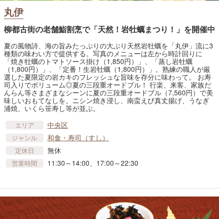
丸伊
柳都古街の老舗鮨割烹で「天然！岩牡蠣まつり！」を開催中
夏の風物詩、海の旨みたっぷりの大ぶり天然岩牡蠣を「丸伊」流に3
種類の味わい方で提供する。写真のメニューは左から時計回りに
「焼き牡蠣のトマトソース掛け（1,850円）」、「蒸し岩牡蠣
（1,800円）」、「定番！生岩牡蠣（1,800円）」。熟練の職人が厳
選した夏限定の岩カキのフレッシュな旨味を存分に味わって。 お寿
司入りでボリューム◎夏の三段重オードブル！ 行楽、来客、家族だ
んらん等さまざまなシーンに夏の三段重オードブル（7,560円）で美
味しいおもてなしを。ニシン焼き浸し、南蛮えび真丈揚げ、うなぎ
浦焼、いくら笹寿し等が並ぶ。
中央区
エリア
和食・寿司（すし）
ジャンル
無休
定休日
11:30～14:00、17:00～22:30
営業時間