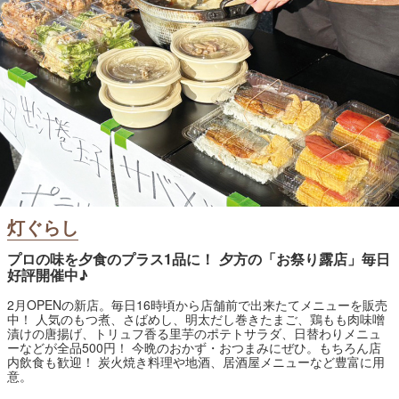
灯ぐらし
プロの味を夕食のプラス1品に！ 夕方の「お祭り露店」毎日
好評開催中♪
2月OPENの新店。毎日16時頃から店舗前で出来たてメニューを販売
中！ 人気のもつ煮、さばめし、明太だし巻きたまご、鶏もも肉味噌
漬けの唐揚げ、トリュフ香る里芋のポテトサラダ、日替わりメニュ
ーなどが全品500円！ 今晩のおかず・おつまみにぜひ。もちろん店
内飲食も歓迎！ 炭火焼き料理や地酒、居酒屋メニューなど豊富に用
意。