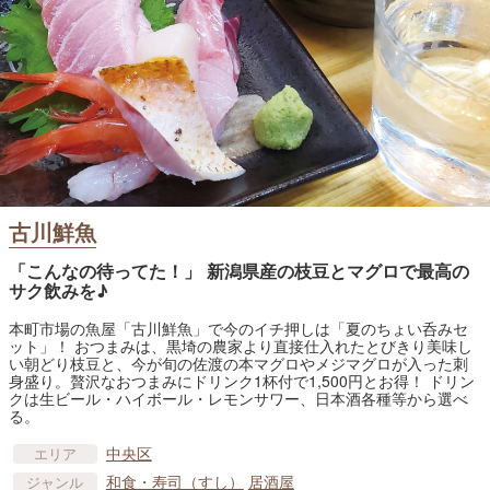
古川鮮魚
「こんなの待ってた！」 新潟県産の枝豆とマグロで最高の
サク飲みを♪
本町市場の魚屋「古川鮮魚」で今のイチ押しは「夏のちょい呑みセ
ット」！ おつまみは、黒埼の農家より直接仕入れたとびきり美味し
い朝どり枝豆と、今が旬の佐渡の本マグロやメジマグロが入った刺
身盛り。贅沢なおつまみにドリンク1杯付で1,500円とお得！ ドリン
クは生ビール・ハイボール・レモンサワー、日本酒各種等から選べ
る。
中央区
エリア
和食・寿司（すし）
居酒屋
ジャンル