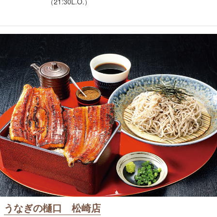
（21:30L.O.）
うなぎの樋口 松崎店