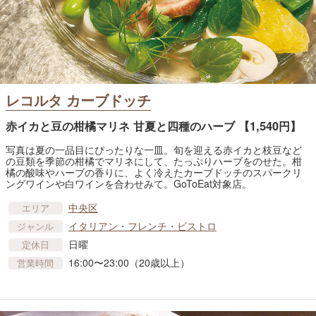
レコルタ カーブドッチ
赤イカと豆の柑橘マリネ 甘夏と四種のハーブ 【1,540円】
写真は夏の一品目にぴったりな一皿。旬を迎える赤イカと枝豆など
の豆類を季節の柑橘でマリネにして、たっぷりハーブをのせた。柑
橘の酸味やハーブの香りに、よく冷えたカーブドッチのスパークリ
ングワインや白ワインを合わせみて。GoToEat対象店。
中央区
エリア
イタリアン・フレンチ・ビストロ
ジャンル
日曜
定休日
16:00〜23:00（20歳以上）
営業時間