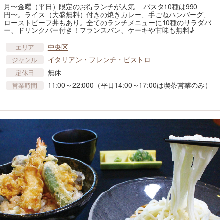
月〜金曜（平日）限定のお得ランチが人気！ パスタ10種は990
円〜。ライス（大盛無料）付きの焼きカレー、手ごねハンバーグ、
ローストビーフ丼もあり。全てのランチメニューに10種のサラダバ
ー、ドリンクバー付き！フランスパン、ケーキや甘味も無料♪
中央区
エリア
イタリアン・フレンチ・ビストロ
ジャンル
無休
定休日
11:00～22:000（平日14:00～17:00は喫茶営業のみ）
営業時間