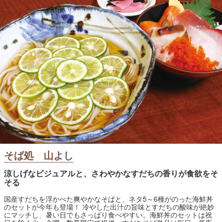
そば処 山よし
涼しげなビジュアルと、さわやかなすだちの香りが食欲をそ
そる
国産すだちを浮かべた爽やかなそばと、ネタ5～6種がのった海鮮丼
のセットが今年も登場！ 冷やした出汁の旨味とすだちの酸味が絶妙
にマッチし、暑い日でもさっぱり食べやすい。海鮮丼のセットは祝