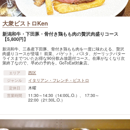
大衆ビストロKen
新潟和牛・下田豚・骨付き鶏もも肉の贅沢肉盛りコース
【5,800円】
新潟和牛、三条産下田豚、骨付き鶏もも肉を一度に味わえる、贅沢
肉盛りコースが登場！ 前菜、バゲット、パスタ、ガーリックバター
ライスまでついたお得な90分飲み放題付コース。在庫がなくなり次
第終了なので、早めの予約を。GoToEat対象店。
西区
エリア
イタリアン・フレンチ・ビストロ
ジャンル
木曜
定休日
11:30～14:30（14:00L.O.）、 17:30～
営業時間
22:00（21:30L.O.）