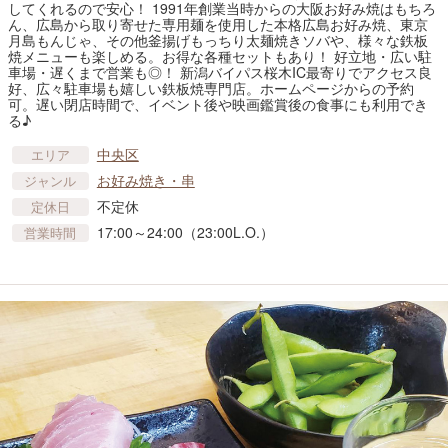
してくれるので安心！ 1991年創業当時からの大阪お好み焼はもちろ
ん、広島から取り寄せた専用麺を使用した本格広島お好み焼、東京
月島もんじゃ、その他釜揚げもっちり太麺焼きソバや、様々な鉄板
焼メニューも楽しめる。お得な各種セットもあり！ 好立地・広い駐
車場・遅くまで営業も◎！ 新潟バイパス桜木IC最寄りでアクセス良
好、広々駐車場も嬉しい鉄板焼専門店。ホームページからの予約
可。遅い閉店時間で、イベント後や映画鑑賞後の食事にも利用でき
る♪
中央区
エリア
お好み焼き・串
ジャンル
不定休
定休日
17:00～24:00（23:00L.O.）
営業時間