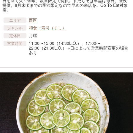
日を除く火～金曜、数量限定で提供。すだちそば単品は毎日、昼夜
提供。8月末頃までの季節限定なので早めの来店を。Go To Eat対象
店。
西区
エリア
和食・寿司（すし）
ジャンル
月曜
定休日
11:00〜15:00（14:30L.O.）、17:00〜
営業時間
22:00（21:30L.O.） ※日によって営業時間変更の場合
あり