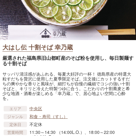
大はし伝 十割そば 幸乃蔵
厳選された福島県旧山都町産のそば粉を使用し、毎日製麺す
る十割そば
サッパリ清涼感があふれる、毎夏大好評の一杯！ 徳島県産の特選大
粒すだちを贅沢に使用した夏季限定そば。注文後にカットするすだ
ちの爽やかな香りと風味が、細打ちが自慢の繊細でコシの強い十割
そばと、キリリと冷えた特製つゆに合う。こだわりの十割蕎麦と希
少な地酒・酒肴が楽しめる「幸乃蔵」で、居心地よい空間に心酔
を。
中央区
エリア
和食・寿司（すし）
ジャンル
不定休
定休日
11:30～14:30 （14:00L.O.）、18:00～22:00
営業時間