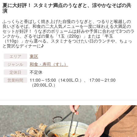
夏に大好評！ スタミナ満点のうなぎと、涼やかなそばの共
演
ふっくらと香ばしく焼き上げた自慢のうなぎと、つるりと喉越しの
良いざるそば。和食の二大人気メニューを一度に味わえる大満足の
セットが好評！ うなぎのボリュームは好みや予算に合わせて3つのラ
ンクから、ざるそばの量も「1玉（220g）」または「半玉
（110g）」から選べる。スタミナをつけたい日のランチや、ちょっ
と贅沢なディナーに♪
東区
エリア
和食・寿司（すし）
ジャンル
不定休
定休日
11:00～15:00（14:00L.O.）、 17:00～21:00
営業時間
（20:00L.O.）