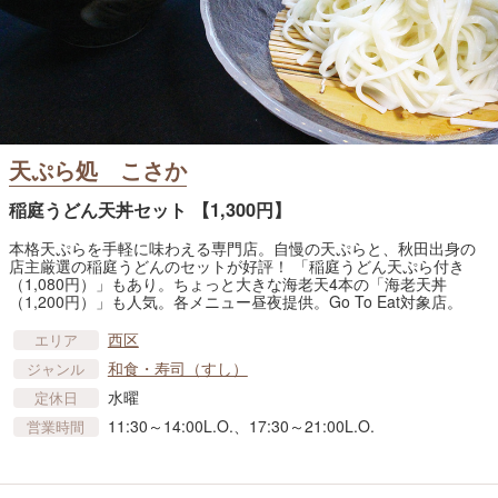
天ぷら処 こさか
稲庭うどん天丼セット 【1,300円】
本格天ぷらを手軽に味わえる専門店。自慢の天ぷらと、秋田出身の
店主厳選の稲庭うどんのセットが好評！ 「稲庭うどん天ぷら付き
（1,080円）」もあり。ちょっと大きな海老天4本の「海老天丼
（1,200円）」も人気。各メニュー昼夜提供。Go To Eat対象店。
西区
エリア
和食・寿司（すし）
ジャンル
水曜
定休日
11:30～14:00L.O.、17:30～21:00L.O.
営業時間