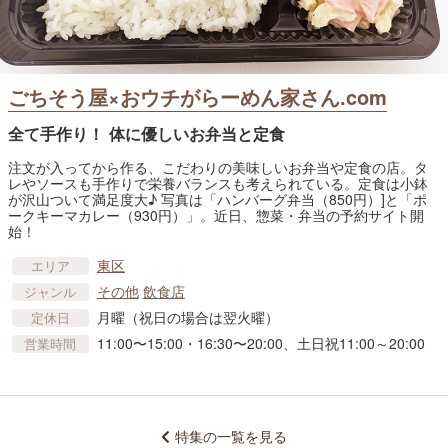
ごちそう屋×おウチがらーめん家さん.com
全て手作り！ 体に優しいお弁当と定食
注文が入ってから作る、こだわりの美味しいお弁当や定食の店。タ
レやソースも手作りで栄養バランスも考えられている。定食は小鉢
が沢山ついて満足度大♪ 写真は「ハンバーグ弁当（850円）]と「ポ
ークキーマカレー（930円）」。近日、惣菜・弁当の予約サイト開
始！
東区
エリア
その他
飲食店
ジャンル
月曜（祝日の場合は翌火曜）
定休日
11:00〜15:00・16:30〜20:00、土日祝11:00～20:00
営業時間
特集の一覧を見る