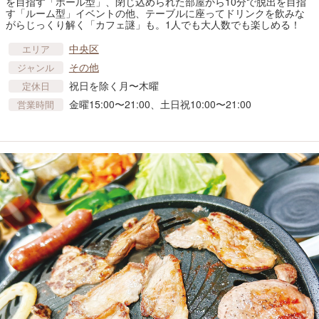
を目指す「ホール型」、閉じ込められた部屋から10分で脱出を目指
す「ルーム型」イベントの他、テーブルに座ってドリンクを飲みな
がらじっくり解く「カフェ謎」も。1人でも大人数でも楽しめる！
中央区
エリア
その他
ジャンル
祝日を除く月〜木曜
定休日
金曜15:00〜21:00、土日祝10:00〜21:00
営業時間