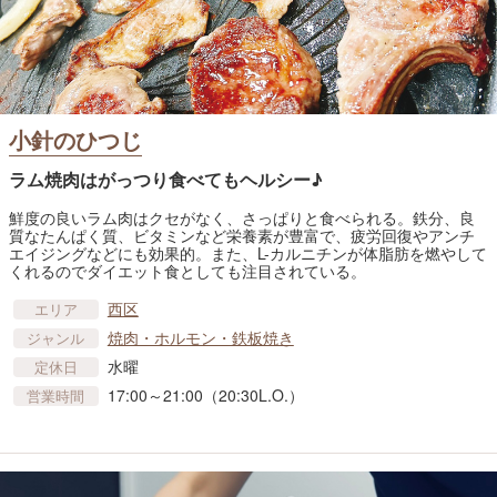
小針のひつじ
ラム焼肉はがっつり食べてもヘルシー♪
鮮度の良いラム肉はクセがなく、さっぱりと食べられる。鉄分、良
質なたんぱく質、ビタミンなど栄養素が豊富で、疲労回復やアンチ
エイジングなどにも効果的。また、L-カルニチンが体脂肪を燃やして
くれるのでダイエット食としても注目されている。
西区
エリア
焼肉・ホルモン・鉄板焼き
ジャンル
水曜
定休日
17:00～21:00（20:30L.O.）
営業時間