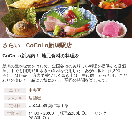
さらい CoCoLo新潟駅店
CoCoLo新潟内！ 地元食材の料理を
新潟の豊かな食をはじめ、全国各地の美味しい料理を提供する居酒
屋。中でも阿賀野川水系の食材を使用した「あがの豚丼（1,320
円）」は絶品！ 溶岩で香ばしく焼き上げ、中は肉汁たっぷり。こだ
わりのタレと一緒にご飯にのせ、至福の時間を楽しんで。
中央区
エリア
居酒屋
ジャンル
CoCoLo新潟に準ずる
定休日
11:00～23:00 （料理22:00L.O.、ドリンク
営業時間
22:30L.O.）