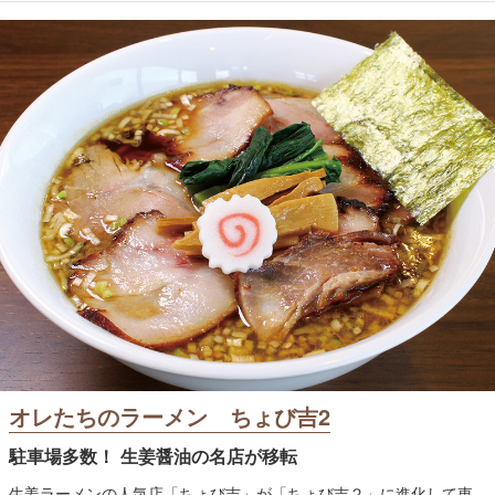
オレたちのラーメン ちょび吉2
駐車場多数！ 生姜醤油の名店が移転
生姜ラーメンの人気店「ちょび吉」が「ちょび吉２」に進化して東