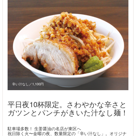
辛い汁なし／1,100円
平日夜10杯限定。さわやかな辛さと
ガツンとパンチがきいた汁なし麺！
駐車場多数！ 生姜醤油の名店が東区へ
祝日除く火〜金曜の夜、数量限定の「辛い汁なし」。オリジナ