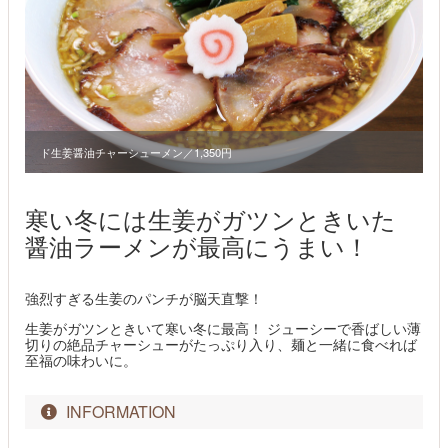
ド生姜醤油チャーシューメン／1,350円
寒い冬には生姜がガツンときいた
醤油ラーメンが最高にうまい！
強烈すぎる生姜のパンチが脳天直撃！
生姜がガツンときいて寒い冬に最高！ ジューシーで香ばしい薄
切りの絶品チャーシューがたっぷり入り、麺と一緒に食べれば
至福の味わいに。
INFORMATION