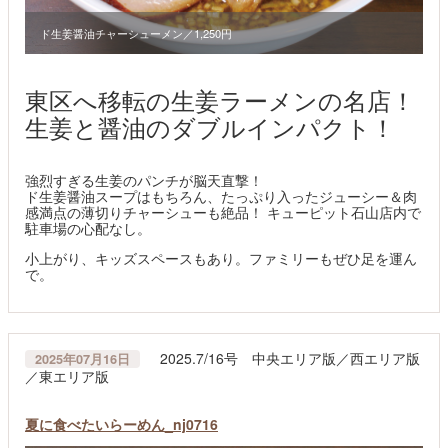
ド生姜醤油チャーシューメン／1,250円
東区へ移転の生姜ラーメンの名店！
生姜と醤油のダブルインパクト！
強烈すぎる生姜のパンチが脳天直撃！
ド生姜醤油スープはもちろん、たっぷり入ったジューシー＆肉
感満点の薄切りチャーシューも絶品！ キューピット石山店内で
駐車場の心配なし。
小上がり、キッズスペースもあり。ファミリーもぜひ足を運ん
で。
2025.7/16号 中央エリア版／西エリア版
2025年07月16日
／東エリア版
夏に食べたいらーめん_nj0716