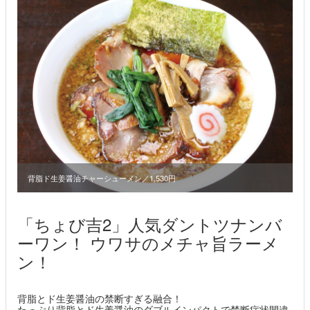
背脂ド生姜醤油チャーシューメン／1,530円
「ちょび吉2」人気ダントツナンバ
ーワン！ ウワサのメチャ旨ラーメ
ン！
背脂とド生姜醤油の禁断すぎる融合！
たっぷり背脂とド生姜醤油のダブルインパクトで禁断症状間違