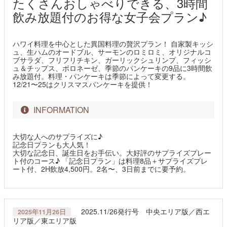
たくさんおしゃべりできる、3時間
飲み放題付のお得な女子会プラン♪
ハワイ料理を中心とした異国料理の贅沢プラン！ 自家製キッシ
ュ、生ハムのオードブル、サーモンのロミロミ、オリジナルコ
ブサラダ、フリフリチキン、ガーリックシュリンプ、フィッシ
ュ＆チップス、ボロネーゼ、季節のパンケーキの9品に3時間飲
み放題付。料理・パンケーキは季節によって変更する。
12/21〜25はクリスマスパンケーキを提供！
INFORMATION
大切な人へのサプライズに♪
記念日プランも大人気！
大切な記念日、誕生日をお手伝い。大好評のサプライズプレー
ト付のコース♪ 「記念日プラン」は料理8品＋サプライズプレ
ート付、2H飲放4,500円。2名〜、3日前までに要予約。
2025.11/26発行号 中央エリア版／西エ
2025年11月26日
リア版／東エリア版