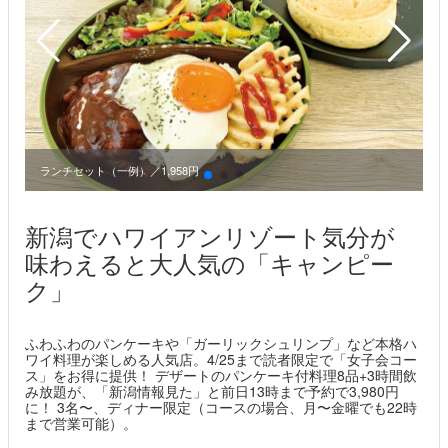
ランチセット（一例）／1,958円
新潟でハワイアンリゾート気分が
味わえると大人気の「キャンピー
ク」
ふわふわのパンケーキや「ガーリックシュリンプ」など本格ハ
ワイ料理が楽しめる人気店。4/25まで読者限定で「女子会コー
ス」をお得に提供！ デザートのパンケーキ付料理8品+3時間飲
み放題が、「新潟情報見た」と前日13時まで予約で3,980円
に！ 3名〜、ディナー限定（コースの場合、月〜金曜でも22時
まで営業可能）。