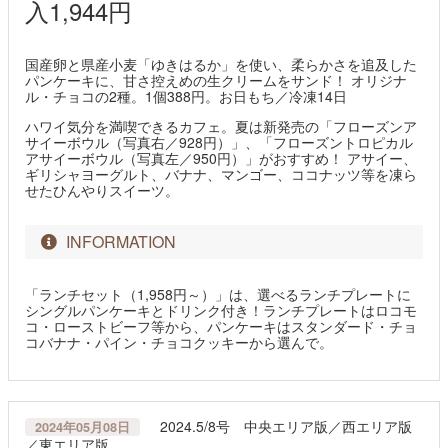
入1,944円
国産卵と県産小麦「ゆきはるか」を使い、柔らかさを追及した
パンケーキに、甘さ控えめの生クリームをサンド！ オリジナ
ル・チョコの2種。1個388円。お日もち／冷凍14日
ハワイ気分を満喫できるカフェ。夏は新発売の「フローズンア
サイーボウル（写真右／928円）」、「フローズントロピカル
アサイーボウル（写真左／950円）」がおすすめ！ アサイー、
ギリシャヨーグルト、バナナ、マンゴー、ココナッツ等を凍ら
せたひんやりスイーツ。
INFORMATION
「ランチセット（1,958円～）」は、選べるランチプレートに
シングルパンケーキとドリンク付き！ランチプレートはロコモ
コ・ローストビーフ等から、パンケーキはスタンダード・チョ
コバナナ・パイン・チョコクッキーから選んで。
2024.5/8号 中央エリア版／西エリア版
2024年05月08日
／東エリア版