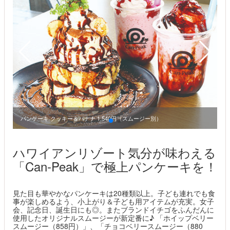
パンケーキ クッキー＆バナナ 1,540円（スムージー別）
ハワイアンリゾート気分が味わえる
「Can-Peak」で極上パンケーキを！
見た目も華やかなパンケーキは20種類以上。子ども連れでも食
事が楽しめるよう、小上がり＆子ども用アイテムが充実。女子
会、記念日、誕生日にも◎。またブランドイチゴをふんだんに
使用したオリジナルスムージーが新定番に♪ 「ホイップベリー
スムージー（858円）」、「チョコベリースムージー（880