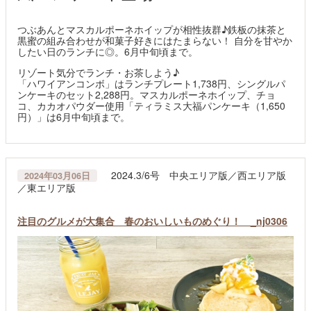
つぶあんとマスカルポーネホイップが相性抜群♪鉄板の抹茶と
黒蜜の組み合わせが和菓子好きにはたまらない！ 自分を甘やか
したい日のランチに◎。6月中旬頃まで。
リゾート気分でランチ・お茶しよう♪
「ハワイアンコンボ」はランチプレート1,738円、シングルパ
ンケーキのセット2,288円。マスカルポーネホイップ、チョ
コ、カカオパウダー使用「ティラミス大福パンケーキ（1,650
円）」は6月中旬頃まで。
2024.3/6号 中央エリア版／西エリア版
2024年03月06日
／東エリア版
注目のグルメが大集合 春のおいしいものめぐり！ _nj0306