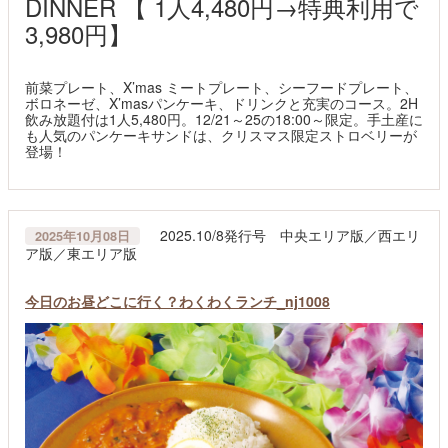
DINNER 【 1人4,480円→特典利用で
3,980円】
前菜プレート、X’mas ミートプレート、シーフードプレート、
ボロネーゼ、X’masパンケーキ、ドリンクと充実のコース。2H
飲み放題付は1人5,480円。12/21～25の18:00～限定。手土産に
も人気のパンケーキサンドは、クリスマス限定ストロベリーが
登場！
2025.10/8発行号 中央エリア版／西エリ
2025年10月08日
ア版／東エリア版
今日のお昼どこに行く？わくわくランチ_nj1008