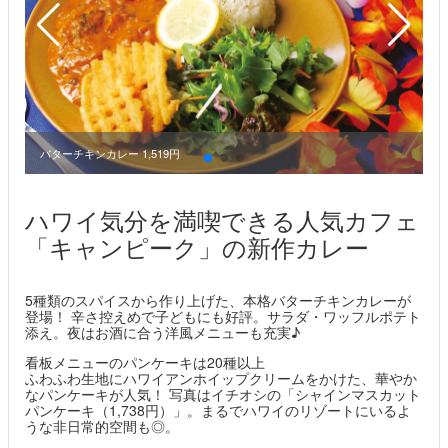
バターチキンカレー 1,519円
ハワイ気分を満喫できる人気カフェ
「キャンピーク」の新作カレー
5種類のスパイスから作り上げた、本格バターチキンカレーが
登場！ 辛さ控えめで子どもにも好評。サラダ・ワッフルポテト
添え。夜はお酒に合う洋風メニューも充実♪
看板メニューのパンケーキは20種以上
ふわふわ生地にハワイアンホイップクリームをかけた、華やか
なパンケーキが人気！ 写真はイチオシの「シャインマスカット
パンケーキ（1,738円）」。まるでハワイのリゾートにいるよ
うな非日常的空間も◎。