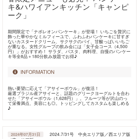
キ&ハワイアンキッチン「キャンピ
ーク」
期間限定で「ナポレオンパンケーキ」が登場！ いちごを贅沢に
飾った華やかなミルフィーユで、ふわふわパンケーキに甘すぎ
ないカスタードクリーム、サクサクのパイ、甘酸っぱいいちご
が重なる。女性グループの飲み会には「女子会コース（4,500
円）」がおすすめ！ サラダ、パスタ、肉料理、自慢のパンケー
キ等全8品＋180分飲み放題でお得♪
INFORMATION
熱い要望に応えて「アサイーボウル」が復活！
厳選ブラジル産アサイーと、話題のグリークヨーグルトを合わ
せた「アサイーボウル（1,628円）」。フルーツ等が沢山のっ
て栄養満点、美容にも◎。トッピングしてカスタムも楽しめる
♪
2024.7/31号 中央エリア版／西エリア版
2024年07月31日