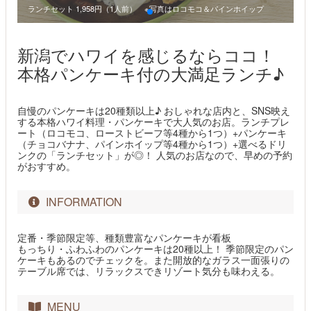
ランチセット 1,958円（1人前） ※写真はロコモコ＆パインホイップ
パ
新潟でハワイを感じるならココ！
本格パンケーキ付の大満足ランチ♪
自慢のパンケーキは20種類以上♪ おしゃれな店内と、SNS映え
する本格ハワイ料理・パンケーキで大人気のお店。ランチプレ
ート（ロコモコ、ローストビーフ等4種から1つ）+パンケーキ
（チョコバナナ、パインホイップ等4種から1つ）+選べるドリ
ンクの「ランチセット」が◎！ 人気のお店なので、早めの予約
がおすすめ。
INFORMATION
定番・季節限定等、種類豊富なパンケーキが看板
もっちり・ふわふわのパンケーキは20種以上！ 季節限定のパン
ケーキもあるのでチェックを。また開放的なガラス一面張りの
テーブル席では、リラックスできリゾート気分も味わえる。
MENU