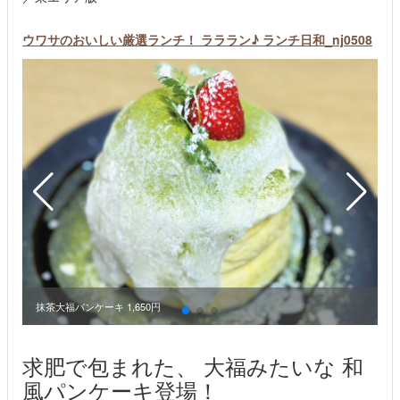
ウワサのおいしい厳選ランチ！ ラララン♪ ランチ日和_nj0508
抹茶大福パンケーキ 1,650円
求肥で包まれた、 大福みたいな 和
風パンケーキ登場！