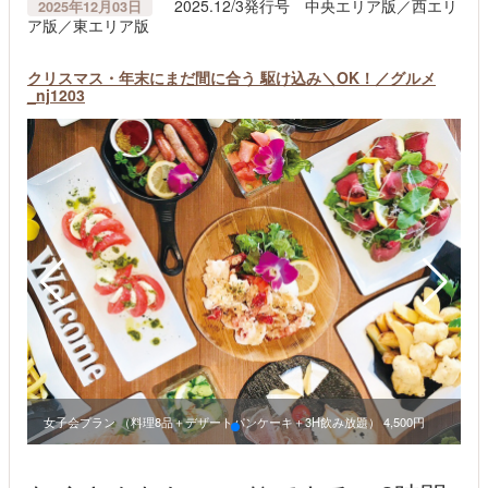
2025.12/3発行号 中央エリア版／西エリ
2025年12月03日
ア版／東エリア版
クリスマス・年末にまだ間に合う 駆け込み＼OK！／グルメ
_nj1203
女子会プラン （料理8品＋デザートパンケーキ＋3H飲み放題） 4,500円