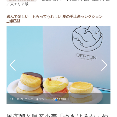
／東エリア版
選んで楽しい もらってうれしい 夏の手土産セレクション
_nj0723
OFFTON -パンケーキサンド- 5個入1,940円
国産卵と県産小麦「ゆきはるか」使