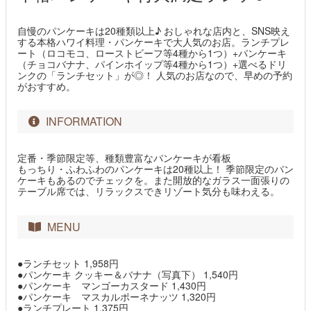
自慢のパンケーキは20種類以上♪ おしゃれな店内と、SNS映え
する本格ハワイ料理・パンケーキで大人気のお店。ランチプレ
ート（ロコモコ、ローストビーフ等4種から1つ）+パンケーキ
（チョコバナナ、パインホイップ等4種から1つ）+選べるドリ
ンクの「ランチセット」が◎！ 人気のお店なので、早めの予約
がおすすめ。
INFORMATION
定番・季節限定等、種類豊富なパンケーキが看板
もっちり・ふわふわのパンケーキは20種以上！ 季節限定のパン
ケーキもあるのでチェックを。また開放的なガラス一面張りの
テーブル席では、リラックスできリゾート気分も味わえる。
MENU
●ランチセット 1,958円
●パンケーキ クッキー＆バナナ（写真下） 1,540円
●パンケーキ マンゴーカスタード 1,430円
●パンケーキ マスカルポーネナッツ 1,320円
●ランチプレート 1,375円