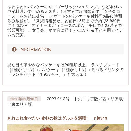
ふわふわのパンケーキや「ガーリックシュリンプ」など本格ハ
ワイ料理が楽しめる人気店。1月末まで読者限定で「女子会コ
ース」をお得に提供！ デザートのパンケーキ付料理8品+3時間
飲み放題が、「新潟情報見た」と前日13時まで予約で3,980円
に！ 3名〜、ディナー限定（コースの場合、平日でも22時まで
営業可能）。女子会、ママ会に◎！ 小上がり＆子ども用アイテ
ムも充実。
INFORMATION
見た目も華やかなパンケーキは20種類以上。 ランチプレート
（5種から1つ）+パンケーキ（4種から1つ）+選べるドリンクの
「ランチセット（1,958円〜）」も大人気！
2023.9/13号 中央エリア版／西エリア版
2023年09月13日
／東エリア版
あれこれ食べたい 食欲の秋はグルメを満喫! _nj0913