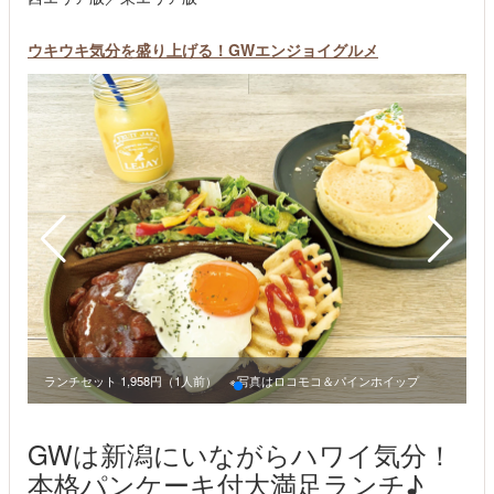
ウキウキ気分を盛り上げる！GWエンジョイグルメ
ランチセット 1,958円（1人前） ※写真はロコモコ＆パインホイップ
GWは新潟にいながらハワイ気分！
本格パンケーキ付大満足ランチ♪