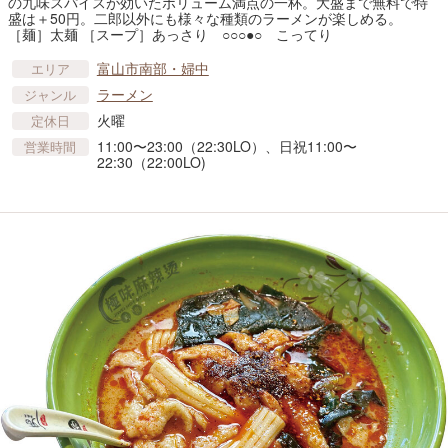
の九味スパイスが効いたボリューム満点の一杯。大盛まで無料で特
盛は＋50円。二郎以外にも様々な種類のラーメンが楽しめる。
［麺］太麺 ［スープ］あっさり ○○○●○ こってり
富山市南部・婦中
エリア
ラーメン
ジャンル
火曜
定休日
11:00〜23:00（22:30LO）、日祝11:00〜
営業時間
22:30（22:00LO)