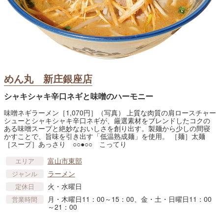
めん丸 新庄銀座店
シャキシャキ辛口ネギと味噌のハーモニー
味噌ネギラーメン［1,070円］（写真） 上質な肉質の肩ロースチャー
シューとシャキシャキ辛口ネギが、厳選素材をブレンドしたコクの
ある味噌スープと絶妙なおいしさを創り出す。製麺から少しの間寝
かすことで、旨味を引き出す「低温熟成麺」を使用。 ［麺］太麺
［スープ］あっさり ○○●○○ こってり
富山市東部
エリア
ラーメン
ジャンル
火・水曜日
定休日
月・木曜日11：00～15：00、金・土・日曜日11：00
営業時間
～21：00