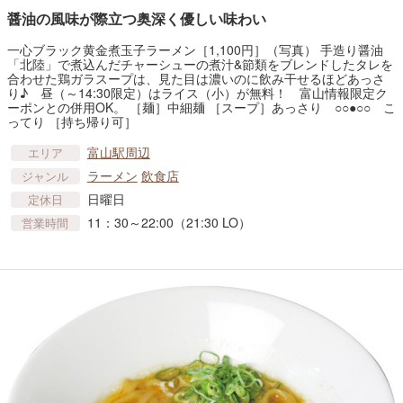
醤油の風味が際立つ奥深く優しい味わい
一心ブラック黄金煮玉子ラーメン［1,100円］（写真） 手造り醤油
「北陸」で煮込んだチャーシューの煮汁&節類をブレンドしたタレを
合わせた鶏ガラスープは、見た目は濃いのに飲み干せるほどあっさ
り♪ 昼（～14:30限定）はライス（小）が無料！ 富山情報限定ク
ーポンとの併用OK。 ［麺］中細麺 ［スープ］あっさり ○○●○○ こ
ってり ［持ち帰り可］
富山駅周辺
エリア
ラーメン
飲食店
ジャンル
日曜日
定休日
11：30～22:00（21:30 LO）
営業時間