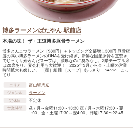
博多ラーメンばたやん 駅前店
本場の味！ ザ・王道博多豚骨ラーメン
博多とんこつラーメン［980円］＋トッピング全部増し300円 豚骨密
度の高い博多ラーメンのDNAを受け継ぎ、新鮮な国産豚骨を直焚き
でじっくり煮込んだスープは、濃厚なのに臭みなし。2階テーブル席
は20席あり、宴会利用も大歓迎！ 2025年3月から金・土曜の営業
時間拡大も嬉しい。 ［麺］細麺 ［スープ］あっさり ○●○○○ こっ
てり
富山駅周辺
エリア
ラーメン
ジャンル
不定休
定休日
昼 / 月～金曜11:30～13:30 夜 / 月～木曜17:30～翌
営業時間
1:00、金・土曜17:30～翌4:00、日曜17:30〜22:45