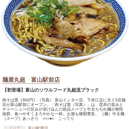
麺屋丸超 富山駅前店
【初登場】富山のソウルフード丸超流ブラック
肉そば黒［902円］（写真） 富山インター店、下赤江店に次ぐ3店舗
目が富山駅前にオープン。「肉そば黒（写真）」は、昆布の旨みと
チャーシューの甘みが溶け込んだ絶品スープと中太ちぢれ麺が相性
抜群。食べやすくまろやかな一杯。お酒も種類豊富。 ［麺］中太麺
［スープ］あっさり ○○○●○ こってり
富山駅周辺
エリア