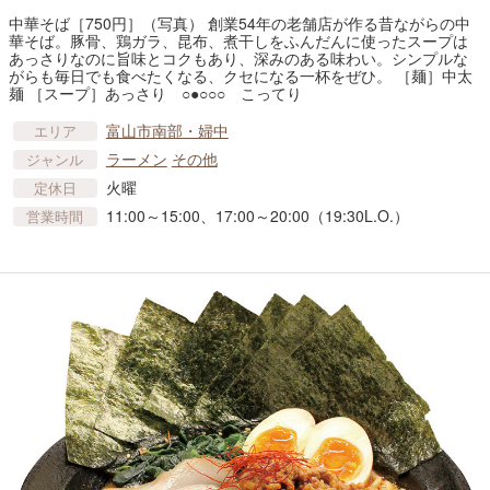
中華そば［750円］（写真） 創業54年の老舗店が作る昔ながらの中
華そば。豚骨、鶏ガラ、昆布、煮干しをふんだんに使ったスープは
あっさりなのに旨味とコクもあり、深みのある味わい。シンプルな
がらも毎日でも食べたくなる、クセになる一杯をぜひ。 ［麺］中太
麺 ［スープ］あっさり ○●○○○ こってり
富山市南部・婦中
エリア
ラーメン
その他
ジャンル
火曜
定休日
11:00～15:00、17:00～20:00（19:30L.O.）
営業時間