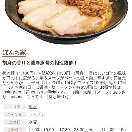
ぼんち家
胡麻の香りと濃厚豚骨の相性抜群！
担々麺［1,100円］＋MAX盛り330円 （写真） 香ばしいゴマの風味
が口の中に広がる、家系スープがベースの担々麺。辛すぎず口当た
りなめらか！ 平日（月～金曜）15時までライス100円。毎月12日
「ぼんち家の日」は醤油・塩ラーメンが各650円に。お得情報は
Instagram（@bontiya_official）へ。 ［麺］太麺 ［スープ］あっさ
り ○○○●○ こってり ［持ち帰り可］
射水
エリア
ラーメン
ジャンル
水曜
定休日
11:00～15:00、 17:30～23:30、金・土11：00～15：
営業時間