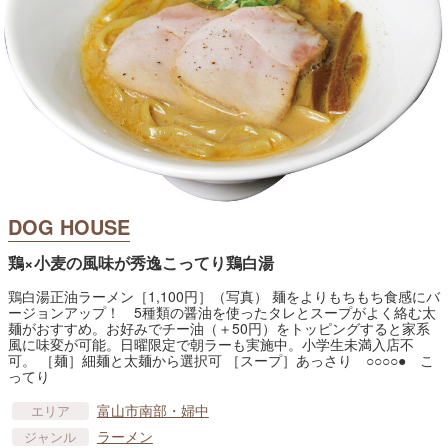
DOG HOUSE
鶏×小麦の風味が秀逸こってり鶏白湯
鶏白湯正油ラーメン［1,100円］（写真） 麺をよりもちもち食感にバ
ージョンアップ！ 5種類の醤油を使ったタレとスープがよく絡む太
麺がおすすめ。お好みでチー油（＋50円）をトッピングすると家系
風に味変が可能。日曜限定で朝ラーも実施中。小学生未満入店不
可。 ［麺］細麺と太麺から選択可 ［スープ］あっさり ○○○○● こ
ってり
富山市南部・婦中
エリア
ラーメン
ジャンル