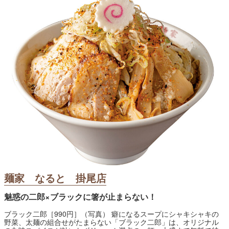
麺家 なると 掛尾店
魅惑の二郎×ブラックに箸が止まらない！
ブラック二郎［990円］（写真） 癖になるスープにシャキシャキの
野菜、太麺の組合せがたまらない「ブラック二郎」は、オリジナル