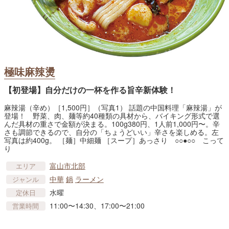
極味麻辣燙
【初登場】自分だけの一杯を作る旨辛新体験！
麻辣湯（辛め）［1,500円］（写真1） 話題の中国料理「麻辣湯」が
登場！ 野菜、肉、麺等約40種類の具材から、バイキング形式で選
んだ具材の重さで金額が決まる。100g380円、1人前1,000円〜。辛
さも調節できるので、自分の「ちょうどいい」辛さを楽しめる。左
写真は約400g。 ［麺］中細麺 ［スープ］あっさり ○○●○○ こって
り
富山市北部
エリア
中華
鍋
ラーメン
ジャンル
水曜
定休日
11:00〜14:30、17:00〜21:00
営業時間