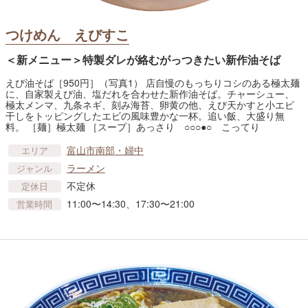
つけめん えびすこ
＜新メニュー＞特製ダレが絡むがっつきたい新作油そば
えび油そば［950円］（写真1） 店自慢のもっちりコシのある極太麺
に、自家製えび油、塩だれを合わせた新作油そば。チャーシュー、
極太メンマ、九条ネギ、刻み海苔、卵黄の他、えび天かすと小エビ
干しをトッピングしたエビの風味豊かな一杯。追い飯、大盛り無
料。 ［麺］極太麺 ［スープ］あっさり ○○○●○ こってり
富山市南部・婦中
エリア
ラーメン
ジャンル
不定休
定休日
11:00〜14:30、17:30〜21:00
営業時間