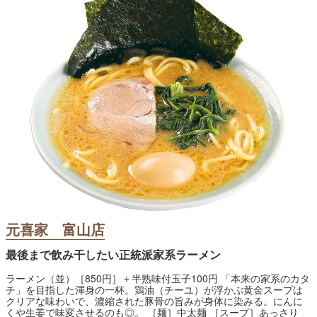
元喜家 富山店
最後まで飲み干したい正統派家系ラーメン
ラーメン（並）［850円］＋半熟味付玉子100円 「本来の家系のカタ
チ」を目指した渾身の一杯。鶏油（チーユ）が浮かぶ黄金スープは
クリアな味わいで、濃縮された豚骨の旨みが身体に染みる。にんに
くや生姜で味変させるのも◎。 ［麺］中太麺 ［スープ］あっさり