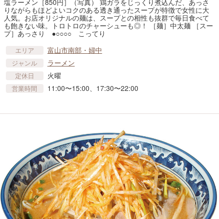
塩ラーメン［850円］（写真） 鶏ガラをじっくり煮込んだ、あっさ
りながらもほどよいコクのある透き通ったスープが特徴で女性に大
人気。お店オリジナルの麺は、スープとの相性も抜群で毎日食べて
も飽きない味。トロトロのチャーシューも◎！ ［麺］中太麺 ［スー
プ］あっさり ●○○○○ こってり
富山市南部・婦中
エリア
ラーメン
ジャンル
火曜
定休日
11:00〜15:00、17:30〜22:00
営業時間