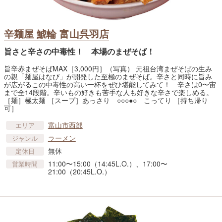
辛麺屋 鯱輪 富山呉羽店
旨さと辛さの中毒性！ 本場のまぜそば！
旨辛赤まぜそばMAX［3,000円］（写真） 元祖台湾まぜそばの生み
の親「麺屋はなび」が開発した至極のまぜそば。辛さと同時に旨み
が広がるこの中毒性の高い一杯をぜひ堪能してみて！ 辛さは0〜宙
まで全14段階。辛いもの好きも苦手な人も好きな辛さで楽しめる。
［麺］極太麺 ［スープ］あっさり ○○○●○ こってり ［持ち帰り
可］
富山市西部
エリア
ラーメン
ジャンル
無休
定休日
11:00〜15:00（14:45L.O.）、17:00〜
営業時間
21:00（20:45L.O.）