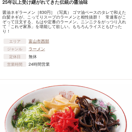
25年以上受け継がれてきた伝統の醤油味
醤油ネギラーメン［830円］（写真） ゴマ油ベースのタレで和えた
白髪ネギが、こってりスープのラーメンと相性抜群！ 常連客がこ
ぞって注文する、もはや定番のラーメン。ニンニクをがっつり入れ
て「これぞ家系」を堪能して欲しい。もちろんライスともぴった
り！
富山市西部
エリア
ラーメン
ジャンル
無休
定休日
24時間営業
営業時間