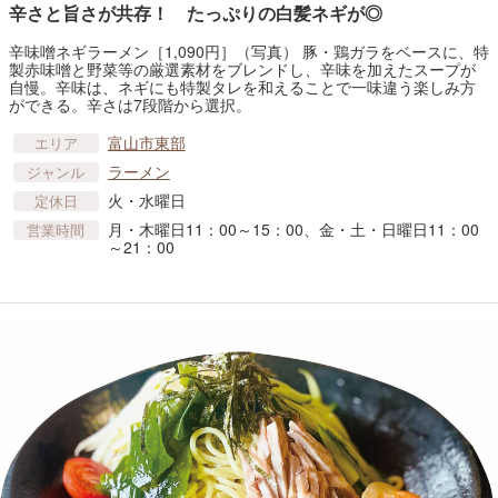
辛さと旨さが共存！ たっぷりの白髪ネギが◎
辛味噌ネギラーメン［1,090円］（写真） 豚・鶏ガラをベースに、特
製赤味噌と野菜等の厳選素材をブレンドし、辛味を加えたスープが
自慢。辛味は、ネギにも特製タレを和えることで一味違う楽しみ方
ができる。辛さは7段階から選択。
富山市東部
エリア
ラーメン
ジャンル
火・水曜日
定休日
月・木曜日11：00～15：00、金・土・日曜日11：00
営業時間
～21：00