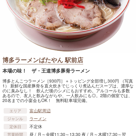
博多ラーメンばたやん 駅前店
本場の味！ ザ・王道博多豚骨ラーメン
博多とんこつラーメン［930円］＋トッピング全部増し300円 （写真
1） 新鮮な国産豚骨を直火炊きでじっくり煮込んだスープは、濃厚な
のに臭みなし！ 飲んだ後のシメにもおすすめ。アルコールも多数
あるので、友人と飲みながらや、一人飲みにも◎。2階の個室では、
20名までの小宴会もOK！ 無料駐車場完備。
富山駅周辺
エリア
ラーメン
ジャンル
不定休
定休日
昼 / 月～金曜11:30～13:30 夜 / 月～木曜17:30～翌
営業時間