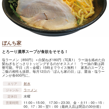
ぼんち家
とろーり濃厚スープが食欲をそそる！
塩ラーメン［850円］＋白髪ねぎ180円（写真1） ラー油を絡めた白
髪ねぎをどっさりトッピングするのがオススメ！ ラー油の量は調
整可能。平日（月～金曜）15時までライス無料！ 家系のスープと
ご飯の相性も抜群。毎月12日の「ぼんち家の日」は、醤油・塩ラー
メンが各600円に。
射水
エリア
ラーメン
ジャンル
水曜
定休日
11:00～15:00、 17:30～23:30、金・土11：00～15：
営業時間
00、17：30～翌1：00（最終入店は閉店の30分前）