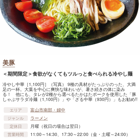
美豚
＜期間限定＞食欲がなくてもツルっと食べられる冷やし麺
冷やし中華［1,100円］（写真） 9種の具材がたっぷりのった、大満
足の一杯。大葉を中心に爽快な味わいが、暑さ続きの体に染み
る！ 他にも、タレが2種から選べるたかはたポークを使用した「豚
しゃぶサラダ冷麺（1,100円）」や「ざる中華（930円）」もお勧め!!
富山市南部・婦中
エリア
ラーメン
ジャンル
月曜（祝日の場合は翌日）
定休日
11:00～14:30、17:30～22:00（金・土曜～24:00）
営業時間