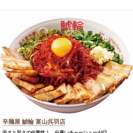
辛麺屋 鯱輪 富山呉羽店
辛さと旨さの中毒性！ 分厚いチャーシューが◎