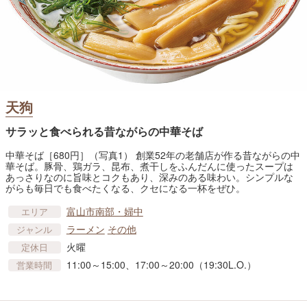
天狗
サラッと食べられる昔ながらの中華そば
中華そば［680円］（写真1） 創業52年の老舗店が作る昔ながらの中
華そば。豚骨、鶏ガラ、昆布、煮干しをふんだんに使ったスープは
あっさりなのに旨味とコクもあり、深みのある味わい。シンプルな
がらも毎日でも食べたくなる、クセになる一杯をぜひ。
富山市南部・婦中
エリア
ラーメン
その他
ジャンル
火曜
定休日
11:00～15:00、17:00～20:00（19:30L.O.）
営業時間