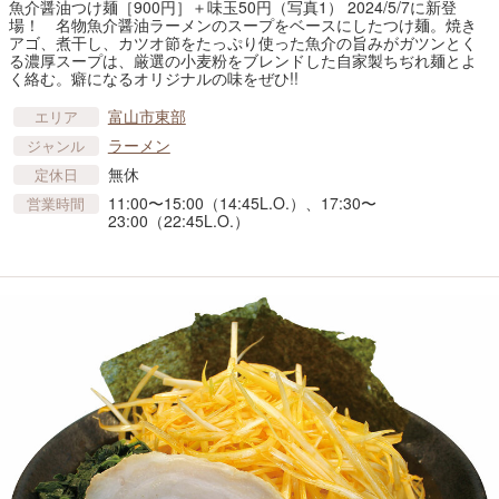
魚介醤油つけ麺［900円］＋味玉50円（写真1） 2024/5/7に新登
場！ 名物魚介醤油ラーメンのスープをベースにしたつけ麺。焼き
アゴ、煮干し、カツオ節をたっぷり使った魚介の旨みがガツンとく
る濃厚スープは、厳選の小麦粉をブレンドした自家製ちぢれ麺とよ
く絡む。癖になるオリジナルの味をぜひ!!
富山市東部
エリア
ラーメン
ジャンル
無休
定休日
11:00〜15:00（14:45L.O.）、17:30〜
営業時間
23:00（22:45L.O.）