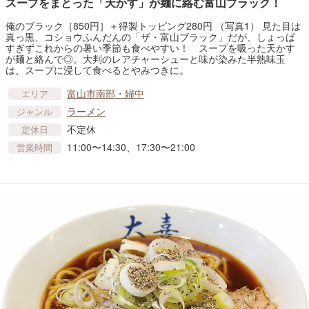
スープをまとった「天かす」が麺に絡む富山ブラック！
俺のブラック［850円］＋得製トッピング280円 （写真1） 見た目は
真っ黒、コショウふんだんの「ザ・富山ブラック」だが、しょっぱ
すぎずこれからの暑い季節も食べやすい！ スープを吸った天かす
が麺と絡んで◎。大判のレアチャーシューと味が染みた半熟味玉
は、スープに浸して食べるとやみつきに。
富山市南部・婦中
エリア
ラーメン
ジャンル
不定休
定休日
11:00〜14:30、17:30〜21:00
営業時間