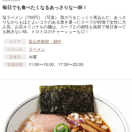
毎日でも食べたくなるあっさりな一杯！
塩ラーメン［750円］（写真） 鶏ガラをじっくり煮込んだ、あっさ
りながらもほどよいコクのある透き通ったスープが特徴で女性に大
人気。お店オリジナルの麺は、スープとの相性も抜群で毎日食べて
も飽きない味。トロトロのチャーシューも◎！
富山市南部・婦中
エリア
ラーメン
ジャンル
火曜
定休日
11:00〜15:00、17:30〜22:00
営業時間