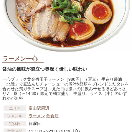
ラーメン一心
醤油の風味が際立つ奥深く優しい味わい
一心ブラック黄金煮玉子ラーメン［980円］（写真） 手造り醤油
「北陸」で煮込んだチャーシューの煮汁&節類をブレンドしたタレを
合わせた鶏ガラスープは、見た目は濃いのに飲み干せるほどあっさ
り♪ 昼（～14:30）限定で麺大盛り、中盛り、ライス（小）のいず
れかが無料！
富山駅周辺
エリア
ラーメン
飲食店
ジャンル
日曜日
定休日
11：30～22:00（21:30 LO）
営業時間