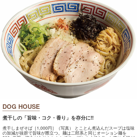
DOG HOUSE
煮干しの「旨味・コク・香り」を存分に!!
煮干しまぜそば［1,000円］（写真） とことん煮込んだスープは塩味
の加減が抜群で旨味が際立つ。麺は二郎系と同じオーション麺を