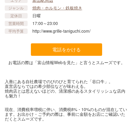
富山駅周辺
エリア
焼肉・ホルモン・鉄板焼き
ジャンル
日曜
定休日
17:00～23:00
営業時間
http://www.grille-taniguchi.com/
平均予算
電話をかける
お電話の際は「富山情報Webを見た」と言うとスムーズです。
入善にある自社農場でのびのびと育てられた「谷口牛」。
直営店ならではの希少部位などが味わえる。
焼肉店とは思えないほどの、清潔感のあるスタイリッシュな店内
も魅力！
現在、消費税率増税に伴い、消費税8%・10%のものが混在してい
ます。お出かけ・ご予約の際は、事前に金額をお店にご確認いた
だくとスムーズです。