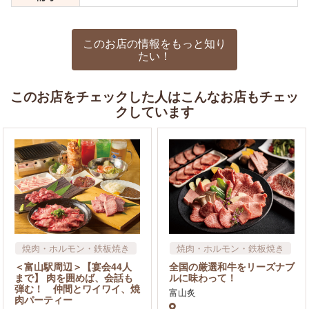
このお店の情報をもっと知り
たい！
このお店をチェックした人はこんなお店もチェッ
クしています
焼肉・ホルモン・鉄板焼き
焼肉・ホルモン・鉄板焼き
居酒屋
飲食店
飲食店
＜富山駅周辺＞【宴会44人
全国の厳選和牛をリーズナブ
まで】 肉を囲めば、会話も
ルに味わって！
弾む！ 仲間とワイワイ、焼
富山炙
肉パーティー