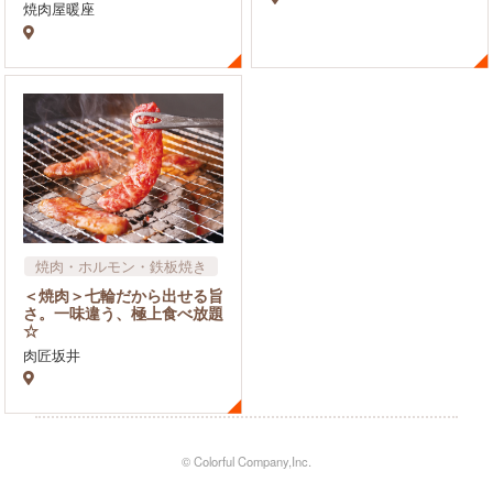
焼肉屋暖座
焼肉・ホルモン・鉄板焼き
＜焼肉＞七輪だから出せる旨
さ。一味違う、極上食べ放題
☆
肉匠坂井
© Colorful Company,Inc.