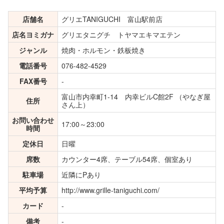
店舗名
グリエTANIGUCHI 富山駅前店
店名ヨミガナ
グリエタニグチ トヤマエキマエテン
ジャンル
焼肉・ホルモン・鉄板焼き
電話番号
076-482-4529
FAX番号
-
富山市内幸町1-14 内幸ビルC館2F （やなぎ屋
住所
さん上）
お問い合わせ
17:00～23:00
時間
定休日
日曜
席数
カウンター4席、テーブル54席、個室あり
駐車場
近隣にPあり
平均予算
http://www.grille-taniguchi.com/
カード
-
備考
-