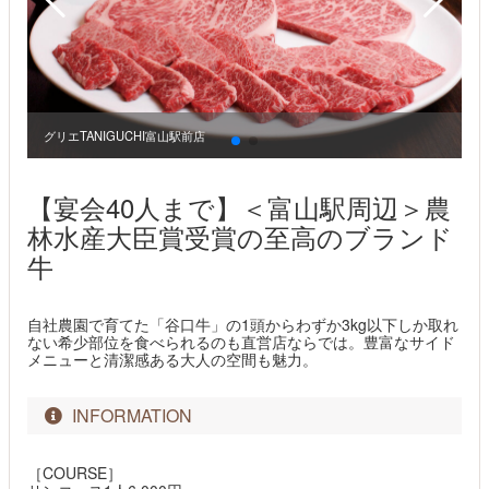
グリエTANIGUCHI富山駅前店
グ
【宴会40人まで】＜富山駅周辺＞農
林水産大臣賞受賞の至高のブランド
牛
自社農園で育てた「谷口牛」の1頭からわずか3kg以下しか取れ
ない希少部位を食べられるのも直営店ならでは。豊富なサイド
メニューと清潔感ある大人の空間も魅力。
INFORMATION
［COURSE］