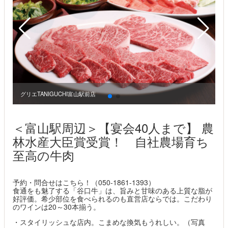
グリエTANIGUCHI富山駅前店
グ
＜富山駅周辺＞【宴会40人まで】 農
林水産大臣賞受賞！ 自社農場育ち
至高の牛肉
予約・問合せはこちら！（050-1861-1393）
食通をも魅了する「谷口牛」は、旨みと甘味のある上質な脂が
好評価。希少部位を食べられるのも直営店ならでは。こだわり
のワインは20～30本揃う。
・スタイリッシュな店内。こまめな換気もうれしい。（写真