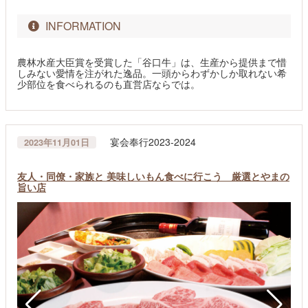
INFORMATION
農林水産大臣賞を受賞した「谷口牛」は、生産から提供まで惜
しみない愛情を注がれた逸品。一頭からわずかしか取れない希
少部位を食べられるのも直営店ならでは。
宴会奉行2023-2024
2023年11月01日
友人・同僚・家族と 美味しいもん食べに行こう 厳選とやまの
旨い店