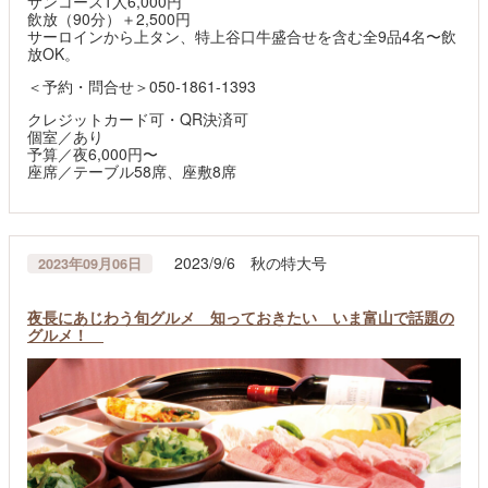
サンコース1人6,000円
飲放（90分）＋2,500円
サーロインから上タン、特上谷口牛盛合せを含む全9品4名〜飲
放OK。
＜予約・問合せ＞050-1861-1393
クレジットカード可・QR決済可
個室／あり
予算／夜6,000円〜
座席／テーブル58席、座敷8席
2023/9/6 秋の特大号
2023年09月06日
夜長にあじわう旬グルメ 知っておきたい いま富山で話題の
グルメ！