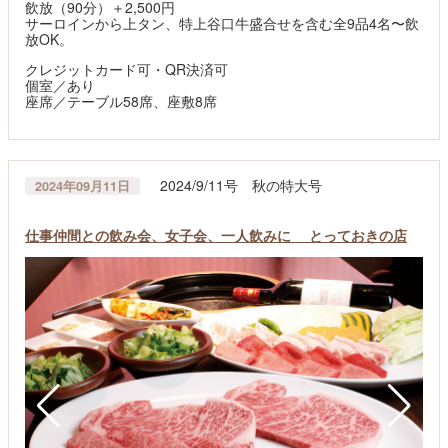
飲放（90分）＋2,500円
サーロインから上タン、特上谷口牛盛合せを含む全9品4名〜飲
放OK。
クレジットカード可・QR決済可
個室／あり
座席／テーブル58席、座敷8席
2024/9/11号 秋の特大号
2024年09月11日
仕事仲間との飲み会、女子会、一人飲みに とっておきの店