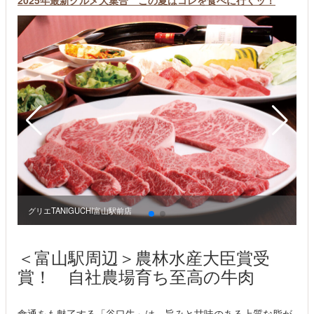
2025年最新グルメ大集合 この夏はコレを食べに行くッ！
グリエTANIGUCHI富山駅前店
グ
＜富山駅周辺＞農林水産大臣賞受
賞！ 自社農場育ち至高の牛肉
食通をも魅了する「谷口牛」は、旨みと甘味のある上質な脂が