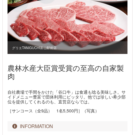
グリエTANIGUCHI富山駅前店
農林水産大臣賞受賞の至高の自家製
肉
自社農場で手間をかけた「谷口牛」は食通も唸る美味しさ。サ
イドメニュー豊富で団体利用にピッタリ。他では珍しい希少部
位を提供してくれるのも、直営店ならでは。
［サンコース（全9品） 1名5,500円］（写真）
INFORMATION