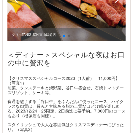
グリエTANIGUCHI富山駅前店
グ
＜ディナー＞スペシャルな夜はお口
の中に贅沢を
【クリスマススペシャルコース2023（1人前） 11,000円】
（写真1）
前菜、タンステーキと焼野菜、谷口牛盛合せ、石焼トマトチー
ズリゾット、ケーキ等。
食通を魅了する「谷口牛」をふんだんに使ったコース。ハイク
ラスな肉質は、旨みと甘味ある脂の上質な口どけ感が楽しめ
る。2023/12/24・25限定、2日前迄に要予約。7,000円のコース
もあり（根塚店も同様）。
スタイリッシュで大人な雰囲気はクリスマスディナーにぴった
り。（写真2）