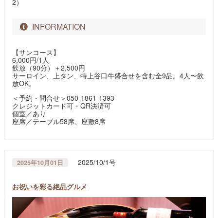
2）
INFORMATION
【サンコース】
6,000円/1人
飲放（90分）＋2,500円
サーロイン、上タン、特上谷口牛盛合せを含む全9品。4人〜飲
放OK。
＜予約・問合せ＞050-1861-1393
クレジットカード可・QR決済可
個室／あり
座席／テーブル58席、座敷8席
2025/10/1号
2025年10月01日
お祝いを彩る絶品グルメ