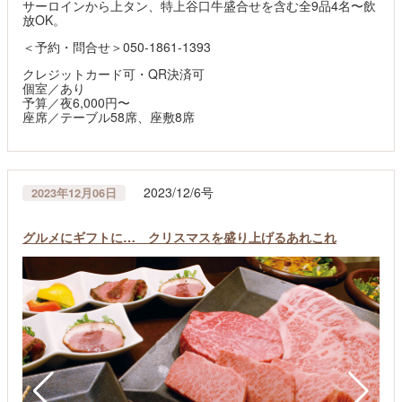
サーロインから上タン、特上谷口牛盛合せを含む全9品4名〜飲
放OK。
＜予約・問合せ＞050-1861-1393
クレジットカード可・QR決済可
個室／あり
予算／夜6,000円〜
座席／テーブル58席、座敷8席
2023/12/6号
2023年12月06日
グルメにギフトに… クリスマスを盛り上げるあれこれ