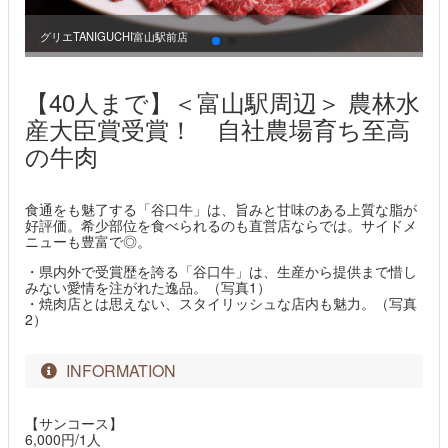
グリエTANIGUCHI富山駅前店
グ
【40人まで】＜富山駅周辺＞ 農林水
産大臣賞受賞！ 自社農場育ち至高
の牛肉
食通をも魅了する「谷口牛」は、旨みと甘味のある上質な脂が
好評価。希少部位を食べられるのも直営店ならでは。サイドメ
ニューも豊富で◎。
・県内外で受賞歴を誇る「谷口牛」は、生産から提供まで惜し
みない愛情を注がれた逸品。（写真1）
・焼肉店とは思えない、スタイリッシュな店内も魅力。（写真
2）
INFORMATION
【サンコース】
6,000円/1人