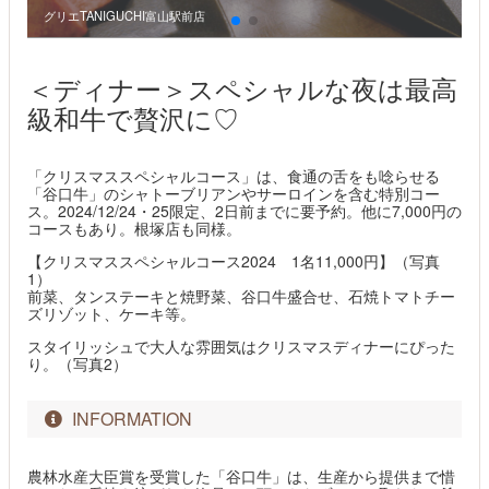
グリエTANIGUCHI富山駅前店
グ
＜ディナー＞スペシャルな夜は最高
級和牛で贅沢に♡
「クリスマススペシャルコース」は、食通の舌をも唸らせる
「谷口牛」のシャトーブリアンやサーロインを含む特別コー
ス。2024/12/24・25限定、2日前までに要予約。他に7,000円の
コースもあり。根塚店も同様。
【クリスマススペシャルコース2024 1名11,000円】（写真
1）
前菜、タンステーキと焼野菜、谷口牛盛合せ、石焼トマトチー
ズリゾット、ケーキ等。
スタイリッシュで大人な雰囲気はクリスマスディナーにぴった
り。（写真2）
INFORMATION
農林水産大臣賞を受賞した「谷口牛」は、生産から提供まで惜