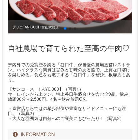
グリエTANIGUCHI富山駅前店
グ
自社農場で育てられた至高の牛肉♡
県内外での受賞歴を誇る「谷口牛」が自慢の農場直営レストラ
ン。ハイクラスな肉質は旨みと甘味のある脂で、上質な口溶け
を楽しめる。食通をも魅了する「谷口牛」をぜひ。根塚店もあ
り。
【サンコース 1人¥6,000】（写真1）
サーロインから上タン、特上谷口牛盛合せを含む全9品。飲み
放題90分＋2,500円。4名～飲み放題OK。
・直営店ならではの希少部位や豊富なサイドメニューにも注
目。（写真2）
・大人な雰囲気は自分へのご褒美にもぴったり！（写真3）
INFORMATION