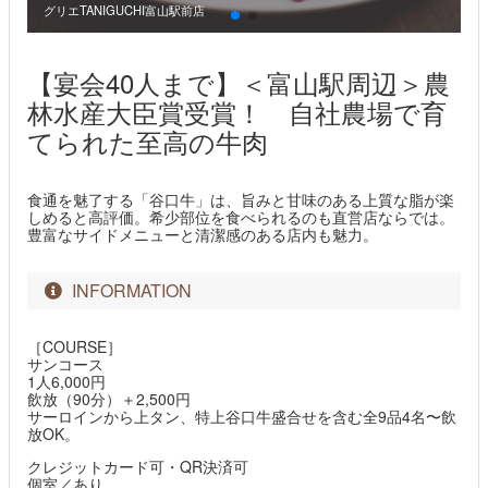
グリエTANIGUCHI富山駅前店
グ
【宴会40人まで】＜富山駅周辺＞農
林水産大臣賞受賞！ 自社農場で育
てられた至高の牛肉
食通を魅了する「谷口牛」は、旨みと甘味のある上質な脂が楽
しめると高評価。希少部位を食べられるのも直営店ならでは。
豊富なサイドメニューと清潔感のある店内も魅力。
INFORMATION
［COURSE］
サンコース
1人6,000円
飲放（90分）＋2,500円
サーロインから上タン、特上谷口牛盛合せを含む全9品4名〜飲
放OK。
クレジットカード可・QR決済可
個室／あり