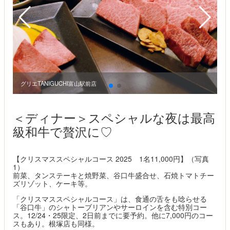
グリエTANIGUCHI富山駅前店
グ
＜ディナー＞スペシャルな夜は最高
級和牛で贅沢に♡
【クリスマススペシャルコース 2025 1名11,000円】（写真
1）
前菜、タンステーキと焼野菜、谷口牛盛合せ、石焼トマトチー
ズリゾット、ケーキ等。
「クリスマススペシャルコース」は、食通の舌をも唸らせる
「谷口牛」のシャトーブリアンやサーロインを含む特別コー
ス。12/24・25限定、2日前までに要予約。他に7,000円のコー
スもあり。根塚店も同様。