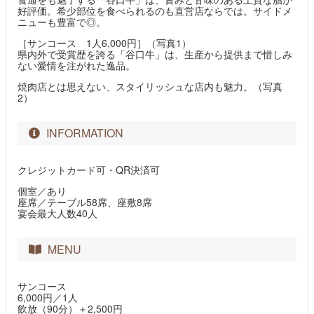
好評価。希少部位を食べられるのも直営店ならでは。サイドメ
ニューも豊富で◎。
［サンコース 1人6,000円］（写真1）
県内外で受賞歴を誇る「谷口牛」は、生産から提供まで惜しみ
ない愛情を注がれた逸品。
焼肉店とは思えない、スタイリッシュな店内も魅力。（写真
2）
INFORMATION
クレジットカード可・QR決済可
個室／あり
座席／テーブル58席、座敷8席
宴会最大人数40人
MENU
サンコース
6,000円／1人
飲放（90分）＋2,500円