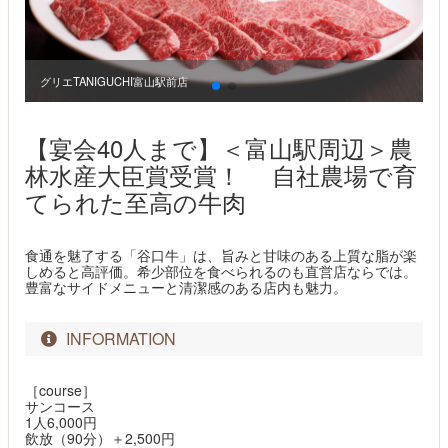
グリエTANIGUCHI富山駅前店
グ
【宴会40人まで】＜富山駅周辺＞農
林水産大臣賞受賞！ 自社農場で育
てられた至高の牛肉
食通を魅了する「谷口牛」は、旨みと甘味のある上質な脂が楽
しめると高評価。希少部位を食べられるのも直営店ならでは。
豊富なサイドメニューと清潔感のある店内も魅力。
INFORMATION
［course］
サンコース
1人6,000円
飲放（90分）＋2,500円