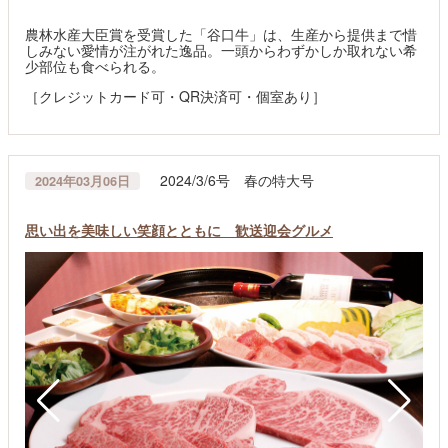
農林水産大臣賞を受賞した「谷口牛」は、生産から提供まで惜
しみない愛情が注がれた逸品。一頭からわずかしか取れない希
少部位も食べられる。
［クレジットカード可・QR決済可・個室あり］
2024/3/6号 春の特大号
2024年03月06日
思い出を美味しい笑顔とともに 歓送迎会グルメ