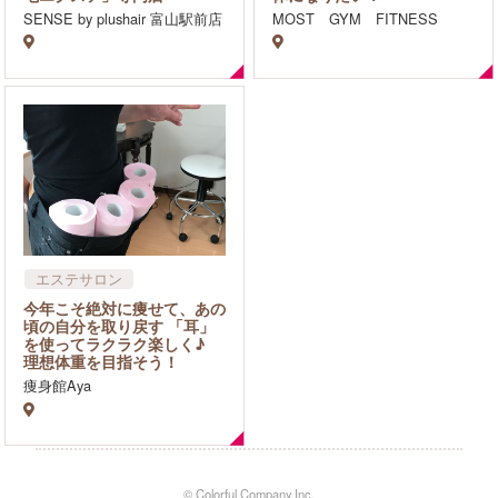
SENSE by plushair 富山駅前店
MOST GYM FITNESS
エステサロン
ダイエット・痩身
今年こそ絶対に痩せて、あの
フェイシャル
頃の自分を取り戻す 「耳」
を使ってラクラク楽しく♪
リラクゼーション・マッサ
理想体重を目指そう！
ージ
痩身館Aya
© Colorful Company,Inc.