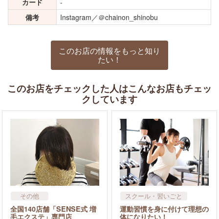
カード
-
備考
Instagram／＠chainon_shinobu
このお店の情報をもっと知り
たい！
このお店をチェックした人はこんなお店もチェッ
クしています
その他
スクール・習いごと
ダイエット・痩身
全国140店舗「SENSE式 増
運動習慣を身に付けて理想の
毛エクステ」専門店
体になりたい！