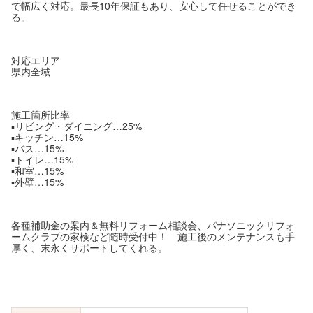
で幅広く対応。最長10年保証もあり、安心して任せることができ
る。
対応エリア
県内全域
施工箇所比率
▪リビング・ダイニング…25%
▪キッチン…15%
▪バス…15%
▪トイレ…15%
▪和室…15%
▪外壁…15%
各種補助金の案内＆無料リフォーム相談会、パナソニックリフォ
ームクラブの家検など随時受付中！ 施工後のメンテナンスも手
厚く、末永くサポートしてくれる。