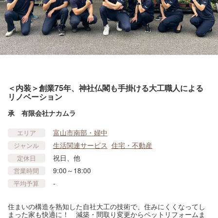
＜内装＞創業75年、神社仏閣も手掛ける大工職人による
リノベーション
承 有限会社ナカムラ
富山市南部・婦中
エリア
生活関連サービス
住宅・不動産
ジャンル
祝日、他
定休日
9:00～18:00
営業時間
-
平均予算
住まいの構造を熟知した自社大工の技術で、住みにくくなってし
まった家も快適に！ 減築・間取り変更からペットリフォームま