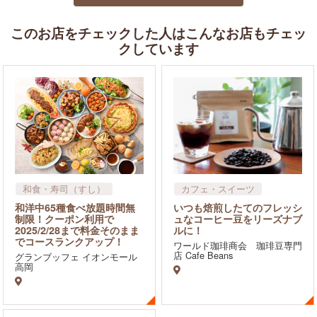
このお店をチェックした人はこんなお店もチェッ
クしています
和食・寿司（すし）
カフェ・スイーツ
洋食・西洋料理
飲食店
和洋中65種食べ放題時間無
いつも焙煎したてのフレッシ
ラーメン
中華
制限！クーポン利用で
ュなコーヒー豆をリーズナブ
2025/2/28まで料金そのまま
ルに！
アジア・エスニック料理
でコースランクアップ！
カフェ・スイーツ
ワールド珈琲商会 珈琲豆専門
店 Cafe Beans
グランブッフェ イオンモール
ファミレス・ファーストフ
高岡
ード
飲食店
イタリアン・フレンチ・ビ
ストロ