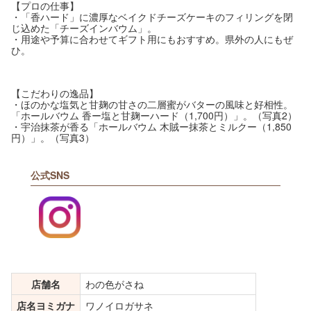
【プロの仕事】
・「香ハード」に濃厚なベイクドチーズケーキのフィリングを閉
じ込めた「チーズインバウム」。
・用途や予算に合わせてギフト用にもおすすめ。県外の人にもぜ
ひ。
【こだわりの逸品】
・ほのかな塩気と甘麹の甘さの二層蜜がバターの風味と好相性。
「ホールバウム 香ー塩と甘麹ーハード（1,700円）」。（写真2）
・宇治抹茶が香る「ホールバウム 木賊ー抹茶とミルクー（1,850
円）」。（写真3）
公式SNS
店舗名
わの色がさね
店名ヨミガナ
ワノイロガサネ