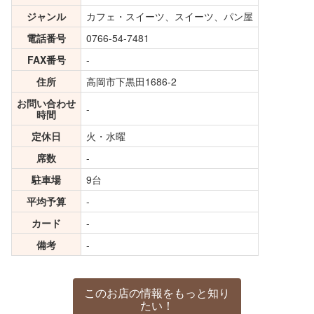
ジャンル
カフェ・スイーツ、スイーツ、パン屋
電話番号
0766-54-7481
FAX番号
-
住所
高岡市下黒田1686-2
お問い合わせ
-
時間
定休日
火・水曜
席数
-
駐車場
9台
平均予算
-
カード
-
備考
-
このお店の情報をもっと知り
たい！