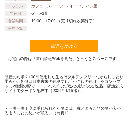
カフェ・スイーツ
スイーツ、パン屋
ジャンル
火・水曜
定休日
10:00～17:00 （売り切れ次第終了）
営業時間
-
平均予算
電話をかける
お電話の際は「富山情報Webを見た」と言うとスムーズです。
県産のお米を100％使用した生地はグルテンフリーながらしっとり
柔らか。外側は日本古来の色彩文化「かさねの色目」をコンセプ
トに2種類の蜜でコーティングした職人の技が光る逸品。店舗公式
サイトでクーポン配布中（2025/11/15迄）。
・一層一層丁寧に重ねられた年輪には、縁とよろこびの輪が広が
るようにとの想いが籠る。（写真1）