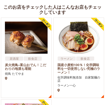
このお店をチェックした人はこんなお店もチェッ
クしています
居酒屋
飲食店
ラーメン
飲食店
炭火焼鳥×富山おでん！こだ
国産小麦粉100％！化学調味
わりの地酒も堪能
料を一切使用しない究極のラ
ーメン！
焼鳥 たてやま
化学調味料無添加 自家製麺の
店
ラーメン一心