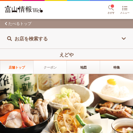
さがす
メニュー
たべるトップ
お店を検索する
えどや
店舗トップ
クーポン
地図
特集