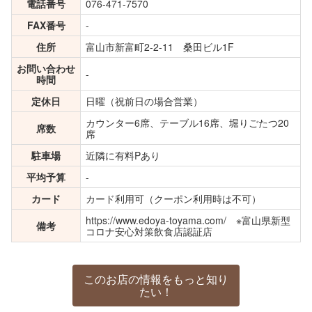
電話番号
076-471-7570
FAX番号
-
住所
富山市新富町2-2-11 桑田ビル1F
お問い合わせ
-
時間
定休日
日曜（祝前日の場合営業）
カウンター6席、テーブル16席、堀りごたつ20
席数
席
駐車場
近隣に有料Pあり
平均予算
-
カード
カード利用可（クーポン利用時は不可）
https://www.edoya-toyama.com/ ※富山県新型
備考
コロナ安心対策飲食店認証店
このお店の情報をもっと知り
たい！