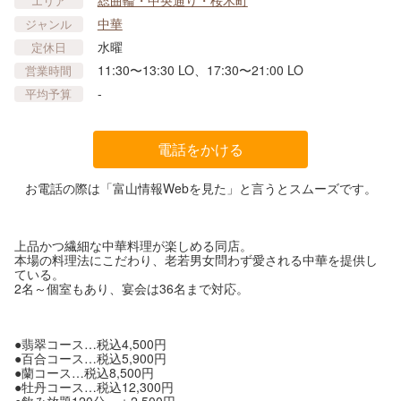
エリア
中華
ジャンル
水曜
定休日
11:30〜13:30 LO、17:30〜21:00 LO
営業時間
-
平均予算
電話をかける
お電話の際は「富山情報Webを見た」と言うとスムーズです。
上品かつ繊細な中華料理が楽しめる同店。
本場の料理法にこだわり、老若男女問わず愛される中華を提供し
ている。
2名～個室もあり、宴会は36名まで対応。
●翡翠コース…税込4,500円
●百合コース…税込5,900円
●蘭コース…税込8,500円
●牡丹コース…税込12,300円
●飲み放題120分 ＋2,500円