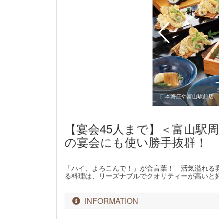
山駅前店
日本海庄や富山駅前店
【宴会45人まで】＜富山駅
の宴会にも使い勝手抜群！
「ハイ、よろこんで！」が合言葉！ 活気溢れる
る料理は、リーズナブルでクオリティーが高いと
INFORMATION