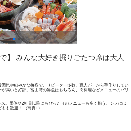
日本海庄や富山駅前店
まで】 みんな大好き掘りごたつ席は大人
雰囲気や細やかな接客で、リピーター多数。職人が一から手作りしてい
ーが高いと好評。富山湾の鮮魚はもちろん、肉料理などメニューのバリ
ース。団体や2軒目以降にもぴったりのメニューも多く揃う。シメには
もも歓迎！ （写真1）