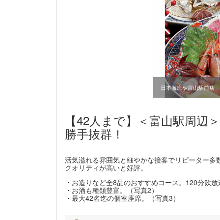
山駅前店
日本海庄や富山駅前店
【42人まで】＜富山駅周辺
勝手抜群！
活気溢れる雰囲気と細やかな接客でリピーター多
クオリティが高いと好評。
・お造りなど全8品のおすすめコース。120分飲放
・お酒も種類豊富。（写真2）
・最大42名迄の個室座席。（写真3）