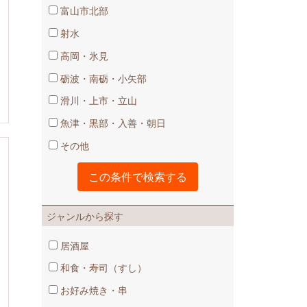
富山市北部
射水
高岡・氷見
砺波・南砺・小矢部
滑川・上市・立山
魚津・黒部・入善・朝日
その他
ジャンルから探す
居酒屋
和食・寿司（すし）
お好み焼き・串