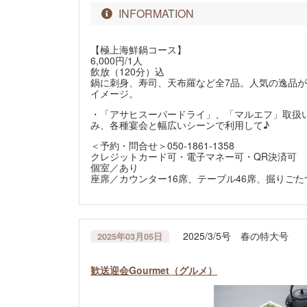
INFORMATION
【極上海鮮鍋コース】
6,000円/1人
飲放（120分）込
鍋に刺身、寿司、天布羅など全7品。人気の逸品が揃
イメージ。
・「アサヒスーパードライ」、「マルエフ」取扱い
み、各種宴会と幅広いシーンで利用して♪
＜予約・問合せ＞050-1861-1358
クレジットカード可・電子マネー可・QR決済可
個室／あり
座席／カウンター16席、テーブル46席、掘りごた
2025/3/5号 春の特大号
2025年03月05日
歓送迎会Gourmet（グルメ）