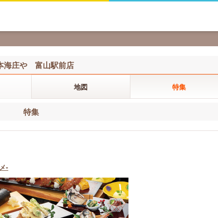
本海庄や 富山駅前店
地図
特集
特集
メ-