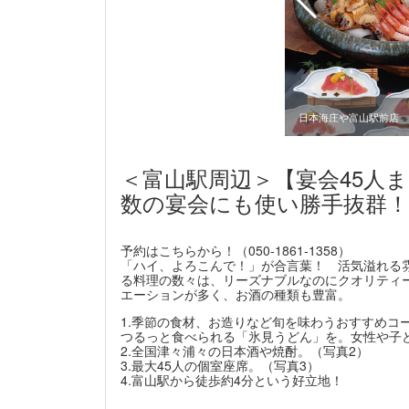
山駅前店
日本海庄や富山駅前店
＜富山駅周辺＞【宴会45人
数の宴会にも使い勝手抜群！
予約はこちらから！（050-1861-1358）
「ハイ、よろこんで！」が合言葉！ 活気溢れる
る料理の数々は、リーズナブルなのにクオリティ
エーションが多く、お酒の種類も豊富。
1.季節の食材、お造りなど旬を味わうおすすめコ
つるっと食べられる「氷見うどん」を。女性や子ど
2.全国津々浦々の日本酒や焼酎。（写真2）
3.最大45人の個室座席。（写真3）
4.富山駅から徒歩約4分という好立地！