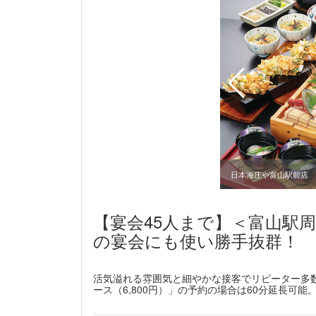
山駅前店
日本海庄や富山駅前店
【宴会45人まで】＜富山駅
の宴会にも使い勝手抜群！
活気溢れる雰囲気と細やかな接客でリピーター多
ース（6,800円）」の予約の場合は60分延長可能