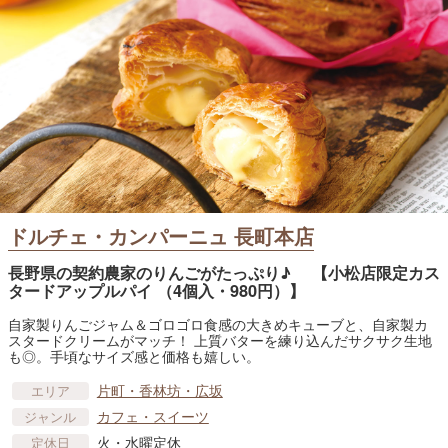
ドルチェ・カンパーニュ 長町本店
長野県の契約農家のりんごがたっぷり♪ 【小松店限定カス
タードアップルパイ （4個入・980円）】
自家製りんごジャム＆ゴロゴロ食感の大きめキューブと、自家製カ
スタードクリームがマッチ！ 上質バターを練り込んだサクサク生地
も◎。手頃なサイズ感と価格も嬉しい。
片町・香林坊・広坂
エリア
カフェ・スイーツ
ジャンル
火・水曜定休
定休日