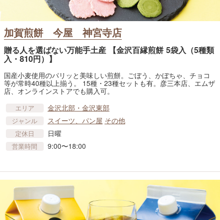
加賀煎餅 今屋 神宮寺店
贈る人を選ばない万能手土産 【金沢百縁煎餅 5袋入（5種類
入・810円）】
国産小麦使用のパリッと美味しい煎餅。ごぼう、かぼちゃ、チョコ
等が常時40種以上揃う。 15種・23種セットも有。彦三本店、エムザ
店、オンラインストアでも購入可。
金沢北部・金沢東部
エリア
スイーツ、パン屋
その他
ジャンル
日曜
定休日
9:00〜18:00
営業時間