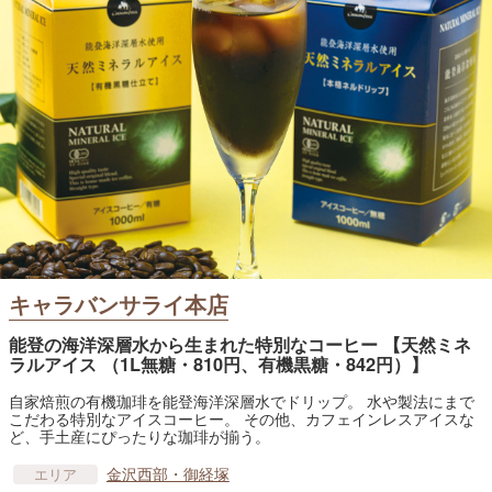
キャラバンサライ本店
能登の海洋深層水から生まれた特別なコーヒー 【天然ミネ
ラルアイス （1L無糖・810円、有機黒糖・842円）】
自家焙煎の有機珈琲を能登海洋深層水でドリップ。 水や製法にまで
こだわる特別なアイスコーヒー。 その他、カフェインレスアイスな
ど、手土産にぴったりな珈琲が揃う。
金沢西部・御経塚
エリア