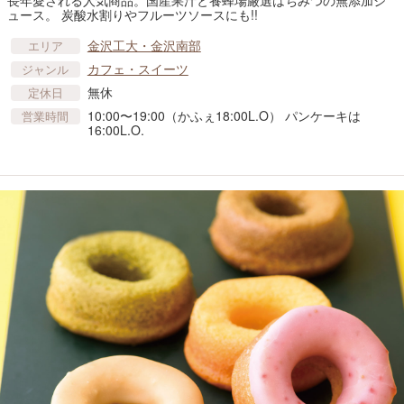
長年愛される人気商品。国産果汁と養蜂場厳選はちみつの無添加ジ
ュース。 炭酸水割りやフルーツソースにも!!
金沢工大・金沢南部
エリア
カフェ・スイーツ
ジャンル
無休
定休日
10:00〜19:00（かふぇ18:00L.O） パンケーキは
営業時間
16:00L.O.