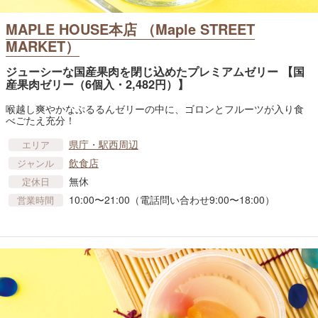
MAPLE HOUSE本店 （Maple STREET
MARKET）
ジューシーな国産果肉を閉じ込めたプレミアムゼリー 【国
産果肉ゼリー（6個入・2,482円）】
喉越し爽やかなぷるるんゼリーの中に、ゴロンとフルーツが入り食
べごたえ充分！
県庁・駅西周辺
エリア
飲食店
ジャンル
無休
定休日
10:00〜21:00（電話問い合わせ9:00〜18:00）
営業時間