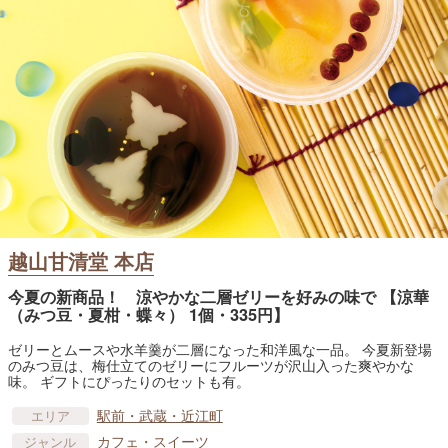
越山甘清堂 本店
今夏の新商品！ 涼やかな二層ゼリーを好みの味で 【涼華
（みつ豆・夏柑・蝶々） 1個・335円】
ゼリーとムースや水羊羹が二層になった和洋風な一品。 今夏新登場
のみつ豆は、梅仕立てのゼリーにフルーツが沢山入った爽やかな
味。 ギフトにぴったりのセットも有。
駅前・武蔵・近江町
エリア
カフェ・スイーツ
ジャンル