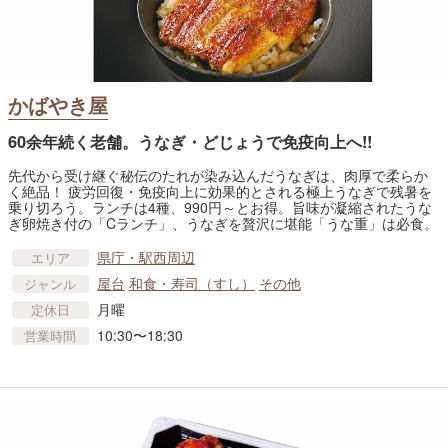
かばやき屋
60余年続く老舗。うなぎ・どじょうで免疫向上へ!!
先代から受け継ぐ秘伝のたれが染み込んだうなぎは、肉厚で柔らか
く絶品！ 疲労回復・免疫向上に効果的とされる極上うなぎで残暑を
乗り切ろう。ランチは4種、990円～とお得。旨味が凝縮されたうな
ぎ卵焼き付の「Cランチ」、うなぎを贅沢に堪能「うな重」は必食。
県庁・駅西周辺
エリア
屋台
和食・寿司（すし）
その他
ジャンル
月曜
定休日
10:30〜18:30
営業時間