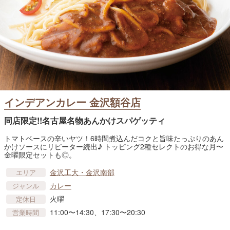
インデアンカレー 金沢額谷店
同店限定!!名古屋名物あんかけスパゲッティ
トマトベースの辛いヤツ！6時間煮込んだコクと旨味たっぷりのあん
かけソースにリピーター続出♪ トッピング2種セレクトのお得な月〜
金曜限定セットも◎。
金沢工大・金沢南部
エリア
カレー
ジャンル
火曜
定休日
11:00〜14:30、17:30〜20:30
営業時間