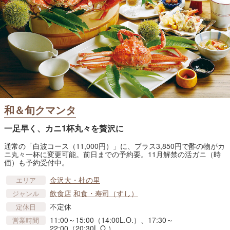
和＆旬クマンタ
一足早く、カニ1杯丸々を贅沢に
通常の「白波コース（11,000円）」に、プラス3,850円で酢の物がカ
ニ丸々一杯に変更可能。前日までの予約要。11月解禁の活ガニ（時
価）も予約受付中。
金沢大・杜の里
エリア
飲食店
和食・寿司（すし）
ジャンル
不定休
定休日
11:00～15:00（14:00L.O.）、17:30～
営業時間
22:00（20:30L.O.）