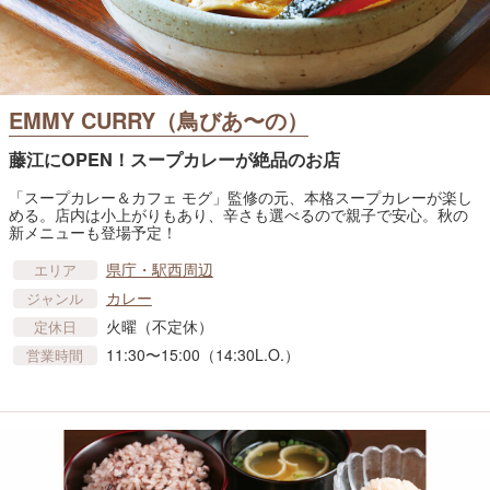
EMMY CURRY（鳥びあ〜の）
藤江にOPEN！スープカレーが絶品のお店
「スープカレー＆カフェ モグ」監修の元、本格スープカレーが楽し
める。店内は小上がりもあり、辛さも選べるので親子で安心。秋の
新メニューも登場予定！
県庁・駅西周辺
エリア
カレー
ジャンル
火曜（不定休）
定休日
11:30〜15:00（14:30L.O.）
営業時間