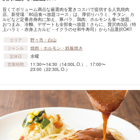
旨くてボリューム満点な厳選肉を驚きコスパで提供する人気焼肉
店。新登場「80品食べ放題コース」は、厚切りハラミ、牛タン、カ
ルビなど定番赤身肉に加え、豚バラ、鶏肉、ホルモンも食べ放題。
おつまみ、冷麵、デザートも全部食べ放題！さらに、贅沢肉3品（特
上ハラミ・赤身上カルビ・イクラのせ和牛寿司）から1品選択OK!!
野々市・白山
エリア
焼肉・ホルモン・鉄板焼き
ジャンル
水曜
定休日
11:30〜14:30（14:00L.O.）、17:00〜
営業時間
23:00（22:30L.O.）