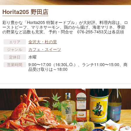
Horita205 野田店
彩り豊かな「Horita205 特製オードブル」が大好評。料理内容は、ロ
ーストビーフ、マリネサーモン、鶏のから揚げ、海老マリネ、季節
の野菜など品数も充実。 予約・問合せ 076-255-7453又は各店頭
金沢大・杜の里
エリア
カフェ・スイーツ
ジャンル
水曜
定休日
9:00〜17:00（16:30L.O.）、ランチ11:00〜15:00、商
営業時間
品受け取りは～18:00