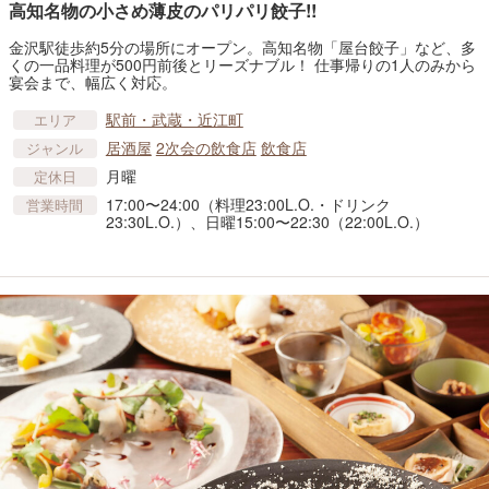
高知名物の小さめ薄皮のパリパリ餃子!!
金沢駅徒歩約5分の場所にオープン。高知名物「屋台餃子」など、多
くの一品料理が500円前後とリーズナブル！ 仕事帰りの1人のみから
宴会まで、幅広く対応。
駅前・武蔵・近江町
エリア
居酒屋
2次会の飲食店
飲食店
ジャンル
月曜
定休日
17:00〜24:00（料理23:00L.O.・ドリンク
営業時間
23:30L.O.）、日曜15:00〜22:30（22:00L.O.）