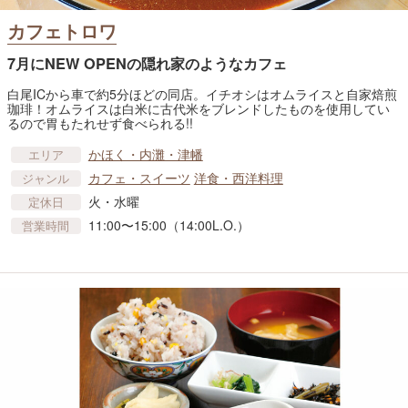
カフェトロワ
7月にNEW OPENの隠れ家のようなカフェ
白尾ICから車で約5分ほどの同店。イチオシはオムライスと自家焙煎
珈琲！オムライスは白米に古代米をブレンドしたものを使用してい
るので胃もたれせず食べられる!!
かほく・内灘・津幡
エリア
カフェ・スイーツ
洋食・西洋料理
ジャンル
火・水曜
定休日
11:00〜15:00（14:00L.O.）
営業時間