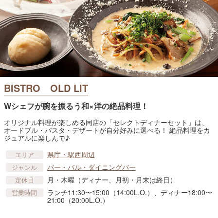
BISTRO OLD LIT
Wシェフが腕を振るう和×洋の絶品料理！
オリジナル料理が楽しめる同店の「セレクトディナーセット」は、
オードブル・パスタ・デザートが自分好みに選べる！ 絶品料理をカ
ジュアルに楽しんで♪
県庁・駅西周辺
エリア
バー・バル・ダイニングバー
ジャンル
月・木曜（ディナー、月初・月末は終日）
定休日
ランチ11:30〜15:00（14:00L.O.）、ディナー18:00〜
営業時間
21:00（20:00L.O.）