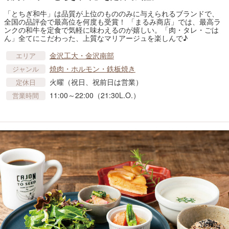
「とちぎ和牛」は品質が上位のもののみに与えられるブランドで、
全国の品評会で最高位を何度も受賞！ 「まるみ商店」では、最高ラ
ンクの和牛を定食で気軽に味わえるのが嬉しい。「肉・タレ・ごは
ん」全てにこだわった、上質なマリアージュを楽しんで♪
金沢工大・金沢南部
エリア
焼肉・ホルモン・鉄板焼き
ジャンル
火曜（祝日、祝前日は営業）
定休日
11:00～22:00（21:30L.O.）
営業時間