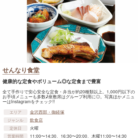
せんなり食堂
健康的な定食やボリューム◎な定食まで豊富
全て手作りで安心安全な定食・弁当が約20種類以上。1,000円以下の
お手頃メニューも多数♪座敷席はグループ利用に◎。写真ほかメニュ
ーはInstagramをチェック!!
金沢西部・御経塚
エリア
飲食店
ジャンル
火曜
定休日
11:00〜14:30、16:30〜20:00、木曜11:00〜14:30
営業時間