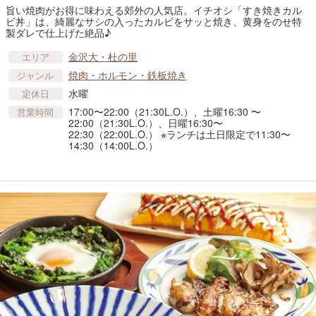
旨い焼肉がお得に味わえる郊外の人気店。イチオシ「すき焼きカル
ビ丼」は、綺麗なサシの入ったカルビをサッと焼き、黄身をのせ特
製ダレで仕上げた絶品♪
金沢大・杜の里
エリア
焼肉・ホルモン・鉄板焼き
ジャンル
水曜
定休日
17:00〜22:00（21:30L.O.）、土曜16:30 〜
営業時間
22:00（21:30L.O.）、日曜16:30〜
22:30（22:00L.O.） ※ランチは土日限定で11:30〜
14:30（14:00L.O.）