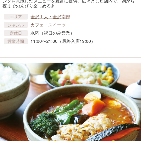
ングを意識したメニューを豊富に提供。広々とした店内で、朝から
夜までのんびり楽しめる♪
金沢工大・金沢南部
エリア
カフェ・スイーツ
ジャンル
水曜（祝日のみ営業）
定休日
11:00〜21:00（最終入店19:00）
営業時間