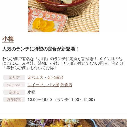
小梅
人気のランチに待望の定食が新登場！
わらび餅で有名な「小梅」のランチに定食が新登場！ メイン皿の他
にごはん、みそ汁、漬物、小鉢、サラダが付いて1,100円～。今だけ
「串わらび餅」も付いてお得！
金沢工大・金沢南部
エリア
スイーツ、パン屋
飲食店
ジャンル
水曜
定休日
10:00〜16:00 （ランチ11:00～15:00）
営業時間