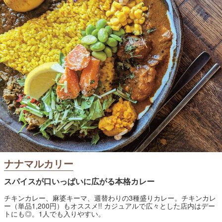
ナナマルカリー
スパイスが口いっぱいに広がる本格カレー
チキンカレー、麻婆キーマ、週替わりの3種盛りカレー。チキンカレ
ー（単品1,200円）もオススメ!! カジュアルで広々とした店内はデー
トにも◎。1人でも入りやすい。