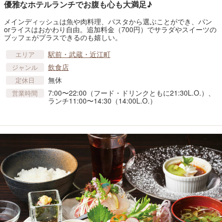
優雅なホテルランチでお腹も心も大満足♪
メインディッシュは魚や肉料理、パスタから選ぶことができ、パン
orライスはおかわり自由。追加料金（700円）でサラダやスイーツの
ブッフェがプラスできるのも嬉しい。
駅前・武蔵・近江町
エリア
飲食店
ジャンル
無休
定休日
7:00〜22:00（フード・ドリンクともに21:30L.O.）、
営業時間
ランチ11:00〜14:30（14:00L.O.）