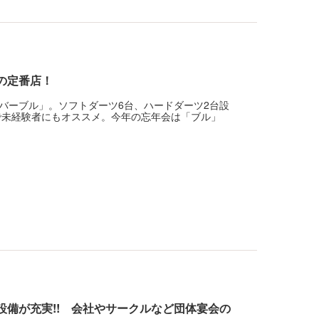
会の定番店！
バーブル」。ソフトダーツ6台、ハードダーツ2台設
で未経験者にもオススメ。今年の忘年会は「ブル」
設備が充実!! 会社やサークルなど団体宴会の