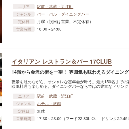
駅前・武蔵・近江町
エリア
バー・バル・ダイニングバー
ジャンル
月曜（祝日は営業。不定休有）
定休日
18:00～24:00
営業時間
イタリアン レストラン＆バー 17CLUB
14階から金沢の街を一望！ 雰囲気も味わえるダイニン
夜景を眺めながら、オシャレな忘年会が叶う。最大150名まで
欧風料理も楽しめる。ダイニングバーならではの豊富なドリンク
駅前・武蔵・近江町
エリア
ホテル・旅館
ジャンル
無休
定休日
17:30～23:00（フード22:30L.O.、 ドリンク22:45
営業時間