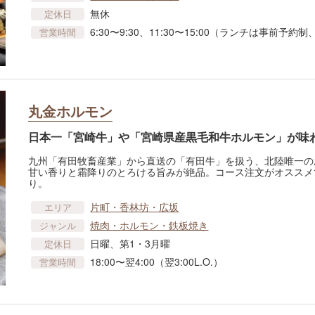
無休
定休日
6:30〜9:30、11:30〜15:00（ランチは事前予約制、
営業時間
丸金ホルモン
日本一「宮崎牛」や「宮崎県産黒毛和牛ホルモン」が味
九州「有田牧畜産業」から直送の「有田牛」を扱う、北陸唯一の
甘い香りと霜降りのとろける旨みが絶品。コース注文がオススメで
り。
片町・香林坊・広坂
エリア
焼肉・ホルモン・鉄板焼き
ジャンル
日曜、第1・3月曜
定休日
18:00〜翌4:00（翌3:00L.O.）
営業時間