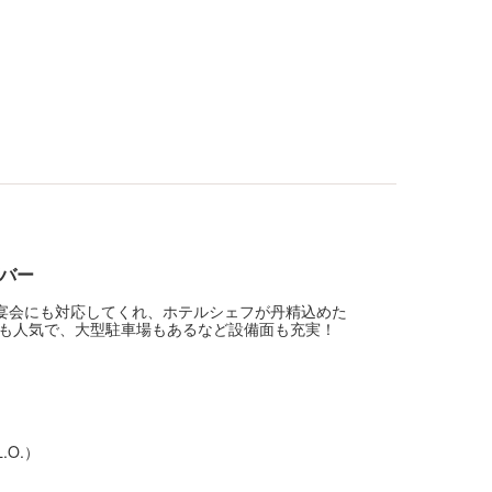
グバー
の宴会にも対応してくれ、ホテルシェフが丹精込めた
も人気で、大型駐車場もあるなど設備面も充実！
L.O.）