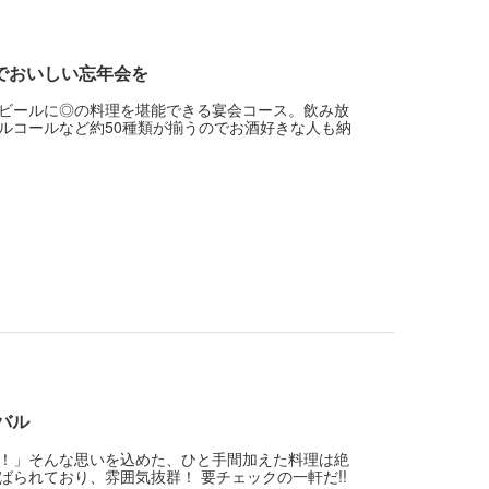
でおいしい忘年会を
ビールに◎の料理を堪能できる宴会コース。飲み放
ルコールなど約50種類が揃うのでお酒好きな人も納
バル
！」そんな思いを込めた、ひと手間加えた料理は絶
られており、雰囲気抜群！ 要チェックの一軒だ!!