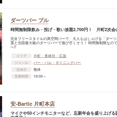
ダーツバー ブル
時間無制限飲み・投げ・歌い放題2,700円！ 片町2次
完全フリースタイルの異空間バーで、大人もはしゃげる「ダーツ
置と北陸最大級のダーツバーで遊び尽くそう！ 時間無制限なの
へ!!
片町・香林坊・広坂
エリア
バー・バル・ダイニングバー
ジャンル
無休
定休日
19:00～
営業時間
安-Bartic 片町本店
マイクや50インチモニターなど、忘新年会を盛り上げる