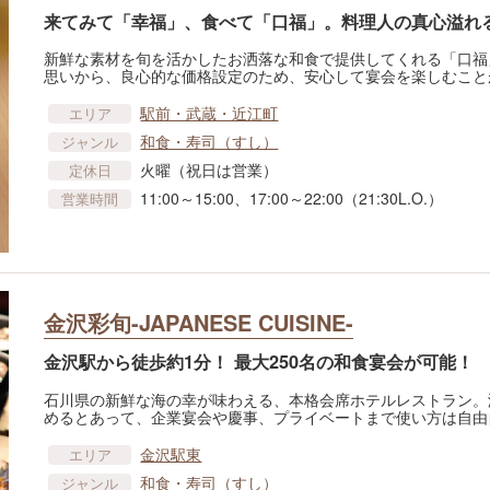
来てみて「幸福」、食べて「口福」。料理人の真心溢れ
新鮮な素材を旬を活かしたお洒落な和食で提供してくれる「口福
思いから、良心的な価格設定のため、安心して宴会を楽しむこと
駅前・武蔵・近江町
エリア
和食・寿司（すし）
ジャンル
火曜（祝日は営業）
定休日
11:00～15:00、17:00～22:00（21:30L.O.）
営業時間
金沢彩旬-JAPANESE CUISINE-
金沢駅から徒歩約1分！ 最大250名の和食宴会が可能！
石川県の新鮮な海の幸が味わえる、本格会席ホテルレストラン。
めるとあって、企業宴会や慶事、プライベートまで使い方は自由
金沢駅東
エリア
和食・寿司（すし）
ジャンル