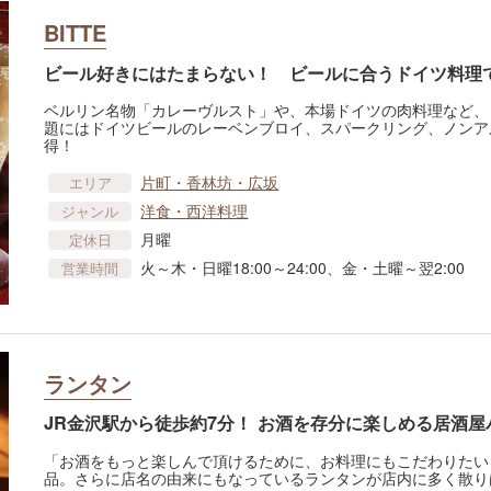
BITTE
ビール好きにはたまらない！ ビールに合うドイツ料理
ベルリン名物「カレーヴルスト」や、本場ドイツの肉料理など、
題にはドイツビールのレーベンブロイ、スパークリング、ノンア
得！
片町・香林坊・広坂
エリア
洋食・西洋料理
ジャンル
月曜
定休日
火～木・日曜18:00～24:00、金・土曜～翌2:00
営業時間
ランタン
JR金沢駅から徒歩約7分！ お酒を存分に楽しめる居酒屋
「お酒をもっと楽しんで頂けるために、お料理にもこだわりたい
品。さらに店名の由来にもなっているランタンが店内に多く散りば