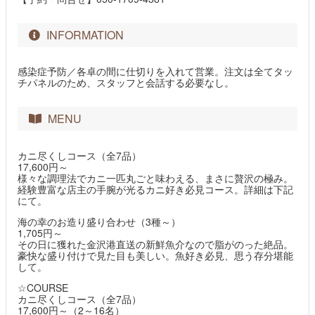
INFORMATION
感染症予防／各卓の間に仕切りを入れて営業。注文は全てタッ
チパネルのため、スタッフと会話する必要なし。
MENU
カニ尽くしコース（全7品）
17,600円～
様々な調理法でカニ一匹丸ごと味わえる、まさに贅沢の極み。
経験豊富な店主の手腕が光るカニ好き必見コース。詳細は下記
にて。
海の幸のお造り盛り合わせ（3種～）
1,705円～
その日に獲れた金沢港直送の新鮮魚介なので脂がのった絶品。
豪快な盛り付けで見た目も美しい。魚好き必見、思う存分堪能
して。
☆COURSE
カニ尽くしコース（全7品）
17,600円～（2～16名）