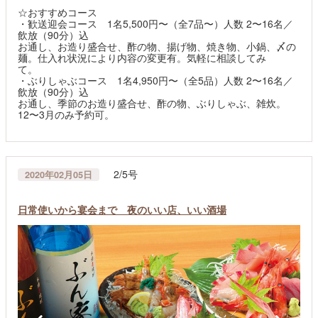
☆おすすめコース
・歓送迎会コース 1名5,500円〜（全7品〜）人数 2〜16名／
飲放（90分）込
お通し、お造り盛合せ、酢の物、揚げ物、焼き物、小鍋、〆の
麺。仕入れ状況により内容の変更有。気軽に相談してみ
て。
・ぶりしゃぶコース 1名4,950円〜（全5品）人数 2〜16名／
飲放（90分）込
お通し、季節のお造り盛合せ、酢の物、ぶりしゃぶ、雑炊。
12〜3月のみ予約可。
2/5号
2020年02月05日
日常使いから宴会まで 夜のいい店、いい酒場