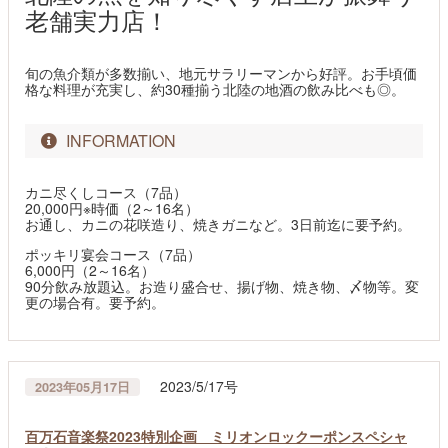
老舗実力店！
旬の魚介類が多数揃い、地元サラリーマンから好評。お手頃価
格な料理が充実し、約30種揃う北陸の地酒の飲み比べも◎。
INFORMATION
カニ尽くしコース（7品）
20,000円※時価（2～16名）
お通し、カニの花咲造り、焼きガニなど。3日前迄に要予約。
ポッキリ宴会コース（7品）
6,000円（2～16名）
90分飲み放題込。お造り盛合せ、揚げ物、焼き物、〆物等。変
更の場合有。要予約。
2023/5/17号
2023年05月17日
百万石音楽祭2023特別企画 ミリオンロックーポンスペシャ