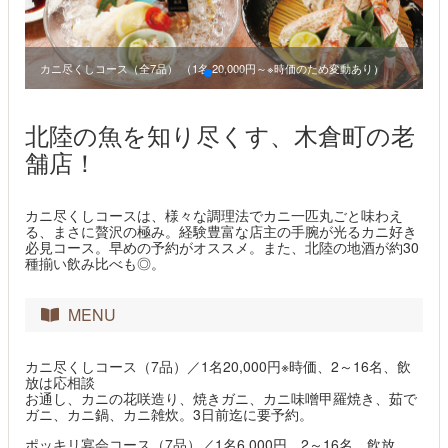
お
カニ尽くしコース（全7品） （1名 20,000円～※時価のため変動あり）
北陸の魚を知り尽くす、木倉町の老
舗店！
カニ尽くしコースは、様々な調理法でカニ一匹丸ごと味わえ
る、まさに贅沢の極み。経験豊富な店主の手腕が光るカニ好き
必見コース。早めの予約がオススメ。また、北陸の地酒が約30
種揃い飲み比べも◎。
MENU
カニ尽くしコース（7品）／1名20,000円※時価、2～16名、飲
放は応相談
お通し、カニの花咲造り、焼きガニ、カニ味噌甲羅焼き、茹で
ガニ、カニ鍋、カニ雑炊。3日前迄に要予約。
ポッキリ宴会コース（7品）／1名6,000円、2～16名、飲放