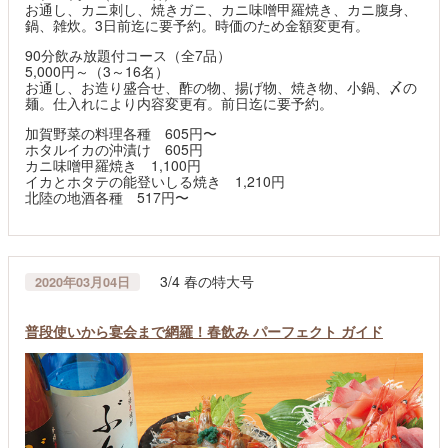
お通し、カニ刺し、焼きガニ、カニ味噌甲羅焼き、カニ腹身、
鍋、雑炊。3日前迄に要予約。時価のため金額変更有。
90分飲み放題付コース（全7品）
5,000円～（3～16名）
お通し、お造り盛合せ、酢の物、揚げ物、焼き物、小鍋、〆の
麺。仕入れにより内容変更有。前日迄に要予約。
加賀野菜の料理各種 605円〜
ホタルイカの沖漬け 605円
カニ味噌甲羅焼き 1,100円
イカとホタテの能登いしる焼き 1,210円
北陸の地酒各種 517円〜
3/4 春の特大号
2020年03月04日
普段使いから宴会まで網羅！春飲み パーフェクト ガイド