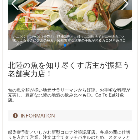
カニ尽くしコース（全7品） 17,600円～。様々な調理法でカニ一匹丸ごと
味わえるまさに贅沢の極み。経験豊富な店主の手腕が光るカニ好き必見コ
ース。
北陸の魚を知り尽くす店主が振舞う
老舗実力店！
旬の魚介類が揃い地元サラリーマンから好評。お手頃な料理が
充実し、豊富な北陸の地酒の飲み比べも◎。Go To Eat対象
店。
INFORMATION
感染症予防／いしかわ新型コロナ対策認証店。各卓の間に仕切
りを入れて営業。注文は全てタッチパネルのため、スタッフと