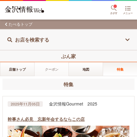
さがす
メニュー
たべるトップ
お店を検索する
ぶん家
店舗トップ
クーポン
地図
特集
特集
金沢情報Gourmet 2025
2025年11月05日
幹事さん必見 忘新年会するならこの店