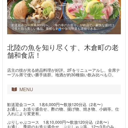
歓送迎会コース 6,000円〜。「海の幸のお造り」が絶品で、豪快な盛付け
で見た目も美しい逸品。新鮮な刺身や加賀野菜も堪能できる。
北陸の魚を知り尽くす、木倉町の老
舗和食店！
店主の技が光る絶品料理が好評。2Fをリニューアルし、全席テ
ーブル席で使い勝手抜群。地酒が約30種揃い飲み比べも◎。
MENU
歓送迎会コース 1名6,000円〜飲放120分込（2名〜）
お通し、お造り盛合せ、酢の物、揚げ物、焼き物、小鍋等。仕
入れにより変更有。
ぶりしゃぶコース 1名10,000円〜飲放120分込（2名〜）
お通し、季節のお造り盛合せ、ぶりしゃぶ等。12〜3月のみ。