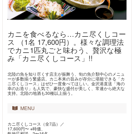
カニを食べるなら…カニ尽くしコー
ス （1名 17,600円）。様々な調理法
でカニ1匹丸ごと味わう、贅沢な極
み「カニ尽くしコース」!!
北陸の魚を知り尽くす店主が振舞う、旬の魚介類中心のメニュ
ーが多数揃う繁盛店。カニ本来の旨みが存分に堪能できる「カ
ニ尽くしコース」はぜひ一度食べてほしい。金沢港直送「海の
幸のお造り」も人気で、豪快な盛付が美しく、常連から絶大な
支持。北陸の地酒も30種以上揃う。
MENU
カニ尽くしコース（全7品）／
17,600円〜 ※時価、
飲放応相談、2〜16名