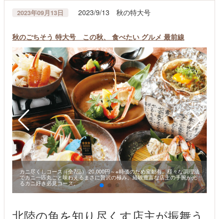
2023/9/13 秋の特大号
2023年09月13日
秋のごちそう 特大号 この秋、 食べたい グルメ 最前線
カニ尽くしコース（全7品） 20,000円～※時価のため変動有。様々な調理法
でカニ一匹丸ごと味わえるまさに贅沢の極み。経験豊富な店主の手腕が光
るカニ好き必見コース。
北陸の魚を知り尽くす店主が振舞う