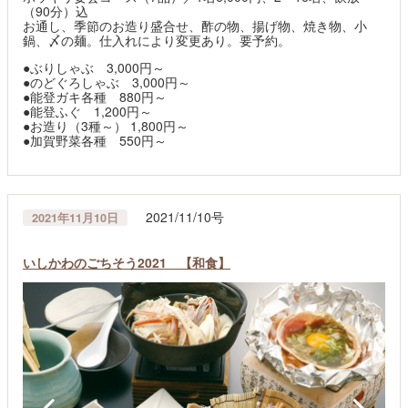
（90分）込
お通し、季節のお造り盛合せ、酢の物、揚げ物、焼き物、小
鍋、〆の麺。仕入れにより変更あり。要予約。
●ぶりしゃぶ 3,000円～
●のどぐろしゃぶ 3,000円～
●能登ガキ各種 880円～
●能登ふぐ 1,200円～
●お造り（3種～） 1,800円～
●加賀野菜各種 550円～
2021/11/10号
2021年11月10日
いしかわのごちそう2021 【和食】