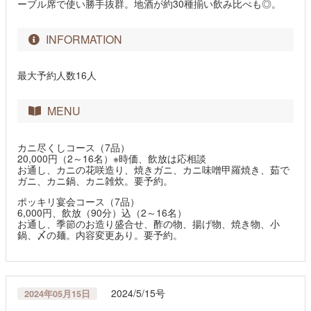
ーブル席で使い勝手抜群。地酒が約30種揃い飲み比べも◎。
INFORMATION
最大予約人数16人
MENU
カニ尽くしコース（7品）
20,000円（2～16名）※時価、飲放は応相談
お通し、カニの花咲造り、焼きガニ、カニ味噌甲羅焼き、茹で
ガニ、カニ鍋、カニ雑炊。要予約。
ポッキリ宴会コース（7品）
6,000円、飲放（90分）込（2～16名）
お通し、季節のお造り盛合せ、酢の物、揚げ物、焼き物、小
鍋、〆の麺。内容変更あり。要予約。
2024/5/15号
2024年05月15日