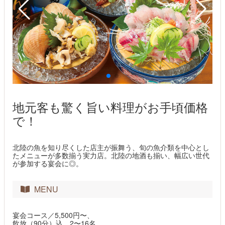
地元客も驚く旨い料理がお手頃価格
で！
北陸の魚を知り尽くした店主が振舞う、旬の魚介類を中心とし
たメニューが多数揃う実力店。北陸の地酒も揃い、幅広い世代
が参加する宴会に◎。
MENU
宴会コース／5,500円〜、
飲放（90分）込、2〜16名