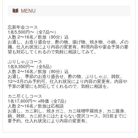
MENU
忘新年会コース
1名5,500円〜（全7品〜）
人数 2〜16名／飲放（90分）込
お通し、お造り盛合せ、酢の物、揚げ物、焼き物、小鍋、〆の
麺。仕入れ状況により内容の変更有。料理内容や宴会予算の要
望も対応してくれるので気軽に相談してみて。
ぶりしゃぶコース
1名9,350円〜（全5品）
人数 2〜16名／飲放（90分）込
お通し、季節のお造り盛合せ、酢の物、ぶりしゃぶ、雑炊。
12〜3月のみ予約可。仕入れ状況により内容の変更有。内容や
予算の要望にも対応してくれるので、気軽に相談を。
カニ尽くしコース
1名17,600円〜 ※時価（全7品）
人数 2〜16名／飲放は応相談
お通し、カニ刺し、焼きガニ、カニ味噌甲羅焼き、カニ腹身、
鍋、雑炊。カニ好きにはたまらない贅沢コース。3日前までに
要予約。仕入れ状況により内容の変更有。