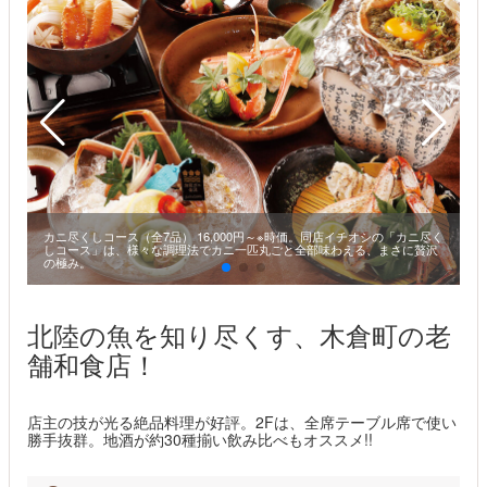
カニ尽くしコース（全7品） 16,000円～※時価。同店イチオシの「カニ尽く
しコース」は、様々な調理法でカニ一匹丸ごと全部味わえる、まさに贅沢
の極み。
北陸の魚を知り尽くす、木倉町の老
舗和食店！
店主の技が光る絶品料理が好評。2Fは、全席テーブル席で使い
勝手抜群。地酒が約30種揃い飲み比べもオススメ!!