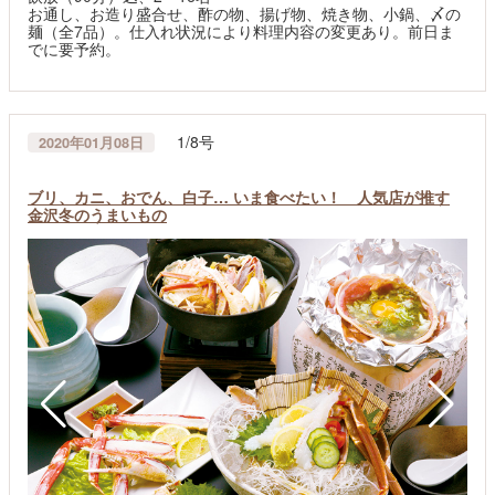
お通し、お造り盛合せ、酢の物、揚げ物、焼き物、小鍋、〆の
麺（全7品）。仕入れ状況により料理内容の変更あり。前日ま
でに要予約。
1/8号
2020年01月08日
ブリ、カニ、おでん、白子… いま食べたい！ 人気店が推す
金沢冬のうまいもの