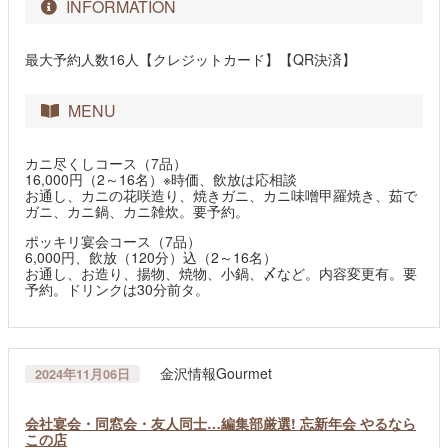
INFORMATION
最大予約人数16人【クレジットカード】【QR決済】
MENU
カニ尽くしコース（7品）
16,000円（2～16名）※時価、飲放は応相談
お通し、カニの花咲造り、焼きガニ、カニ味噌甲羅焼き、茹で
ガニ、カニ鍋、カニ雑炊。要予約。
ポッキリ宴会コース（7品）
6,000円、飲放（120分）込（2～16名）
お通し、お造り、揚物、焼物、小鍋、〆など。内容変更有。要
予約。ドリンクは30分前タ。
金沢情報Gourmet
2024年11月06日
会社宴会・同窓会・友人同士…編集部厳選! 忘新年会 やるなら
この店