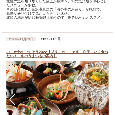
北陸の魚を知り尽くした店主が振舞う、旬の魚介類を中心とし
たメニューが多数。
その日に獲れた金沢港直送の「海の幸のお造り」が絶品で、
豪快な盛り付けで見た目も美しい逸品。
北陸の地酒が約30種類以上揃うので、飲み比べもオススメ。
2022/11/9号
2022年11月09日
いしかわのごちそう2022【ブリ、カニ、カキ、白子…いま食べ
たい！ 冬のうまいもの案内】