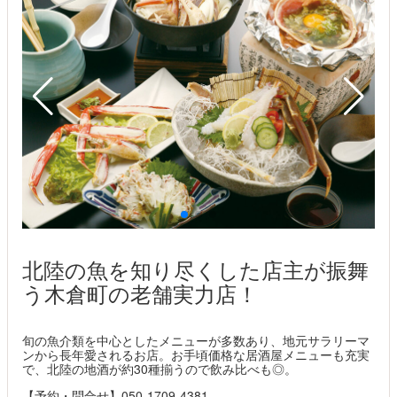
北陸の魚を知り尽くした店主が振舞
う木倉町の老舗実力店！
旬の魚介類を中心としたメニューが多数あり、地元サラリーマ
ンから長年愛されるお店。お手頃価格な居酒屋メニューも充実
で、北陸の地酒が約30種揃うので飲み比べも◎。
【予約・問合せ】050-1709-4381