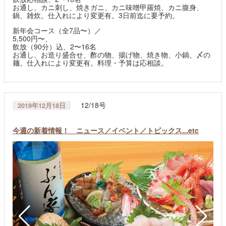
お通し、カニ刺し、焼きガニ、カニ味噌甲羅焼、カニ腹身、
鍋、雑炊。仕入れにより変更有。3日前迄に要予約。
新年会コース（全7品〜）／
5,500円〜、
飲放（90分）込、2〜16名
お通し、お造り盛合せ、酢の物、揚げ物、焼き物、小鍋、〆の
麺。仕入れにより変更有。料理・予算は応相談。
12/18号
2019年12月18日
今週の新着情報！ ニュース／イベント／トピックス...etc