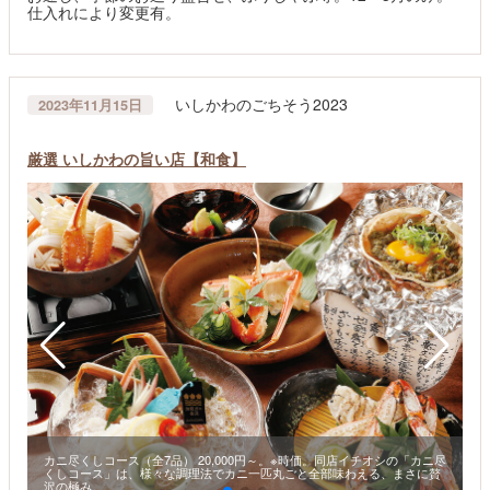
仕入れにより変更有。
いしかわのごちそう2023
2023年11月15日
厳選 いしかわの旨い店【和食】
カニ尽くしコース（全7品） 20,000円～。※時価。同店イチオシの「カニ尽
くしコース」は、様々な調理法でカニ一匹丸ごと全部味わえる、まさに贅
沢の極み。