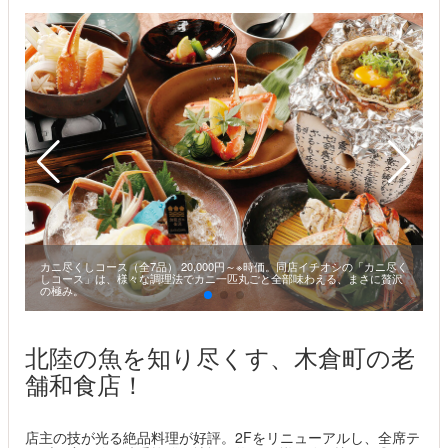
カニ尽くしコース（全7品） 20,000円～※時価。同店イチオシの「カニ尽く
しコース」は、様々な調理法でカニ一匹丸ごと全部味わえる、まさに贅沢
の極み。
北陸の魚を知り尽くす、木倉町の老
舗和食店！
店主の技が光る絶品料理が好評。2Fをリニューアルし、全席テ