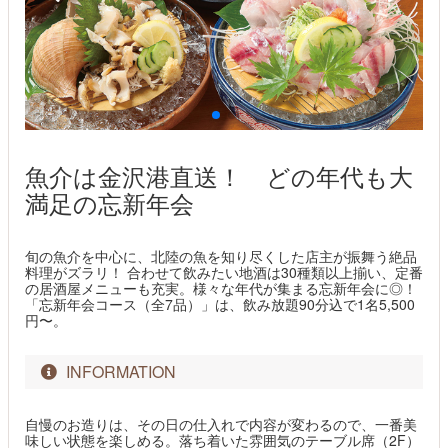
魚介は金沢港直送！ どの年代も大
満足の忘新年会
旬の魚介を中心に、北陸の魚を知り尽くした店主が振舞う絶品
料理がズラリ！ 合わせて飲みたい地酒は30種類以上揃い、定番
の居酒屋メニューも充実。様々な年代が集まる忘新年会に◎！
「忘新年会コース（全7品）」は、飲み放題90分込で1名5,500
円〜。
INFORMATION
自慢のお造りは、その日の仕入れで内容が変わるので、一番美
味しい状態を楽しめる。落ち着いた雰囲気のテーブル席（2F）