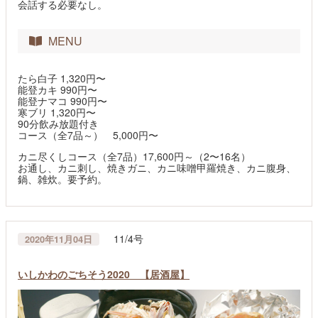
会話する必要なし。
MENU
たら白子 1,320円〜
能登カキ 990円〜
能登ナマコ 990円〜
寒ブリ 1,320円〜
90分飲み放題付き
コース（全7品～） 5,000円〜
カニ尽くしコース（全7品）17,600円～（2〜16名）
お通し、カニ刺し、焼きガニ、カニ味噌甲羅焼き、カニ腹身、
鍋、雑炊。要予約。
11/4号
2020年11月04日
いしかわのごちそう2020 【居酒屋】