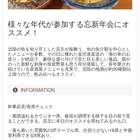
様々な年代が参加する忘新年会にオ
ススメ！
北陸の魚を知り尽くした店主が振舞う、旬の魚介類を中心とし
たメニューが多数。その日に獲れた金沢港直送の「海の幸のお
造り」が絶品で、豪快な盛り付けで見た目も美しい逸品。脂が
のった新鮮な刺身や加賀野菜も思う存分堪能して。長年愛され
続けている居酒屋メニューも充実で、北陸の地酒が約30種類以
上揃うので、飲み比べもオススメ。
INFORMATION
幹事必見!座席チェック
・風情溢れるカウンター席。板前が調理する様子を目の前で見
ることができる。店主に本日のオススメを尋ねてみるのも◎。
・落ち着いた雰囲気の2Fテーブル席。仕切りがない16席と半個
室利用できる8席あり。