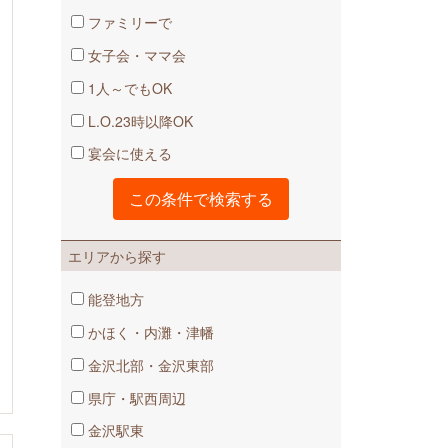
ファミリーで
女子会・ママ会
1人～でもOK
L.O.23時以降OK
宴会に使える
エリアから探す
能登地方
かほく・内灘・津幡
金沢北部・金沢東部
県庁・駅西周辺
金沢駅東