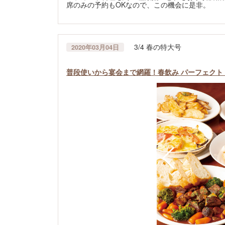
席のみの予約もOKなので、この機会に是非。
3/4 春の特大号
2020年03月04日
普段使いから宴会まで網羅！春飲み パーフェクト