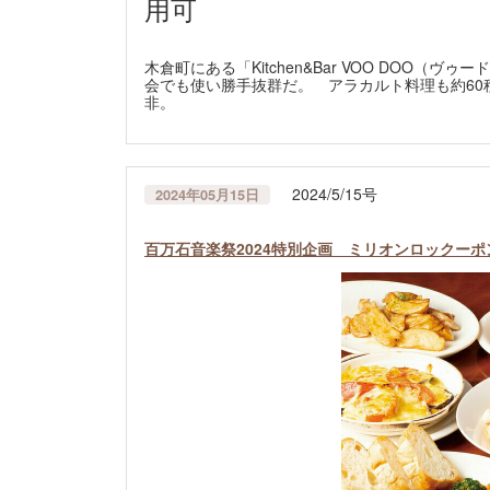
用可
木倉町にある「Kitchen&Bar VOO DOO
会でも使い勝手抜群だ。 アラカルト料理も約60
非。
2024/5/15号
2024年05月15日
百万石音楽祭2024特別企画 ミリオンロックー