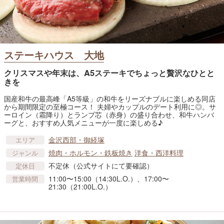
ステーキハウス 大地
クリスマスや年末は、A5ステーキでちょっと贅沢なひとと
きを
国産和牛の最高峰「A5等級」の和牛をリーズナブルに楽しめる同店
から期間限定の至極コース！ 夫婦やカップルのデート利用に◎。サ
ーロイン（霜降り）とランプ芯（赤身）の盛り合わせ、和牛ハンバ
ーグと、おすすめ人気メニューが一度に楽しめる♪
金沢西部・御経塚
エリア
焼肉・ホルモン・鉄板焼き
洋食・西洋料理
ジャンル
不定休（公式サイトにて要確認）
定休日
11:00〜15:00（14:30L.O.）、17:00〜
営業時間
21:30（21:00L.O.）