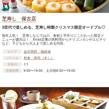
芝寿し 保古店
3世代で楽しめる、芝寿し特製クリスマス限定オードブル♡
毎年人気！ 芝寿しならではの、食材と手作りにこだわった限定メ
ニューが盛沢山！ Xmas定番の肉料理からチリコンカンやエビチリ
など、子どもから大人まで楽しめる内容。
金沢西部・御経塚
エリア
和食・寿司（すし）
ジャンル
1/1
定休日
9:00〜19:00、土日祝8:30〜19:00
営業時間