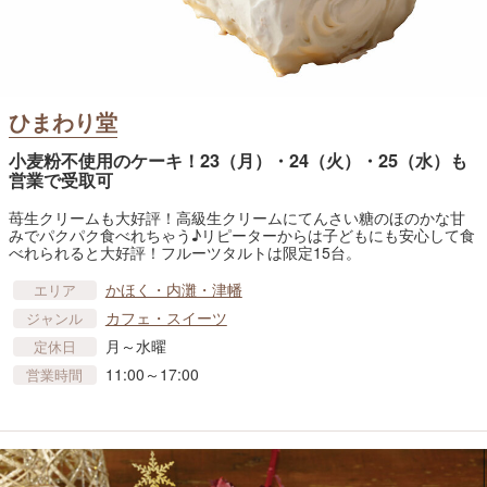
ひまわり堂
小麦粉不使用のケーキ！23（月）・24（火）・25（水）も
営業で受取可
苺生クリームも大好評！高級生クリームにてんさい糖のほのかな甘
みでパクパク食べれちゃう♪リピーターからは子どもにも安心して食
べれられると大好評！フルーツタルトは限定15台。
かほく・内灘・津幡
エリア
カフェ・スイーツ
ジャンル
月～水曜
定休日
11:00～17:00
営業時間