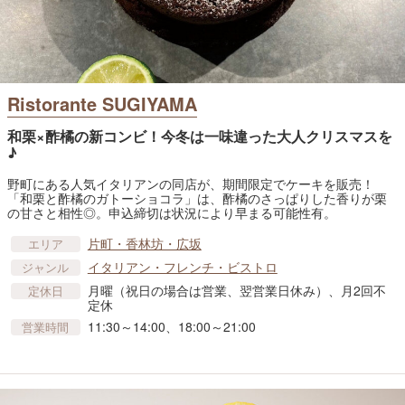
Ristorante SUGIYAMA
和栗×酢橘の新コンビ！今冬は一味違った大人クリスマスを
♪
野町にある人気イタリアンの同店が、期間限定でケーキを販売！
「和栗と酢橘のガトーショコラ」は、酢橘のさっぱりした香りが栗
の甘さと相性◎。申込締切は状況により早まる可能性有。
片町・香林坊・広坂
エリア
イタリアン・フレンチ・ビストロ
ジャンル
月曜（祝日の場合は営業、翌営業日休み）、月2回不
定休日
定休
11:30～14:00、18:00～21:00
営業時間