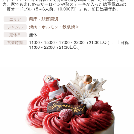
力。家でも楽しめるサーロインや贅ステーキが入った総重量2㎏の
「贅オードブル（5～6人前、10,000円）」も。前日迄要予約。
県庁・駅西周辺
エリア
焼肉・ホルモン・鉄板焼き
ジャンル
無休
定休日
11:00～15:00・17:00～22:00（21:30L.O.）、土日祝
営業時間
11:00～22:00（21:30L.O.）