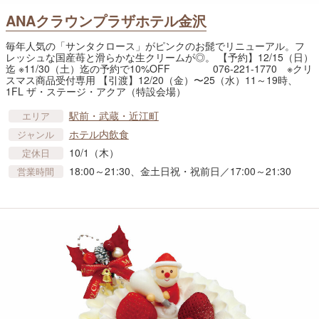
ANAクラウンプラザホテル金沢
毎年人気の「サンタクロース」がピンクのお髭でリニューアル。フ
レッシュな国産苺と滑らかな生クリームが◎。 【予約】12/15（日）
迄 ※11/30（土）迄の予約で10%OFF 076-221-1770 ※クリ
スマス商品受付専用 【引渡】12/20（金）〜25（水）11～19時、
1FL ザ・ステージ・アクア（特設会場）
駅前・武蔵・近江町
エリア
ホテル内飲食
ジャンル
10/1（木）
定休日
18:00～21:30、金土日祝・祝前日／17:00～21:30
営業時間