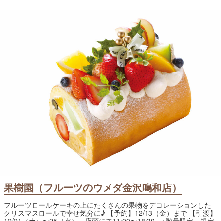
果樹園（フルーツのウメダ金沢鳴和店）
フルーツロールケーキの上にたくさんの果物をデコレーションした
クリスマスロールで幸せ気分に♪ 【予約】12/13（金）まで 【引渡】
12/21（土）〜25（水）、店頭にて11:00〜18:30 ※数量限定。規定