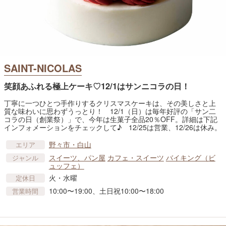
SAINT-NICOLAS
笑顔あふれる極上ケーキ♡12/1はサンニコラの日！
丁寧に一つひとつ手作りするクリスマスケーキは、その美しさと上
質な味わいに思わずうっとり！ 12/1（日）は毎年好評の「サン二
コラの日（創業祭）」で、今年は生菓子全品20％OFF。詳細は下記
インフォメーションをチェックして♪ 12/25は営業、12/26は休み。
野々市・白山
エリア
スイーツ、パン屋
カフェ・スイーツ
バイキング（ビ
ジャンル
ュッフェ）
火・水曜
定休日
10:00〜19:00、土日祝10:00〜18:00
営業時間