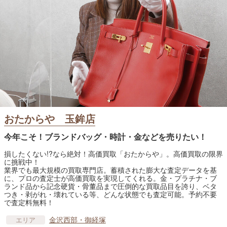
おたからや 玉鉾店
今年こそ！ブランドバッグ・時計・金などを売りたい！
損したくない!?なら絶対！高価買取「おたからや」。高価買取の限界
に挑戦中！
業界でも最大規模の買取専門店。蓄積された膨大な査定データを基
に、プロの査定士が高価買取を実現してくれる。金・プラチナ・ブ
ランド品から記念硬貨・骨董品まで圧倒的な買取品目を誇り、ベタ
つき・剥がれ・壊れている等、どんな状態でも査定可能。予約不要
で査定料無料！
金沢西部・御経塚
エリア