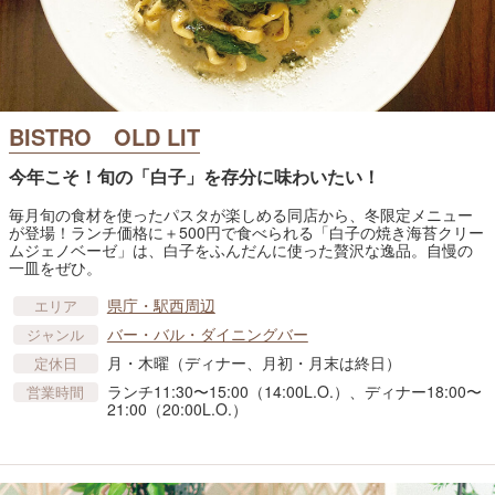
BISTRO OLD LIT
今年こそ！旬の「白子」を存分に味わいたい！
毎月旬の食材を使ったパスタが楽しめる同店から、冬限定メニュー
が登場！ランチ価格に＋500円で食べられる「白子の焼き海苔クリー
ムジェノベーゼ」は、白子をふんだんに使った贅沢な逸品。自慢の
一皿をぜひ。
県庁・駅西周辺
エリア
バー・バル・ダイニングバー
ジャンル
月・木曜（ディナー、月初・月末は終日）
定休日
ランチ11:30〜15:00（14:00L.O.）、ディナー18:00〜
営業時間
21:00（20:00L.O.）