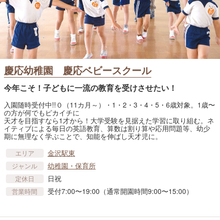
慶応幼稚園 慶応ベビースクール
今年こそ！子どもに一流の教育を受けさせたい！
入園随時受付中!!０（11カ月～）・1・2・3・4・5・6歳対象。1歳〜
の方が何でもピカイチに
天才を目指すなら1才から！大学受験を見据えた学習に取り組む。ネ
イティブによる毎日の英語教育、算数は割り算や応用問題等、幼少
期に無理なく学ぶことで、知能を伸ばし天才児に。
金沢駅東
エリア
幼稚園・​保育所
ジャンル
日祝
定休日
受付7:00〜19:00（通常開園時間9:00〜15:00）
営業時間