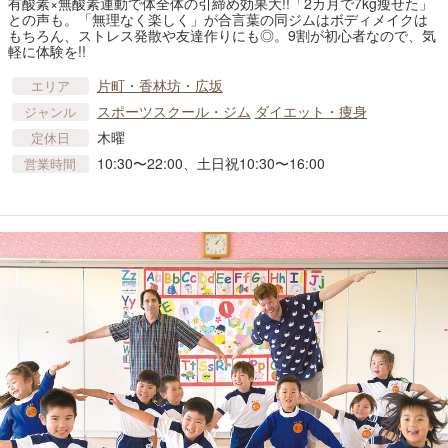
有酸素×無酸素運動で体全体の引締め効果大!!「2カ月で7kg瘦せた」
との声も。「無理なく楽しく」が合言葉の同ジムはボディメイクは
もちろん、ストレス発散や友達作りにも◎。9割が初心者なので、気
軽に体験を!!
片町・香林坊・広坂
エリア
スポーツスクール・ジム
ダイエット・痩身
ジャンル
木曜
定休日
10:30〜22:00、土日祝10:30〜16:00
営業時間