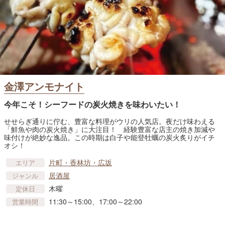
金澤アンモナイト
今年こそ！シーフードの炭火焼きを味わいたい！
せせらぎ通りに佇む、豊富な料理がウリの人気店。夜だけ味わえる
「鮮魚や肉の炭火焼き」に大注目！ 経験豊富な店主の焼き加減や
味付けが絶妙な逸品。この時期は白子や能登牡蠣の炭火炙りがイチ
オシ！
片町・香林坊・広坂
エリア
居酒屋
ジャンル
木曜
定休日
11:30～15:00、17:00～22:00
営業時間