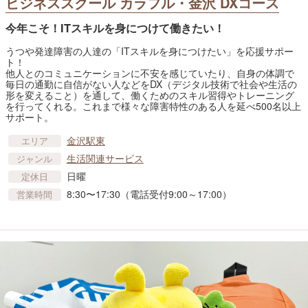
ビジネススクール カラフル・金沢 DXコース
今年こそ！ITスキルを身につけて働きたい！
うつや発達障害の人達の「ITスキルを身につけたい」を応援サポー
ト！
他人とのコミュニケーションに不安を感じていたり、自身の体調で
毎日の通勤に自信がない人などをDX（デジタル技術で社会や生活の
形を変えること）を通して、働くためのスキル習得やトレーニング
を行ってくれる。これまで様々な障害特性のある人を延べ500名以上
サポート。
金沢駅東
エリア
生活関連サービス
ジャンル
日曜
定休日
8:30〜17:30（電話受付9:00～17:00）
営業時間