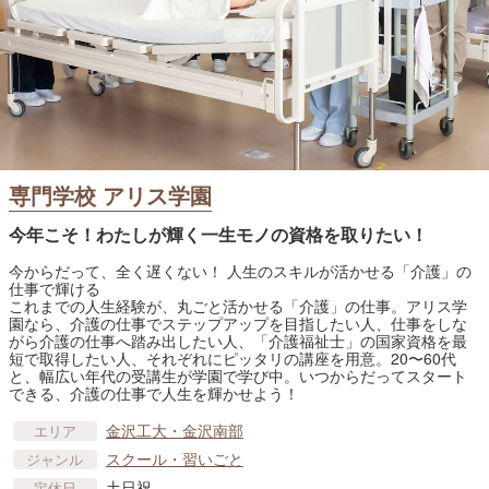
専門学校 アリス学園
今年こそ！わたしが輝く一生モノの資格を取りたい！
今からだって、全く遅くない！ 人生のスキルが活かせる「介護」の
仕事で輝ける
これまでの人生経験が、丸ごと活かせる「介護」の仕事。アリス学
園なら、介護の仕事でステップアップを目指したい人、仕事をしな
がら介護の仕事へ踏み出したい人、「介護福祉士」の国家資格を最
短で取得したい人、それぞれにピッタリの講座を用意。20〜60代
と、幅広い年代の受講生が学園で学び中。いつからだってスタート
できる、介護の仕事で人生を輝かせよう！
金沢工大・金沢南部
エリア
スクール・習いごと
ジャンル
土日祝
定休日