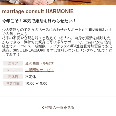
marriage consult HARMONIE
今年こそ！本気で婚活を終わらせたい！
少人数制なので各々のペースに合わせたサポートが可能♪最短2カ月
で入籍した人も!!
将来の不安や心配を悶々と抱えている人へ。自身が婚活を経験した
からできる、気持ちに親身に寄り添うサポートで、出会いから成婚
後までアドバイス！成婚数トップクラスのIBJ連続受賞加盟店で安心
感◎。365日LINE相談OK!! まずは無料カウンセリングをLINEで予約
してみて！
金沢西部・御経塚
エリア
生活関連サービス
ジャンル
不定休
定休日
10:00〜19:00
営業時間
特集の一覧を見る