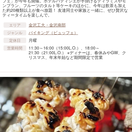
フェ」が今年も開催。ホテルパティシエが手掛けるティラミスやモ
ンブラン、フルーツのタルト等ケーキのほかに、今年は飲茶も加え
た約20種類以上が食べ放題！ 友達同士や家族と一緒に、ぜひ贅沢な
ティータイムを楽しんで。
金沢工大・金沢南部
エリア
バイキング（ビュッフェ）
ジャンル
月曜
定休日
11:30～16:00（15:00L.O.）、18:00～
営業時間
21:30（21:00L.O.） ※ディナーは、春休みやGW、ク
リスマス、年末年始など期間限定で営業