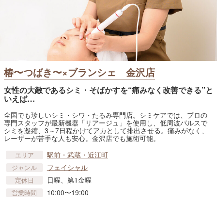
椿〜つばき〜×ブランシェ 金沢店
女性の大敵であるシミ・そばかすを“痛みなく改善できる”と
いえば…
全国でも珍しいシミ・シワ・たるみ専門店。シミケアでは、プロの
専門スタッフが最新機器「リアージュ」を使用し、低周波パルスで
シミを凝縮、3～7日程かけてアカとして排出させる。痛みがなく、
レーザーが苦手な人も安心。金沢店でも施術可能。
駅前・武蔵・近江町
エリア
フェイシャル
ジャンル
日曜、第1金曜
定休日
10:00〜19:00
営業時間