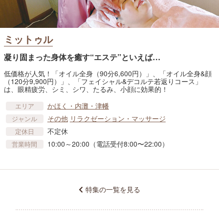
ミットゥル
凝り固まった身体を癒す“エステ”といえば…
低価格が人気！「オイル全身（90分6,600円）」、「オイル全身&顔
（120分9,900円）」、「フェイシャル&デコルテ若返りコース」
は、眼精疲労、シミ、シワ、たるみ、小顔に効果的！
かほく・内灘・津幡
エリア
その他
リラクゼーション・マッサージ
ジャンル
不定休
定休日
10:00～20:00（電話受付8:00〜22:00）
営業時間
特集の一覧を見る