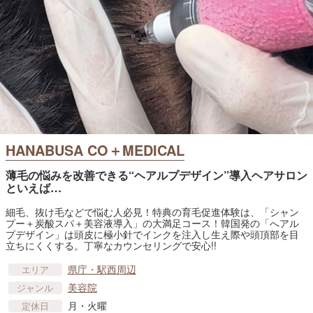
HANABUSA CO＋MEDICAL
薄毛の悩みを改善できる“ヘアルプデザイン”導入ヘアサロン
といえば…
細毛、抜け毛などで悩む人必見！特典の育毛促進体験は、「シャン
プー＋炭酸スパ＋美容液導入」の大満足コース！韓国発の「へアル
プデザイン」は頭皮に極小針でインクを注入し生え際や頭頂部を目
立ちにくくする。丁寧なカウンセリングで安心!!
県庁・駅西周辺
エリア
美容院
ジャンル
月・火曜
定休日