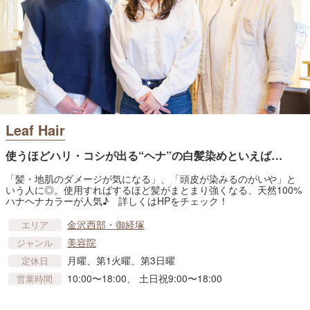
Leaf Hair
使うほどハリ・コシが出る“ヘナ”の白髪染めといえば…
「髪・地肌のダメージが気になる」、「頭皮が染みるのがいや」と
いう人に◎。使用すればするほど髪がまとまり強くなる、天然100%
ハナヘナカラーが人気♪ 詳しくはHPをチェック！
金沢西部・御経塚
エリア
美容院
ジャンル
月曜、第1火曜、第3日曜
定休日
10:00〜18:00、 土日祝9:00〜18:00
営業時間