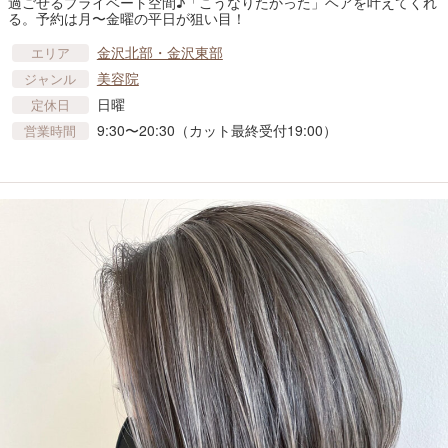
過ごせるプライベート空間♪「こうなりたかった」ヘアを叶えてくれ
る。予約は月〜金曜の平日が狙い目！
金沢北部・金沢東部
エリア
美容院
ジャンル
日曜
定休日
9:30〜20:30（カット最終受付19:00）
営業時間