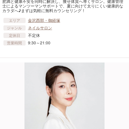
肥満と健康不安を同時に解決し、痩せ体質へ導くサロン。健康管理
士によるマンツーマンサポートで、夏に向けて太りにくい健康的な
カラダへ♪まずは気軽に無料カウンセリング！
金沢西部・御経塚
エリア
ネイルサロン
ジャンル
不定休
定休日
9:30～21:00
営業時間