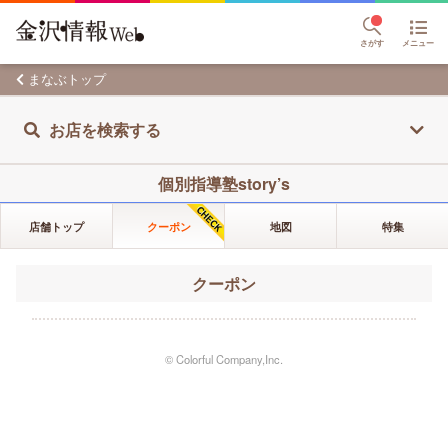
さがす
メニュー
まなぶトップ
お店を検索する
個別指導塾story’s
店舗トップ
クーポン
地図
特集
クーポン
© Colorful Company,Inc.