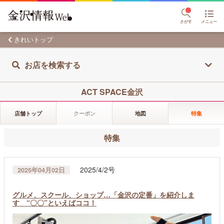
さがす
メニュー
きれいトップ
お店を検索する
ACT SPACE金沢
店舗トップ
クーポン
地図
特集
特集
2025/4/2号
2025年04月02日
グルメ、スクール、ショップ…「金沢の定番」を紹介しま
す “〇〇”といえばココ！