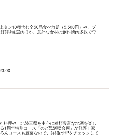
ン10種含む全50品食べ放題（5,500円）や、ブ
が大好評♪厳選肉ほか、意外な食材の創作焼肉多数でワ
3:00
た料理や、北陸三県を中心に種類豊富な地酒を楽し
きる1周年特別コース「のど黒満喫会席」が好評！家
ろんコースも豊富なので、詳細はHPをチェックして