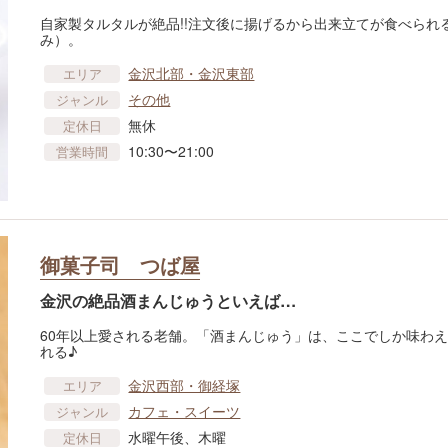
自家製タルタルが絶品!!注文後に揚げるから出来立てが食べられ
み）。
金沢北部・金沢東部
エリア
その他
ジャンル
無休
定休日
10:30〜21:00
営業時間
御菓子司 つば屋
金沢の絶品酒まんじゅうといえば…
60年以上愛される老舗。「酒まんじゅう」は、ここでしか味わ
れる♪
金沢西部・御経塚
エリア
カフェ・スイーツ
ジャンル
水曜午後、木曜
定休日