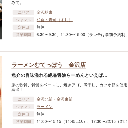
みて。
金沢駅東
エリア
和食・寿司（すし）
ジャンル
無休
定休日
6:30〜9:30、11:30〜15:00（ランチは事前予約制、
営業時間
ラーメンむてっぽう 金沢店
魚介の旨味溢れる絶品醤油らーめんといえば…
豚の軟骨、骨髄をベースに、焼きアゴ、煮干し、カツオ節を使用
続出!!
金沢北部・金沢東部
エリア
ラーメン
ジャンル
無休
定休日
11:00〜15:15（14:45L.O.）、17:30〜22:15（21:4
営業時間