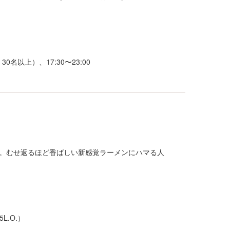
30名以上）、17:30〜23:00
。むせ返るほど香ばしい新感覚ラーメンにハマる人
5L.O.）