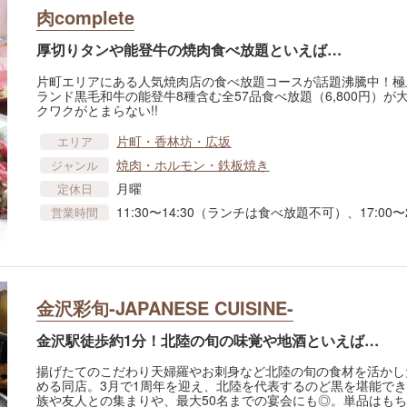
肉complete
厚切りタンや能登牛の焼肉食べ放題といえば…
片町エリアにある人気焼肉店の食べ放題コースが話題沸騰中！極上タ
ランド黒毛和牛の能登牛8種含む全57品食べ放題（6,800円）
クワクがとまらない!!
片町・香林坊・広坂
エリア
焼肉・ホルモン・鉄板焼き
ジャンル
月曜
定休日
11:30〜14:30（ランチは食べ放題不可）、17:00〜2
営業時間
金沢彩旬-JAPANESE CUISINE-
金沢駅徒歩約1分！北陸の旬の味覚や地酒といえば…
揚げたてのこだわり天婦羅やお刺身など北陸の旬の食材を活かし
める同店。3月で1周年を迎え、北陸を代表するのど黒を堪能で
族や友人との集まりや、最大50名までの宴会にも◎。単品はもち