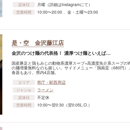
月曜（詳細はInstagramにて）
定休日
10:00〜20:00 、金・土曜〜23:00
営業時間
是・空 金沢藤江店
金沢のつけ麺の代表格！ 濃厚つけ麺といえば…
国産豚足と鶏もみじの動物系濃厚スープ×高濃度魚介系スープの
の麺増量無料なのも嬉しい。サイドメニュー「鶏南蛮（680円）
食器もあり。県内4店舗。
県庁・駅西周辺
エリア
ラーメン
ジャンル
不定休
定休日
10:00〜翌0:30（翌0:05L.O.）
営業時間