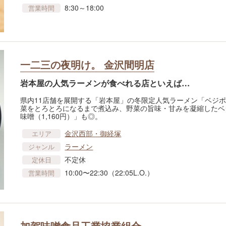
8:30～18:00
営業時間
一二三の夜明け。 金沢間明店
岩本屋の人気ラーメンが食べれる店といえば…
県内11店舗を展開する「岩本屋」の冬限定人気ラーメン「ベジ
菜をとろとろになるまで煮込み、野菜の旨味・甘みを凝縮したベジ
味噌（1,160円）」も◎。
金沢西部・御経塚
エリア
ラーメン
ジャンル
不定休
定休日
10:00〜22:30（22:05L.O.）
営業時間
加賀味噌食品工業協業組合