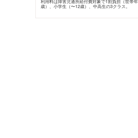
利用料は障害児通所給付費対象で1割負担（世帯年収に
歳）、小学生（〜12歳）、中高生の3クラス。