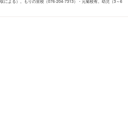
よる）。もりの里校（076-204-7313）・元菊校有。幼児（3～6