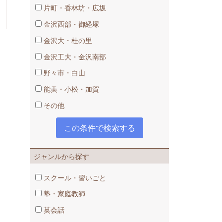
片町・香林坊・広坂
金沢西部・御経塚
金沢大・杜の里
金沢工大・金沢南部
野々市・白山
能美・小松・加賀
その他
ジャンルから探す
スクール・習いごと
塾・家庭教師
英会話