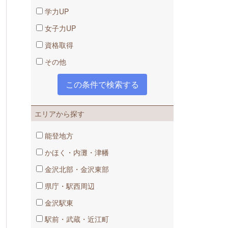
学力UP
女子力UP
資格取得
その他
！
エリアから探す
能登地方
かほく・内灘・津幡
金沢北部・金沢東部
県庁・駅西周辺
金沢駅東
駅前・武蔵・近江町