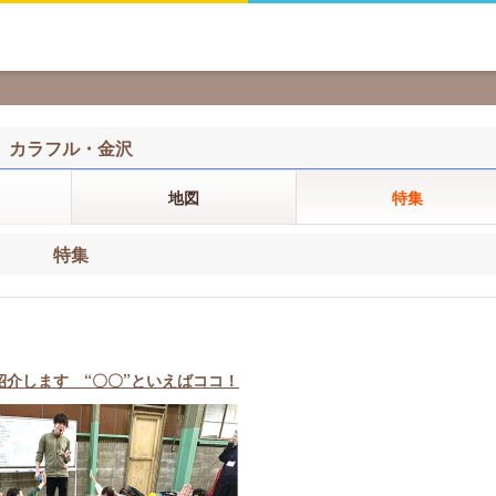
カラフル・金沢
地図
特集
特集
介します “〇〇”といえばココ！