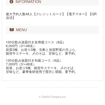
INFORMATION
最大予約人数48人【クレジットカード】【電子マネー】【QR
決済】
MENU
100分飲み放題付き友禅蔵コース（8品）
6,000円（3〜48名）
前菜3種、お造り3種、生麩と加賀野菜の天ぷら、
能登牛ステーキ、〆のそば、甘味など。要予約。
120分飲み放題付き旬蔵コース（9品）
7,000円（3〜48名）
前菜、お造り5種、能登牛ステーキ、〆のそば、
甘味など。豪華食材使用で贅沢に堪能。要予約。
© Colorful Company,Inc.