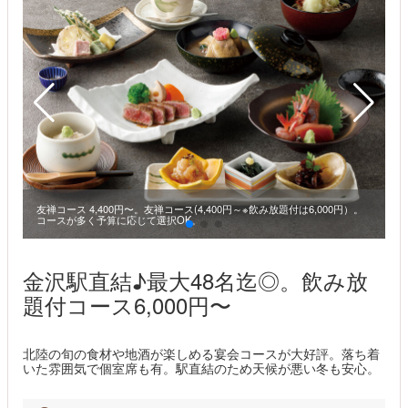
友禅コース 4,400円〜。友禅コース(4,400円～※飲み放題付は6,000円）。
コースが多く予算に応じて選択OK。
金沢駅直結♪最大48名迄◎。飲み放
題付コース6,000円〜
北陸の旬の食材や地酒が楽しめる宴会コースが大好評。落ち着
いた雰囲気で個室席も有。駅直結のため天候が悪い冬も安心。