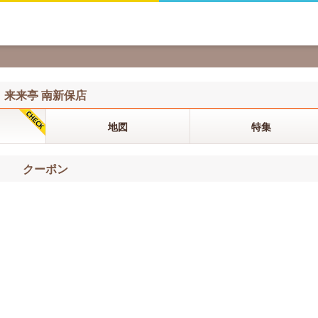
来来亭 南新保店
地図
特集
クーポン