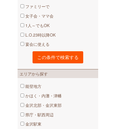
ファミリーで
女子会・ママ会
1人～でもOK
L.O.23時以降OK
宴会に使える
エリアから探す
能登地方
かほく・内灘・津幡
金沢北部・金沢東部
県庁・駅西周辺
金沢駅東