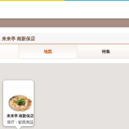
来来亭 南新保店
地図
特集
来来亭 南新保店
県庁・駅西周辺