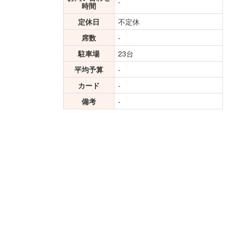
-
時間
定休日
不定休
席数
-
駐車場
23台
平均予算
-
カード
-
備考
-