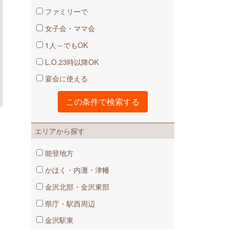
ファミリーで
女子会・ママ会
1人～でもOK
L.O.23時以降OK
宴会に使える
エリアから探す
能登地方
かほく・内灘・津幡
金沢北部・金沢東部
県庁・駅西周辺
金沢駅東