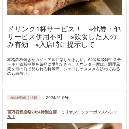
ドリンク1杯サービス！ ※他券・他
サービス併用不可 ※飲食した人の
み有効 ※入店時に提示して
本格鉄板焼きがカジュアルに楽しめるお店。A5等級飛騨牛ステ
ーキと鉄板中華を気軽に堪能できる。カウンター席は、調理風
景を目の前で見られる特等席。シェフにオススメを訪ねてみる
のも面白い。
2024/5/15号
2024年05月15日
百万石音楽祭2024特別企画 ミリオンロックーポンスペシャ
ル！