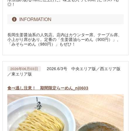
◎！
INFORMATION
長岡生姜醤油系の人気店。店内はカウンター席、テーブル席、
小上がり席があり。定番の「生姜醤油らーめん（900円）」、
「みそらーめん（980円）」もぜひ！
2026.6/3号 中央エリア版／西エリア版
2026年06月03日
／東エリア版
食べ逃し注意！ 期間限定らーめん_nj0603