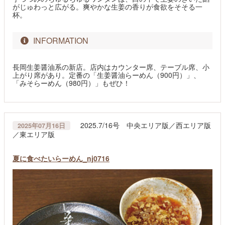
がじゅわっと広がる。爽やかな生姜の香りが食欲をそそる一
杯。
INFORMATION
長岡生姜醤油系の新店。店内はカウンター席、テーブル席、小
上がり席があり。定番の「生姜醤油らーめん（900円）」、
「みそらーめん（980円）」もぜひ！
2025.7/16号 中央エリア版／西エリア版
2025年07月16日
／東エリア版
夏に食べたいらーめん_nj0716