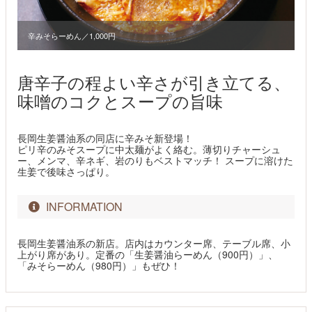
辛みそらーめん／1,000円
唐辛子の程よい辛さが引き立てる、
味噌のコクとスープの旨味
長岡生姜醤油系の同店に辛みそ新登場！
ピリ辛のみそスープに中太麺がよく絡む。薄切りチャーシュ
ー、メンマ、辛ネギ、岩のりもベストマッチ！ スープに溶けた
生姜で後味さっぱり。
INFORMATION
長岡生姜醤油系の新店。店内はカウンター席、テーブル席、小
上がり席があり。定番の「生姜醤油らーめん（900円）」、
「みそらーめん（980円）」もぜひ！