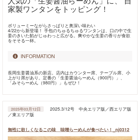
人気の「生姜醤油らーめん」に、 自
家製ワンタンをトッピング！
ボリューミーながらさっぱりと奥深い味わい
4/22から新登場！ 手包のちゅるちゅるワンタンは、口の中で生
姜のきいた餡がじゅわっと広がる。爽やかな生姜の香りが食欲
をそそる一杯。
INFORMATION
長岡生姜醤油系の新店。店内はカウンター席、テーブル席、小
上がり席があり。定番の「生姜醤油らーめん（900円）」、
「みそらーめん（980円）」もぜひ！
2025.3/12号 中央エリア版／西エリア版
2025年03月12日
／東エリア版
無性に欲しくなるこの味 味噌らーめんが食べたい！_nj0312