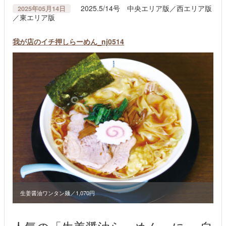
2025.5/14号 中央エリア版／西エリア版
2025年05月14日
／東エリア版
我が店のイチ押しらーめん_nj0514
生姜醤油ワンタン麺／1,070円