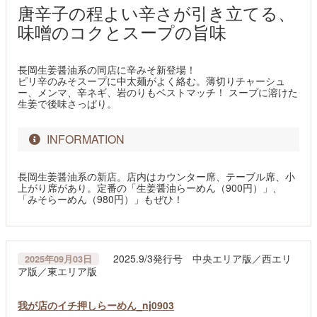
唐辛子の程よい辛さが引き立てる、
味噌のコクとスープの旨味
長岡生姜醤油系の同店に辛みそ新登場！
ピリ辛のみそスープに中太麺がよく絡む。薄切りチャーシュ
ー、メンマ、辛ネギ、岩のりもベストマッチ！ スープに溶けた
生姜で後味さっぱり。
INFORMATION
長岡生姜醤油系の新店。店内はカウンター席、テーブル席、小
上がり席があり。定番の「生姜醤油らーめん（900円）」、
「みそらーめん（980円）」もぜひ！
2025.9/3発行号 中央エリア版／西エリ
2025年09月03日
ア版／東エリア版
我が店のイチ押しらーめん_nj0903