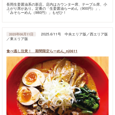
長岡生姜醤油系の新店。店内はカウンター席、テーブル席、小
上がり席があり。定番の「生姜醤油らーめん（900円）」、
「みそらーめん（980円）」もぜひ！
2025.6/11号 中央エリア版／西エリア版
2025年06月11日
／東エリア版
食べ逃し注意！ 期間限定らーめん_nj0611