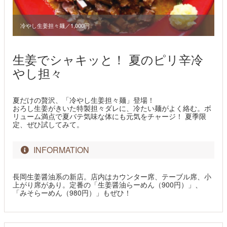
冷やし生姜担々麺／1,000円
生姜でシャキッと！ 夏のピリ辛冷
やし担々
夏だけの贅沢、「冷やし生姜担々麺」登場！
おろし生姜がきいた特製担々ダレに、冷たい麺がよく絡む。ボ
リューム満点で夏バテ気味な体にも元気をチャージ！ 夏季限
定、ぜひ試してみて。
INFORMATION
長岡生姜醤油系の新店。店内はカウンター席、テーブル席、小
上がり席があり。定番の「生姜醤油らーめん（900円）」、
「みそらーめん（980円）」もぜひ！