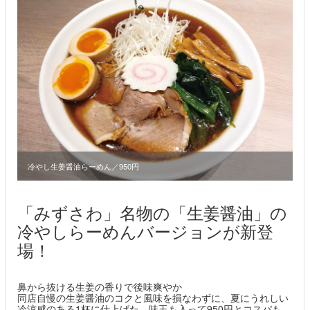
冷やし生姜醤油らーめん／950円
「みずさわ」名物の「生姜醤油」の
冷やしらーめんバージョンが新登
場！
鼻から抜ける生姜の香りで後味爽やか
同店自慢の生姜醤油のコクと風味を損なわずに、夏にうれしい
冷涼感のある1杯に仕上げた。味玉も入って950円とコスパも