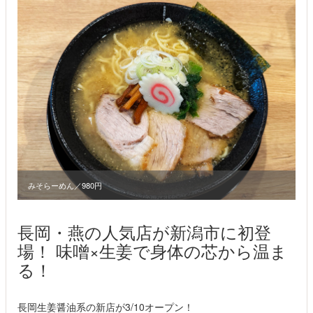
みそらーめん／980円
長岡・燕の人気店が新潟市に初登
場！ 味噌×生姜で身体の芯から温ま
る！
長岡生姜醤油系の新店が3/10オープン！