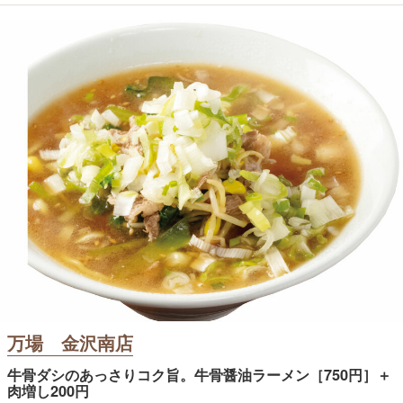
万場 金沢南店
牛骨ダシのあっさりコク旨。牛骨醤油ラーメン［750円］＋
肉増し200円