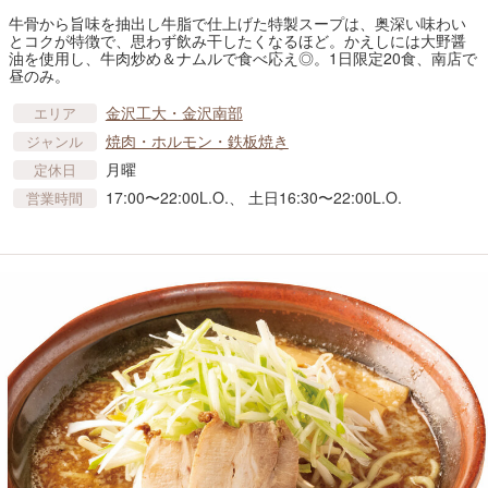
牛骨から旨味を抽出し牛脂で仕上げた特製スープは、奥深い味わい
とコクが特徴で、思わず飲み干したくなるほど。かえしには大野醤
油を使用し、牛肉炒め＆ナムルで食べ応え◎。1日限定20食、南店で
昼のみ。
金沢工大・金沢南部
エリア
焼肉・ホルモン・鉄板焼き
ジャンル
月曜
定休日
17:00〜22:00L.O.、 土日16:30〜22:00L.O.
営業時間