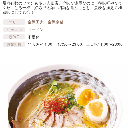
県内有数のファンも多い人気店。旨味が濃厚なのに、後味軽やかで
クセになる一杯。好みで太麺or細麺を選ぶことも。魚粉を加えて和
風味にしても◎！
金沢工大・金沢南部
エリア
ラーメン
ジャンル
不定休
定休日
11:00〜14:30、 17:30〜23:00、土日祝11:00〜23:00
営業時間