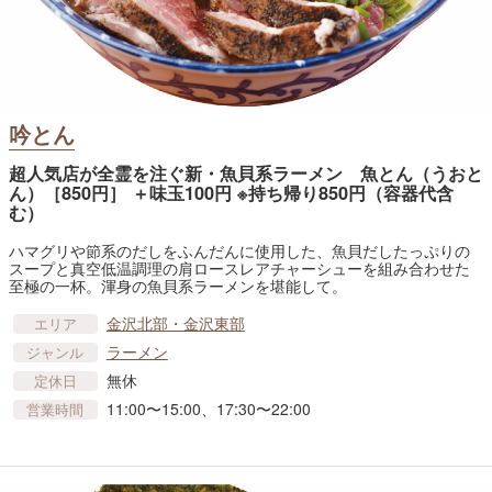
吟とん
超人気店が全霊を注ぐ新・魚貝系ラーメン 魚とん（うおと
ん）［850円］ ＋味玉100円 ※持ち帰り850円（容器代含
む）
ハマグリや節系のだしをふんだんに使用した、魚貝だしたっぷりの
スープと真空低温調理の肩ロースレアチャーシューを組み合わせた
至極の一杯。渾身の魚貝系ラーメンを堪能して。
金沢北部・金沢東部
エリア
ラーメン
ジャンル
無休
定休日
11:00〜15:00、17:30〜22:00
営業時間