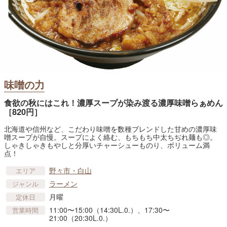
味噌の力
食欲の秋にはこれ！濃厚スープが染み渡る濃厚味噌らぁめん
［820円］
北海道や信州など、こだわり味噌を数種ブレンドした甘めの濃厚味
噌スープが自慢。スープによく絡む、もちもち中太ちぢれ麺も◎。
しゃきしゃきもやしと分厚いチャーシューものり、ボリューム満
点！
野々市・白山
エリア
ラーメン
ジャンル
月曜
定休日
11:00〜15:00（14:30L.0.）、17:30〜
営業時間
21:00（20:30L.0.）