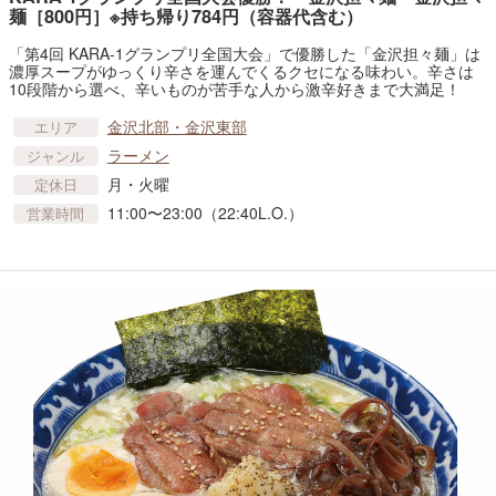
麺［800円］※持ち帰り784円（容器代含む）
「第4回 KARA-1グランプリ全国大会」で優勝した「金沢担々麺」は
濃厚スープがゆっくり辛さを運んでくるクセになる味わい。辛さは
10段階から選べ、辛いものが苦手な人から激辛好きまで大満足！
金沢北部・金沢東部
エリア
ラーメン
ジャンル
月・火曜
定休日
11:00〜23:00（22:40L.O.）
営業時間