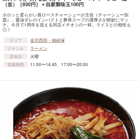
（並）［930円］＋自家製味玉100円
ホロッと柔らかい肩ロースチャーシューが主役（チャーシュー別
皿）。醤油ダレのインパクトと豚骨スープの濃厚さが絶妙にマッ
チ。今月で1周年を迎える同店イチオシの一杯。ライスとの相性も
◎！
金沢西部・御経塚
エリア
ラーメン
ジャンル
火曜
定休日
11:00〜14:45、17:00〜20:00
営業時間