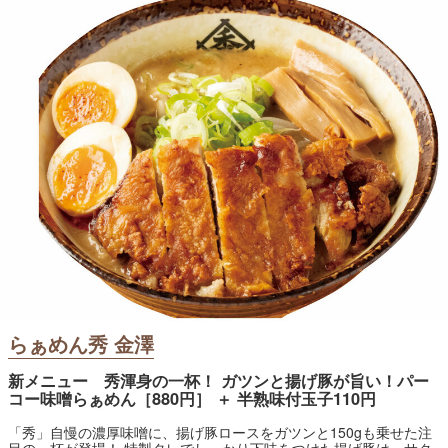
らぁめん秀 金澤
新メニュー 秀渾身の一杯！ ガツンと揚げ豚が旨い！パー
コー味噌らぁめん［880円］ ＋ 半熟味付玉子110円
「秀」自慢の濃厚味噌に、揚げ豚ロースをガツンと150gも乗せた注