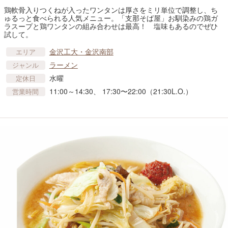
鶏軟骨入りつくねが入ったワンタンは厚さをミリ単位で調整し、ち
ゅるっと食べられる人気メニュー。「支那そば屋」お馴染みの鶏ガ
ラスープと鶏ワンタンの組み合わせは最高！ 塩味もあるのでぜひ
試して。
金沢工大・金沢南部
エリア
ラーメン
ジャンル
水曜
定休日
11:00～14:30、 17:30〜22:00（21:30L.O.）
営業時間