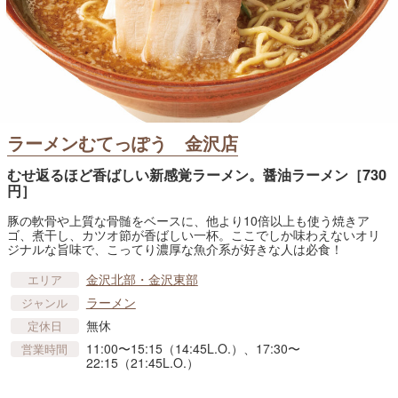
ラーメンむてっぽう 金沢店
むせ返るほど香ばしい新感覚ラーメン。醤油ラーメン［730
円］
豚の軟骨や上質な骨髄をベースに、他より10倍以上も使う焼きア
ゴ、煮干し、カツオ節が香ばしい一杯。ここでしか味わえないオリ
ジナルな旨味で、こってり濃厚な魚介系が好きな人は必食！
金沢北部・金沢東部
エリア
ラーメン
ジャンル
無休
定休日
11:00〜15:15（14:45L.O.）、17:30〜
営業時間
22:15（21:45L.O.）