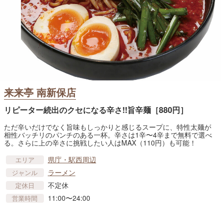
来来亭 南新保店
リピーター続出のクセになる辛さ!!旨辛麺［880円］
ただ辛いだけでなく旨味もしっかりと感じるスープに、特性太麺が
相性バッチリのパンチのある一杯。辛さは1辛〜4辛まで無料で選べ
る。さらに上の辛さに挑戦したい人はMAX（110円）も可能！
県庁・駅西周辺
エリア
ラーメン
ジャンル
不定休
定休日
11:00〜24:00
営業時間