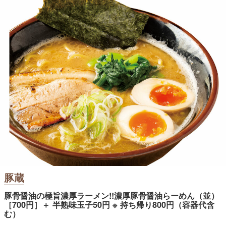
豚蔵
豚骨醤油の極旨濃厚ラーメン!!濃厚豚骨醤油らーめん（並）
［700円］＋ 半熟味玉子50円 ※ 持ち帰り800円（容器代含
む）