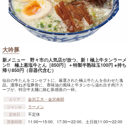
大吟豚
新メニュー 野々市の人気店が放つ、新！極上牛タンラーメ
ン!! 極上葱塩牛とん［850円］＋特製半熟味玉100円 ※持ち
帰り850円（容器代含む）
仙台の牛たんをコンセプトに、厳選された極上牛たんを合わせた逸
品。濃厚ねぎ塩豚骨に、香味油の風味と牛タンから溢れ出す肉汁ス
ープが、特注中太麺に絡む新感覚の一杯。
金沢工大・金沢南部
エリア
ラーメン
ジャンル
不定休
定休日
11:00〜15:00、17:30〜22:00、土日祝11:00〜22:00
営業時間