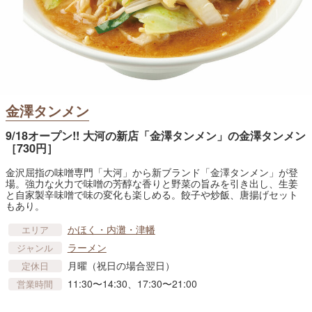
金澤タンメン
9/18オープン!! 大河の新店「金澤タンメン」の金澤タンメン
［730円］
金沢屈指の味噌専門「大河」から新ブランド「金澤タンメン」が登
場。強力な火力で味噌の芳醇な香りと野菜の旨みを引き出し、生姜
と自家製辛味噌で味の変化も楽しめる。餃子や炒飯、唐揚げセット
もあり。
かほく・内灘・津幡
エリア
ラーメン
ジャンル
月曜（祝日の場合翌日）
定休日
11:30〜14:30、17:30〜21:00
営業時間