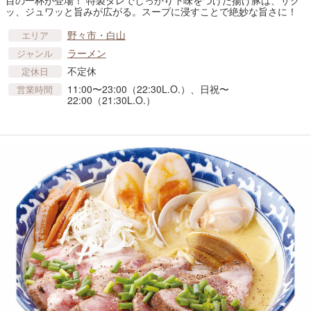
目の一杯が登場！ 特製タレでしっかり下味をつけた揚げ豚は、サク
ッ、ジュワッと旨みが広がる。スープに浸すことで絶妙な旨さに！
野々市・白山
エリア
ラーメン
ジャンル
不定休
定休日
11:00〜23:00（22:30L.O.）、日祝〜
営業時間
22:00（21:30L.O.）