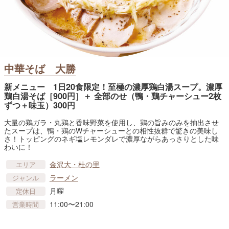
中華そば 大勝
新メニュー 1日20食限定！至極の濃厚鶏白湯スープ。濃厚
鶏白湯そば［900円］＋ 全部のせ（鴨・鶏チャーシュー2枚
ずつ＋味玉）300円
大量の鶏ガラ・丸鶏と香味野菜を使用し、鶏の旨みのみを抽出させ
たスープは、鴨・鶏のWチャーシューとの相性抜群で驚きの美味し
さ！トッピングのネギ塩レモンダレで濃厚ながらあっさりとした味
わいに！
金沢大・杜の里
エリア
ラーメン
ジャンル
月曜
定休日
11:00〜21:00
営業時間