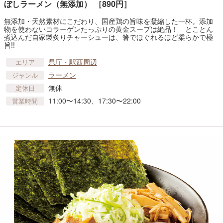
ぼしラーメン（無添加） ［890円］
無添加・天然素材にこだわり、国産鶏の旨味を凝縮した一杯。添加
物を使わないコラーゲンたっぷりの黄金スープは絶品！ とことん
煮込んだ自家製炙りチャーシューは、箸でほぐれるほど柔らかで極
旨!!
県庁・駅西周辺
エリア
ラーメン
ジャンル
無休
定休日
11:00〜14:30、17:30〜22:00
営業時間