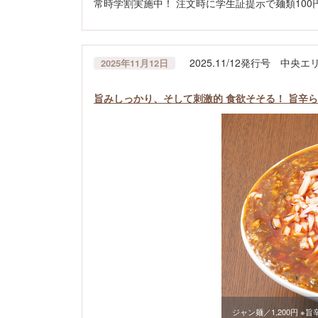
常時学割実施中！ 注文時に学生証提示で麺類10
2025.11/12発行号 中
2025年11月12日
旨みしっかり、そして刺激的 食欲そそる！ 旨辛らーめ
ジャン麺／1,200円 