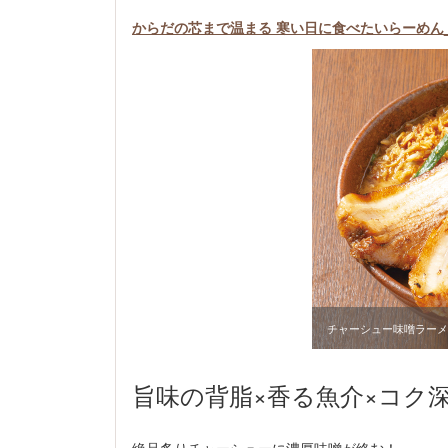
からだの芯まで温まる 寒い日に食べたいらーめん_n
チャーシュー味噌ラーメン
旨味の背脂×香る魚介×コク