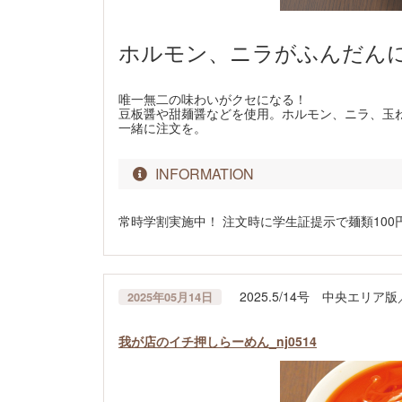
ホルモン、ニラがふんだん
唯一無二の味わいがクセになる！
豆板醤や甜麺醤などを使用。ホルモン、ニラ、玉
一緒に注文を。
INFORMATION
常時学割実施中！ 注文時に学生証提示で麺類10
2025.5/14号 中央エリ
2025年05月14日
我が店のイチ押しらーめん_nj0514