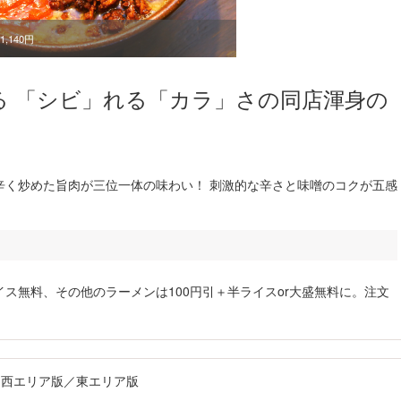
,140円
る 「シビ」れる「カラ」さの同店渾身の
辛く炒めた旨肉が三位一体の味わい！ 刺激的な辛さと味噌のコクが五感
イス無料、その他のラーメンは100円引＋半ライスor大盛無料に。注文
版／西エリア版／東エリア版