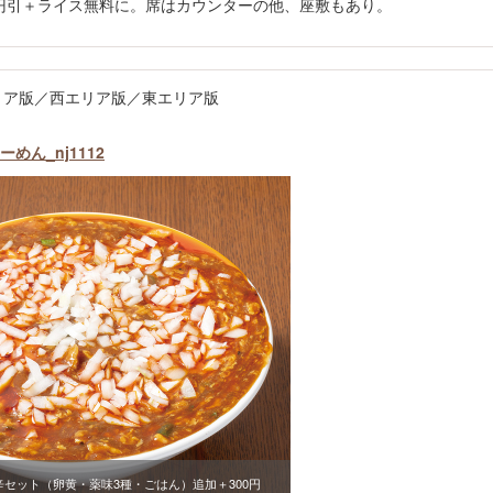
0円引＋ライス無料に。席はカウンターの他、座敷もあり。
央エリア版／西エリア版／東エリア版
ん_nj1112
※旨辛セット（卵黄・薬味3種・ごはん）追加＋300円