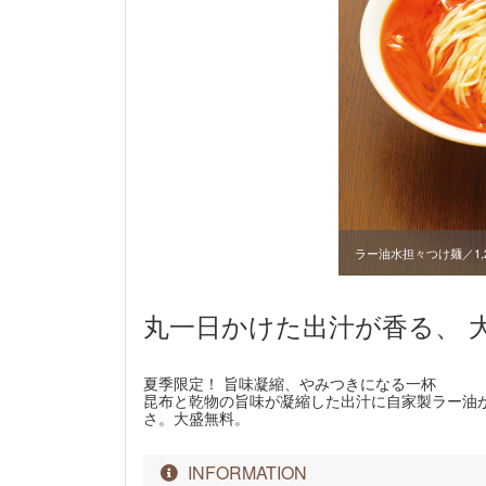
ラー油水担々つけ麺／1,2
丸一日かけた出汁が香る、 
夏季限定！ 旨味凝縮、やみつきになる一杯
昆布と乾物の旨味が凝縮した出汁に自家製ラー油
さ。大盛無料。
INFORMATION