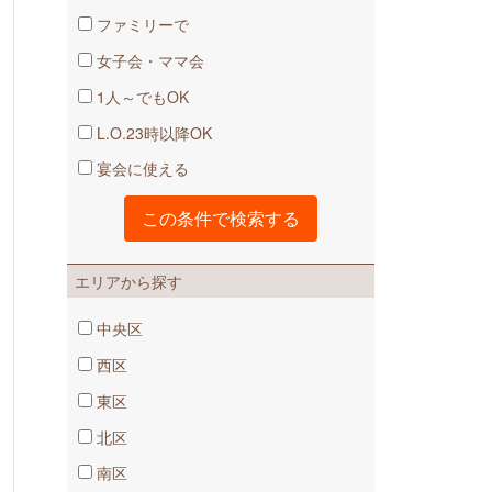
ファミリーで
女子会・ママ会
1人～でもOK
L.O.23時以降OK
宴会に使える
エリアから探す
中央区
西区
東区
北区
南区