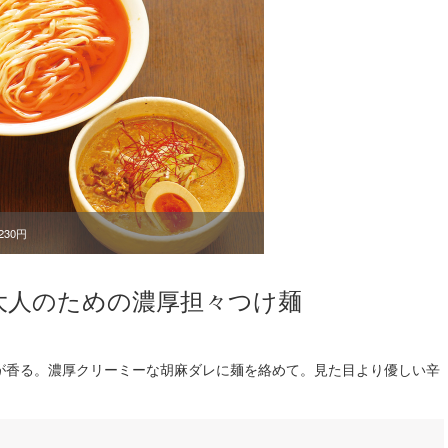
30円
大人のための濃厚担々つけ麺
が香る。濃厚クリーミーな胡麻ダレに麺を絡めて。見た目より優しい辛