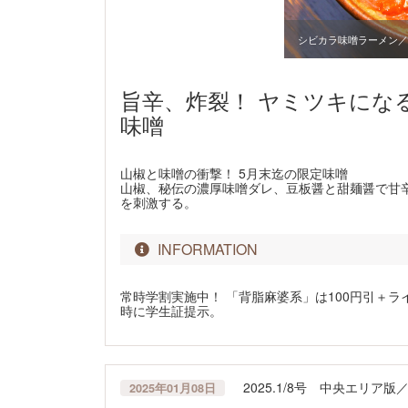
シビカラ味噌ラーメン／1
旨辛、炸裂！ ヤミツキにな
味噌
山椒と味噌の衝撃！ 5月末迄の限定味噌
山椒、秘伝の濃厚味噌ダレ、豆板醤と甜麺醤で甘
を刺激する。
INFORMATION
常時学割実施中！ 「背脂麻婆系」は100円引＋ラ
時に学生証提示。
2025.1/8号 中央エリア
2025年01月08日