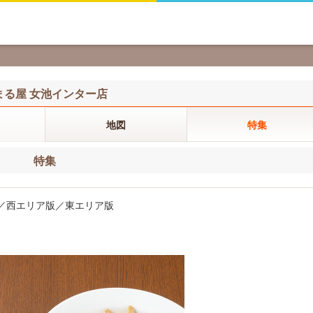
まる屋 女池インター店
地図
特集
特集
ア版／西エリア版／東エリア版