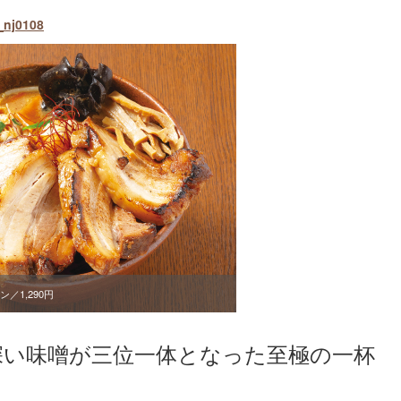
j0108
／1,290円
深い味噌が三位一体となった至極の一杯