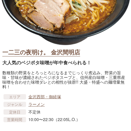
一二三の夜明け。 金沢間明店
大人気のベジポタ味噌が年中食べられる！
数種類の野菜をとろっとろになるまでじっくり煮込み、野菜の旨
味・甘味が濃縮されたベジポタスープと、信州産白味噌・三重県産
味噌を合わせた味噌ダレとの相性が抜群!! 大盛・特盛への麺増量無
料！
金沢西部・御経塚
エリア
ラーメン
ジャンル
不定休
定休日
10:00〜22:30（22:05L.O.）
営業時間