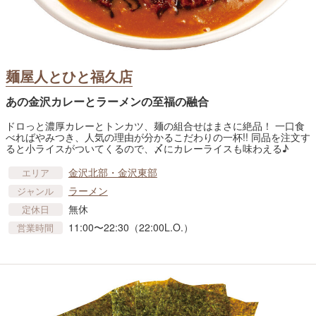
麺屋人とひと福久店
あの金沢カレーとラーメンの至福の融合
ドロっと濃厚カレーとトンカツ、麺の組合せはまさに絶品！ 一口食
べればやみつき、人気の理由が分かるこだわりの一杯!! 同品を注文す
ると小ライスがついてくるので、〆にカレーライスも味わえる♪
金沢北部・金沢東部
エリア
ラーメン
ジャンル
無休
定休日
11:00〜22:30（22:00L.O.）
営業時間