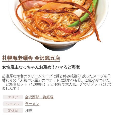
札幌海老麺舎 金沢銭五店
女性店主なっちゃんお薦め!! ハマるど海老
超濃厚な海老のクリームスープは麺と絡み抜群♡ 残ったスープを日
替わりの「人気パン屋」のバケットに浸すのも◎。ご飯小がついた
「ど海老セット（1,380円）」がお得で大人気。〆でリゾットにして
楽しんで！
金沢西部・御経塚
エリア
ラーメン
ジャンル
月曜
定休日