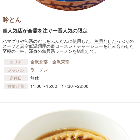
吟とん
超人気店が全霊を注ぐ一番人気の限定
ハマグリや節系のだしをふんだんに使用した、魚貝だしたっぷりの
スープと真空低温調理の肩ロースレアチャーシューを組み合わせた
至極の一杯。渾身の魚貝系ラーメンを堪能して。
金沢北部・金沢東部
エリア
ラーメン
ジャンル
無休
定休日
11:00〜15:00、17:30〜22:00
営業時間