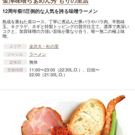
金澤味噌らぁめん秀 もりの里店
12周年祭!!圧倒的な人気を誇る味噌ラーメン
熟成を重ねた肩ロース、丁寧に煮込んだ豚バラやバラ肉、半熟味
玉、キクラゲ、ネギと特製トッピングの贅沢仕立て。濃厚で奥深い
コクと、加賀味噌の力強い旨味が重なり合う、唯一無二の極上味
噌。
金沢大・杜の里
エリア
ラーメン
ジャンル
無休
定休日
11:00〜23:00（22:30L.O.）、日祝〜
営業時間
22:00（21:30L.O.）