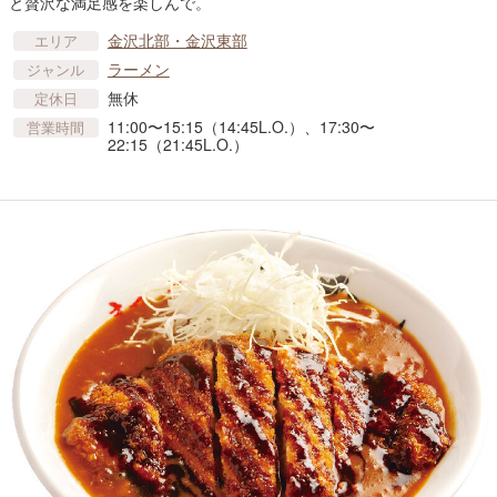
と贅沢な満足感を楽しんで。
金沢北部・金沢東部
エリア
ラーメン
ジャンル
無休
定休日
11:00〜15:15（14:45L.O.）、17:30〜
営業時間
22:15（21:45L.O.）