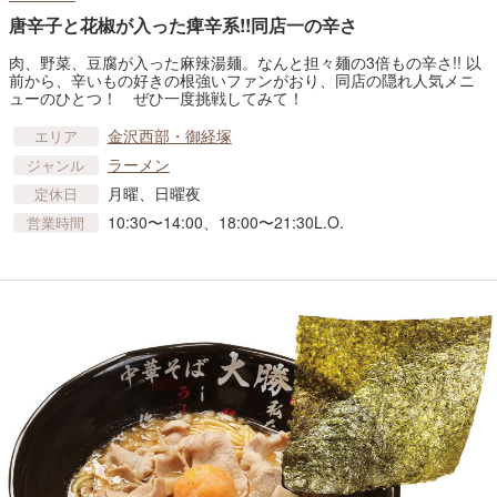
唐辛子と花椒が入った痺辛系!!同店一の辛さ
肉、野菜、豆腐が入った麻辣湯麺。なんと担々麺の3倍もの辛さ!! 以
前から、辛いもの好きの根強いファンがおり、同店の隠れ人気メニ
ューのひとつ！ ぜひ一度挑戦してみて！
金沢西部・御経塚
エリア
ラーメン
ジャンル
月曜、日曜夜
定休日
10:30〜14:00、18:00〜21:30L.O.
営業時間