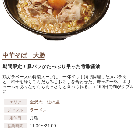
中華そば 大勝
期間限定！豚バラがたっぷり乗った背脂醤油
鶏ガラベースの特製スープに、一杯ずつ手鍋で調理した豚バラ肉
と、柚子を練りこんだもみじおろしを合わせた、珠玉の一杯。ボリ
ュームがありながらもあっさりと食べられる。＋150円で肉がダブル
に！
金沢大・杜の里
エリア
ラーメン
ジャンル
月曜
定休日
11:00〜21:00
営業時間