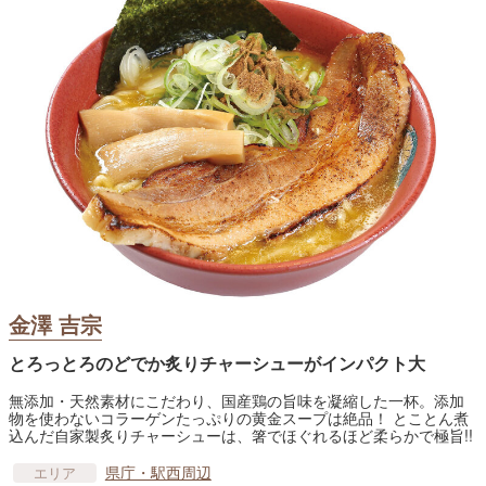
金澤 吉宗
とろっとろのどでか炙りチャーシューがインパクト大
無添加・天然素材にこだわり、国産鶏の旨味を凝縮した一杯。添加
物を使わないコラーゲンたっぷりの黄金スープは絶品！ とことん煮
込んだ自家製炙りチャーシューは、箸でほぐれるほど柔らかで極旨!!
県庁・駅西周辺
エリア