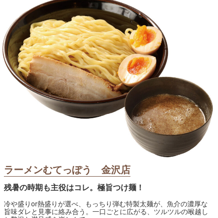
ラーメンむてっぽう 金沢店
残暑の時期も主役はコレ。極旨つけ麺！
冷や盛りor熱盛りが選べ、もっちり弾む特製太麺が、魚介の濃厚な
旨味ダレと見事に絡み合う。一口ごとに広がる、ツルツルの喉越し