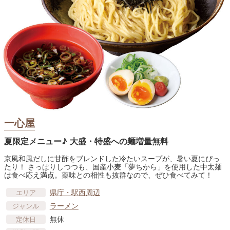
一心屋
夏限定メニュー♪ 大盛・特盛への麺増量無料
京風和風だしに甘酢をブレンドした冷たいスープが、暑い夏にぴっ
たり！ さっぱりしつつも、国産小麦「夢ちから」を使用した中太麺
は食べ応え満点。薬味との相性も抜群なので、ぜひ食べてみて！
県庁・駅西周辺
エリア
ラーメン
ジャンル
無休
定休日