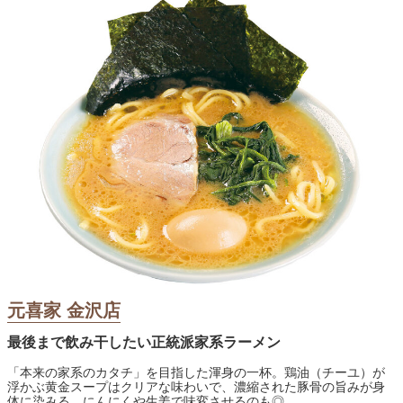
元喜家 金沢店
最後まで飲み干したい正統派家系ラーメン
「本来の家系のカタチ」を目指した渾身の一杯。鶏油（チーユ）が
浮かぶ黄金スープはクリアな味わいで、濃縮された豚骨の旨みが身
体に染みる。にんにくや生姜で味変させるのも◎。