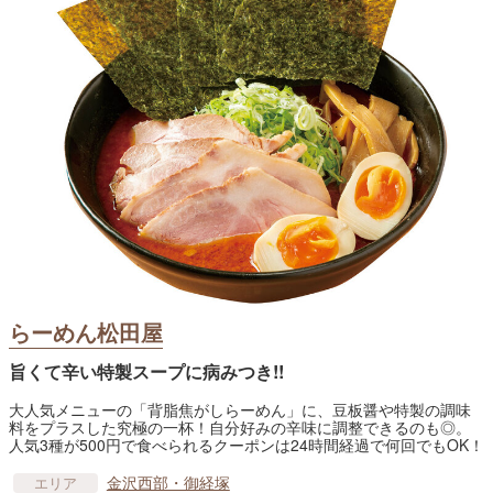
らーめん松田屋
旨くて辛い特製スープに病みつき!!
大人気メニューの「背脂焦がしらーめん」に、豆板醤や特製の調味
料をプラスした究極の一杯！自分好みの辛味に調整できるのも◎。
人気3種が500円で食べられるクーポンは24時間経過で何回でもOK！
金沢西部・御経塚
エリア