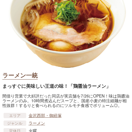
ラーメン一統
まっすぐに美味しい王道の味！「鶏醤油ラーメン」
間借り営業で大好評だった同店が実店舗を7/26にOPEN！味は鶏醬油
ラーメンのみ。10時間煮込んだスープと、国産小麦の特注細麺が相
性抜群！するりと食べられるのにツルモチ食感でボリューム◎。
金沢西部・御経塚
エリア
ラーメン
ジャンル
火曜
定休日