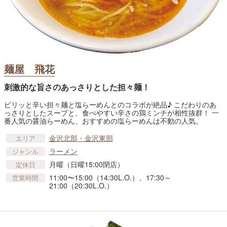
麺屋 飛花
刺激的な旨さのあっさりとした担々麺！
ピリッと辛い担々麺と塩らーめんとのコラボが絶品♪ こだわりのあ
っさりとしたスープと、食べやすい辛さの鶏ミンチが相性抜群！ 一
番人気の醤油らーめん、おすすめの塩らーめんは不動の人気。
金沢北部・金沢東部
エリア
ラーメン
ジャンル
月曜（日曜15:00閉店）
定休日
11:00〜15:00（14:30L.O.）、17:30～
営業時間
21:00（20:30L.O.）