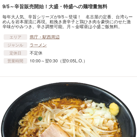
9/5～辛旨販売開始！大盛・特盛への麺増量無料
毎年大人気、辛旨シリーズが9/5～登場！ 名古屋の定番、台湾らー
めんを岩本屋流に再現。粗挽き唐辛子と鶏ひき肉を豪快にのせた激
辛味がやみつき。辛さ調整可能。月～金曜昼は小盛ご飯無料。
県庁・駅西周辺
エリア
ラーメン
ジャンル
不定休
定休日
10:00～翌0:30（翌0:05L.O.）
営業時間