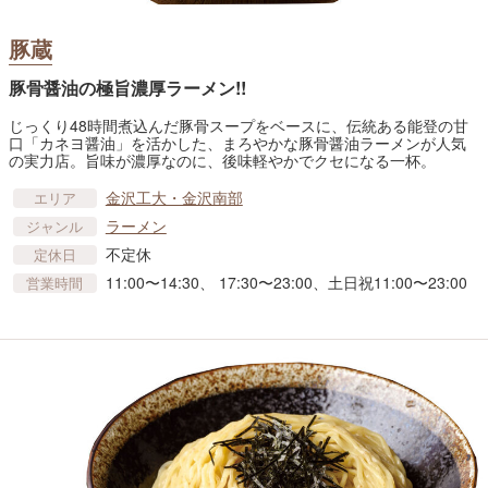
豚蔵
豚骨醤油の極旨濃厚ラーメン!!
じっくり48時間煮込んだ豚骨スープをベースに、伝統ある能登の甘
口「カネヨ醤油」を活かした、まろやかな豚骨醤油ラーメンが人気
の実力店。旨味が濃厚なのに、後味軽やかでクセになる一杯。
金沢工大・金沢南部
エリア
ラーメン
ジャンル
不定休
定休日
11:00〜14:30、 17:30〜23:00、土日祝11:00〜23:00
営業時間