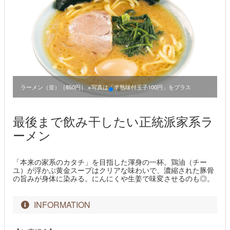
」
味
ラーメン（並）［850円］ ※写真は「半熟味付玉子100円」をプラス
最後まで飲み干したい正統派家系ラ
ーメン
「本来の家系のカタチ」を目指した渾身の一杯。鶏油（チー
ユ）が浮かぶ黄金スープはクリアな味わいで、濃縮された豚骨
の旨みが身体に染みる。にんにくや生姜で味変させるのも◎。
INFORMATION