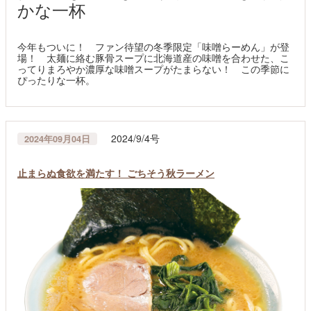
かな一杯
今年もついに！ ファン待望の冬季限定「味噌らーめん」が登
場！ 太麺に絡む豚骨スープに北海道産の味噌を合わせた、こ
ってりまろやか濃厚な味噌スープがたまらない！ この季節に
ぴったりな一杯。
2024/9/4号
2024年09月04日
止まらぬ食欲を満たす！ ごちそう秋ラーメン