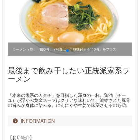
ラーメン（並）［880円］ ※写真は「半熟味付玉子110円」をプラス
最後まで飲み干したい正統派家系ラ
ーメン
「本来の家系のカタチ」を目指した渾身の一杯。鶏油（チー
ユ）が浮かぶ黄金スープはクリアな味わいで、濃縮された豚骨
の旨みが身体に染みる。にんにくや生姜で味変させるのも◎。
INFORMATION
【お店紹介】