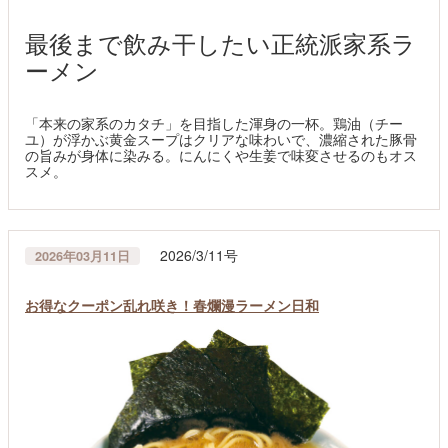
最後まで飲み干したい正統派家系ラ
ーメン
「本来の家系のカタチ」を目指した渾身の一杯。鶏油（チー
ユ）が浮かぶ黄金スープはクリアな味わいで、濃縮された豚骨
の旨みが身体に染みる。にんにくや生姜で味変させるのもオス
スメ。
2026/3/11号
2026年03月11日
お得なクーポン乱れ咲き！春爛漫ラーメン日和