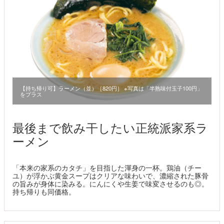
【持ち帰り可】ラーメン（並）［820円］ ※写真は「半熟味付玉子100円」
をプラス
最後まで飲み干したい正統派家系ラ
ーメン
「本来の家系のカタチ」を目指した渾身の一杯。鶏油（チー
ユ）が浮かぶ黄金スープはクリアな味わいで、濃縮された豚骨
の旨みが身体に染みる。にんにくや生姜で味変させるのも◎。
持ち帰りも同価格。