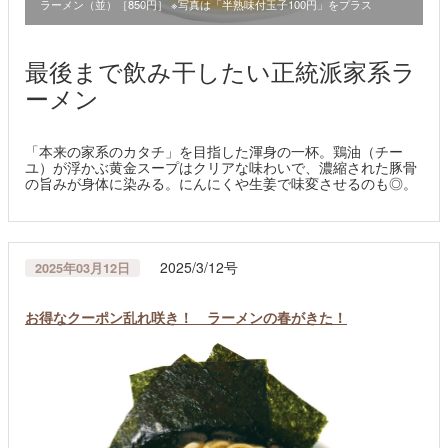
ラーメン（並）［850円］ ※写真は「半熟味付玉子100円」をプラス
最後まで飲み干したい正統派家系ラ
ーメン
「本来の家系のカタチ」を目指した渾身の一杯。鶏油（チー
ユ）が浮かぶ黄金スープはクリアな味わいで、濃縮された豚骨
の旨みが身体に染みる。にんにくや生姜で味変させるのも◎。
2025/3/12号
2025年03月12日
お得なクーポン乱れ咲き！ ラーメンの春がきた！