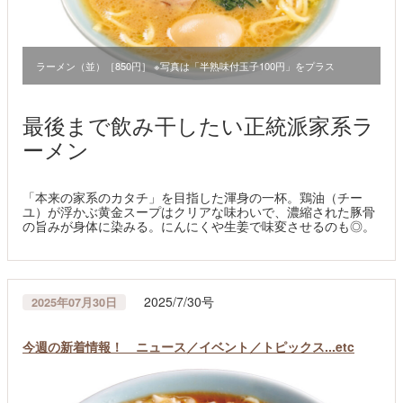
ラーメン（並）［850円］ ※写真は「半熟味付玉子100円」をプラス
最後まで飲み干したい正統派家系ラ
ーメン
「本来の家系のカタチ」を目指した渾身の一杯。鶏油（チー
ユ）が浮かぶ黄金スープはクリアな味わいで、濃縮された豚骨
の旨みが身体に染みる。にんにくや生姜で味変させるのも◎。
2025/7/30号
2025年07月30日
今週の新着情報！ ニュース／イベント／トピックス...etc