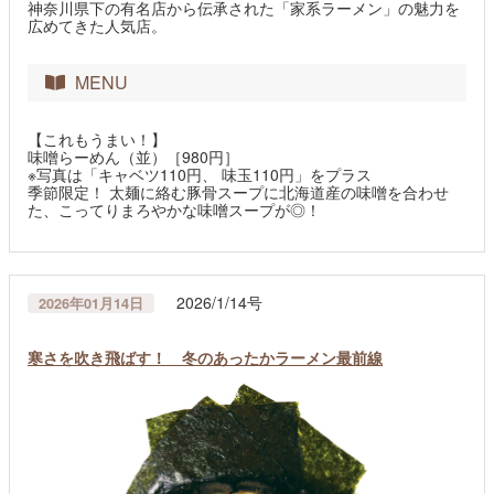
神奈川県下の有名店から伝承された「家系ラーメン」の魅力を
広めてきた人気店。
MENU
【これもうまい！】
味噌らーめん（並）［980円］
※写真は「キャベツ110円、 味玉110円」をプラス
季節限定！ 太麺に絡む豚骨スープに北海道産の味噌を合わせ
た、こってりまろやかな味噌スープが◎！
2026/1/14号
2026年01月14日
寒さを吹き飛ばす！ 冬のあったかラーメン最前線