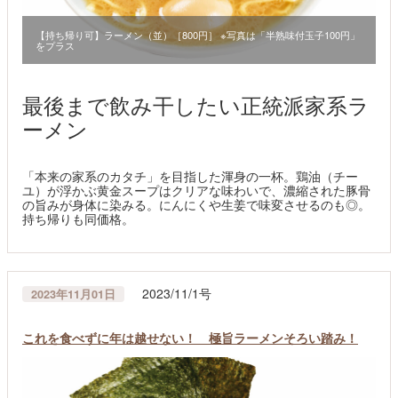
【持ち帰り可】ラーメン（並）［800円］ ※写真は「半熟味付玉子100円」
をプラス
最後まで飲み干したい正統派家系ラ
ーメン
「本来の家系のカタチ」を目指した渾身の一杯。鶏油（チー
ユ）が浮かぶ黄金スープはクリアな味わいで、濃縮された豚骨
の旨みが身体に染みる。にんにくや生姜で味変させるのも◎。
持ち帰りも同価格。
2023/11/1号
2023年11月01日
これを食べずに年は越せない！ 極旨ラーメンそろい踏み！