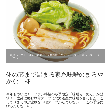
味噌らーめん（並）［900円］ ※写真は「キャベツ100円、 味玉100円」を
プラス
体の芯まで温まる家系味噌のまろや
かな一杯
今年もついに！ ファン待望の冬季限定「味噌らーめん」が登
場！ 太麺に絡む豚骨スープに北海道産の味噌を合わせた、こ
ってりまろやか濃厚な味噌スープがたまらない！ この季節に
ぴったりな一杯。