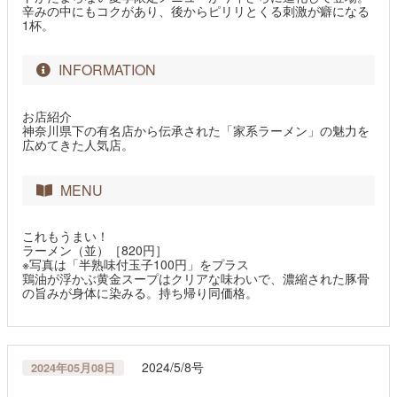
辛みの中にもコクがあり、後からピリリとくる刺激が癖になる
1杯。
INFORMATION
お店紹介
神奈川県下の有名店から伝承された「家系ラーメン」の魅力を
広めてきた人気店。
MENU
これもうまい！
ラーメン（並）［820円］
※写真は「半熟味付玉子100円」をプラス
鶏油が浮かぶ黄金スープはクリアな味わいで、濃縮された豚骨
の旨みが身体に染みる。持ち帰り同価格。
2024/5/8号
2024年05月08日