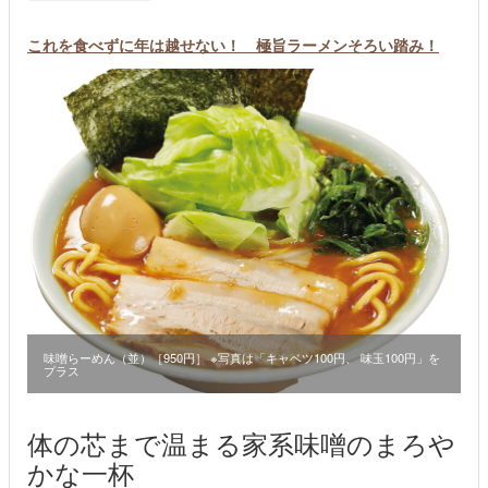
これを食べずに年は越せない！ 極旨ラーメンそろい踏み！
味噌らーめん（並）［950円］ ※写真は「キャベツ100円、 味玉100円」を
プラス
体の芯まで温まる家系味噌のまろや
かな一杯