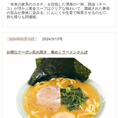
「本来の家系のカタチ」を目指した渾身の一杯。鶏油（チー
ユ）が浮かぶ黄金スープはクリアな味わいで、濃縮された豚骨
の旨みが身体に染みる。にんにくや生姜で味変させるのも◎。
持ち帰りも同価格。
2024/3/13号
2024年03月13日
お得なクーポン乱れ咲き 春めくラーメンさんぽ