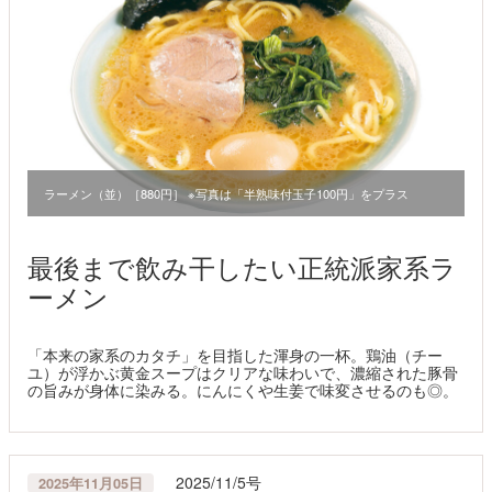
ラーメン（並）［880円］ ※写真は「半熟味付玉子100円」をプラス
最後まで飲み干したい正統派家系ラ
ーメン
「本来の家系のカタチ」を目指した渾身の一杯。鶏油（チー
ユ）が浮かぶ黄金スープはクリアな味わいで、濃縮された豚骨
の旨みが身体に染みる。にんにくや生姜で味変させるのも◎。
2025/11/5号
2025年11月05日