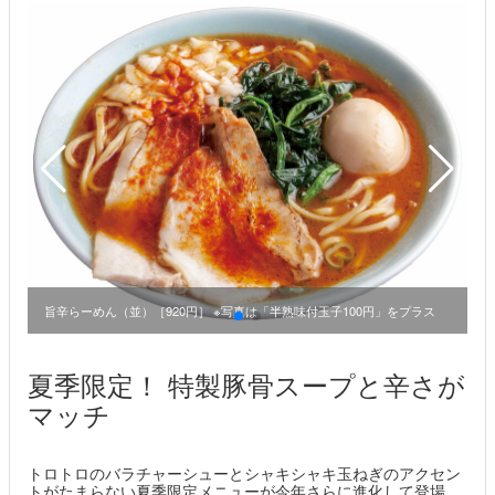
旨辛らーめん（並）［920円］ ※写真は「半熟味付玉子100円」をプラス
ラ
夏季限定！ 特製豚骨スープと辛さが
マッチ
トロトロのバラチャーシューとシャキシャキ玉ねぎのアクセン
トがたまらない夏季限定メニューが今年さらに進化して登場。