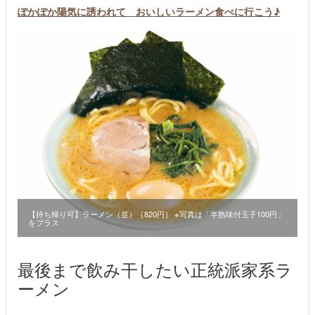
ぽかぽか陽気に誘われて おいしいラーメン食べに行こう♪
【持ち帰り可】ラーメン（並）［820円］ ※写真は「半熟味付玉子100円」
をプラス
最後まで飲み干したい正統派家系ラ
ーメン