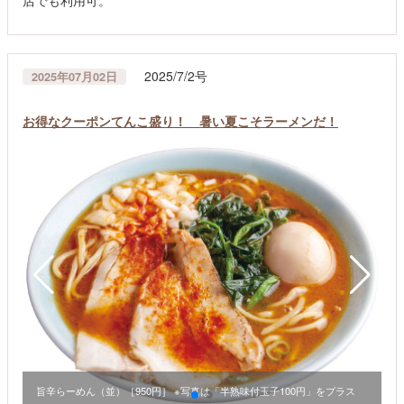
2025/7/2号
2025年07月02日
お得なクーポンてんこ盛り！ 暑い夏こそラーメンだ！
旨辛らーめん（並）［950円］ ※写真は「半熟味付玉子100円」をプラス
ラ