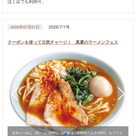
ほく店でも利用可。
2026/7/1号
2026年07月01日
クーポンを使って元気チャージ！ 真夏のラーメンフェス
旨辛らーめん（並）［1,020円］ ※写真は「半熟味付玉子130円」をプラス
ラ