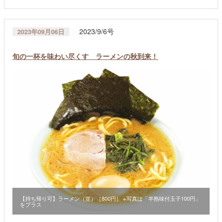
2023/9/6号
2023年09月06日
旬の一杯を味わい尽くす ラーメンの秋到来！
【持ち帰り可】ラーメン（並）［800円］ ※写真は「半熟味付玉子100円」
をプラス