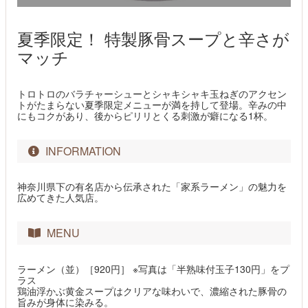
夏季限定！ 特製豚骨スープと辛さが
マッチ
トロトロのバラチャーシューとシャキシャキ玉ねぎのアクセン
トがたまらない夏季限定メニューが満を持して登場。辛みの中
にもコクがあり、後からピリリとくる刺激が癖になる1杯。
INFORMATION
神奈川県下の有名店から伝承された「家系ラーメン」の魅力を
広めてきた人気店。
MENU
ラーメン（並）［920円］ ※写真は「半熟味付玉子130円」をプ
ラス
鶏油浮かぶ黄金スープはクリアな味わいで、濃縮された豚骨の
旨みが身体に染みる。