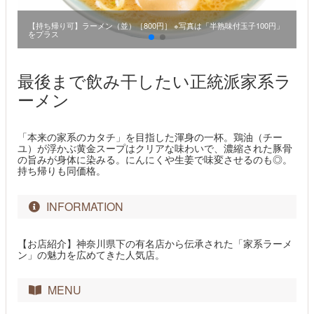
」
【持ち帰り可】ラーメン（並）［800円］ ※写真は「半熟味付玉子100円」
味
をプラス
最後まで飲み干したい正統派家系ラ
ーメン
「本来の家系のカタチ」を目指した渾身の一杯。鶏油（チー
ユ）が浮かぶ黄金スープはクリアな味わいで、濃縮された豚骨
の旨みが身体に染みる。にんにくや生姜で味変させるのも◎。
持ち帰りも同価格。
INFORMATION
【お店紹介】神奈川県下の有名店から伝承された「家系ラーメ
ン」の魅力を広めてきた人気店。
MENU