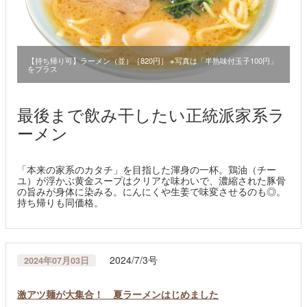
【持ち帰り可】ラーメン（並）［820円］ ※写真は「半熟味付玉子100円」
をプラス
最後まで飲み干したい正統派家系ラ
ーメン
「本来の家系のカタチ」を目指した渾身の一杯。鶏油（チー
ユ）が浮かぶ黄金スープはクリアな味わいで、濃縮された豚骨
の旨みが身体に染みる。にんにくや生姜で味変させるのも◎。
持ち帰りも同価格。
2024/7/3号
2024年07月03日
激アツ麺が大集合！ 夏ラーメンはじめました