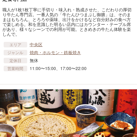
職人が1枚1枚丁寧に手切り・味入れ・熟成させた、こだわりの厚切
り牛たん専門店。一番人気の「牛たんひつまぶし御膳」は、そのま
まはもちろん、とろろや薬味、出汁をかけるなど自分好みの食べ方
で楽しめる。和を意識した明るい店内にはカウンター・テーブル席
があり、様々なシーンでの利用が可能。ときめきの牛たん体験を楽
しんで。
中央区
エリア
焼肉・ホルモン・鉄板焼き
ジャンル
無休
定休日
11:00〜15:00、17:00〜22:00
営業時間