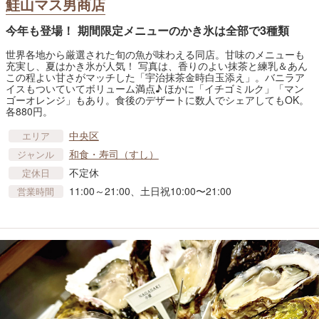
鮭山マス男商店
今年も登場！ 期間限定メニューのかき氷は全部で3種類
世界各地から厳選された旬の魚が味わえる同店。甘味のメニューも
充実し、夏はかき氷が人気！ 写真は、香りのよい抹茶と練乳＆あん
この程よい甘さがマッチした「宇治抹茶金時白玉添え」。バニラア
イスもついていてボリューム満点♪ ほかに「イチゴミルク」「マン
ゴーオレンジ」もあり。食後のデザートに数人でシェアしてもOK。
各880円。
中央区
エリア
和食・寿司（すし）
ジャンル
不定休
定休日
11:00～21:00、土日祝10:00〜21:00
営業時間