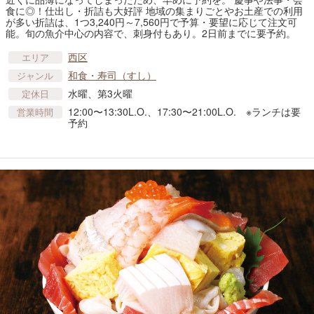
食に◎！仕出し・折詰も大好評 地域の集まりごとやお土産での利用
が多い折詰は、1つ3,240円～7,560円で予算・要望に応じて注文可
能。旬の魚介中心の内容で、刺身付もあり。2日前までに要予約。
西区
エリア
和食・寿司（すし）
ジャンル
水曜、第3火曜
定休日
12:00〜13:30L.O.、17:30〜21:00L.O. ※ランチは要
営業時間
予約