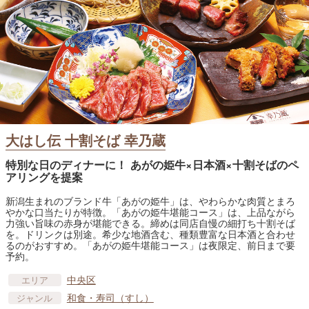
大はし伝 十割そば 幸乃蔵
特別な日のディナーに！ あがの姫牛×日本酒×十割そばのペ
アリングを提案
新潟生まれのブランド牛「あがの姫牛」は、やわらかな肉質とまろ
やかな口当たりが特徴。「あがの姫牛堪能コース」は、上品ながら
力強い旨味の赤身が堪能できる。締めは同店自慢の細打ち十割そば
を。ドリンクは別途。希少な地酒含む、種類豊富な日本酒と合わせ
るのがおすすめ。「あがの姫牛堪能コース」は夜限定、前日まで要
予約。
中央区
エリア
和食・寿司（すし）
ジャンル