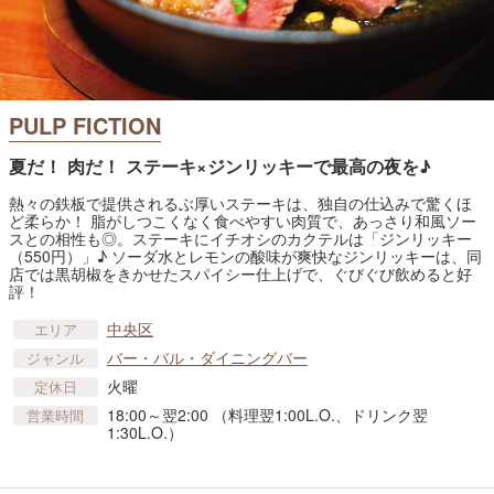
PULP FICTION
夏だ！ 肉だ！ ステーキ×ジンリッキーで最高の夜を♪
熱々の鉄板で提供されるぶ厚いステーキは、独自の仕込みで驚くほ
ど柔らか！ 脂がしつこくなく食べやすい肉質で、あっさり和風ソー
スとの相性も◎。ステーキにイチオシのカクテルは「ジンリッキー
（550円）」♪ ソーダ水とレモンの酸味が爽快なジンリッキーは、同
店では黒胡椒をきかせたスパイシー仕上げで、ぐびぐび飲めると好
評！
中央区
エリア
バー・バル・ダイニングバー
ジャンル
火曜
定休日
18:00～翌2:00 （料理翌1:00L.O.、ドリンク翌
営業時間
1:30L.O.）