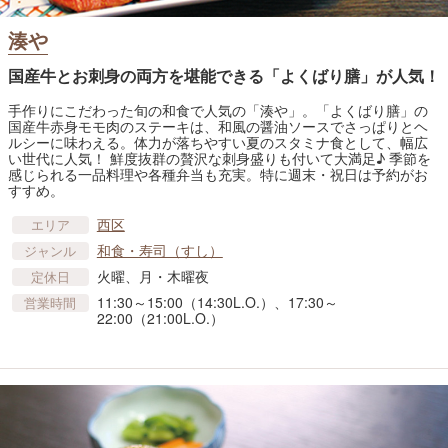
湊や
国産牛とお刺身の両方を堪能できる「よくばり膳」が人気！
手作りにこだわった旬の和食で人気の「湊や」。「よくばり膳」の
国産牛赤身モモ肉のステーキは、和風の醤油ソースでさっぱりとヘ
ルシーに味わえる。体力が落ちやすい夏のスタミナ食として、幅広
い世代に人気！ 鮮度抜群の贅沢な刺身盛りも付いて大満足♪ 季節を
感じられる一品料理や各種弁当も充実。特に週末・祝日は予約がお
すすめ。
西区
エリア
和食・寿司（すし）
ジャンル
火曜、月・木曜夜
定休日
11:30～15:00（14:30L.O.）、17:30～
営業時間
22:00（21:00L.O.）