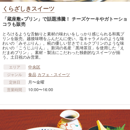
くらざしきスイーツ
「蔵座敷×プリン」で話題沸騰！ チーズケーキやガトーショ
コラも販売
とろけるような舌触りと素材の味わいをしっかり感じられる和風プ
リンを販売。越後味噌をふんだんに使い、塩キャラメルのような味
わいの「みそぷりん」。糀の優しい甘さでミルクプリンのような味
わいの「こうじぷりん」。新潟の名産「黒埼茶豆」を使用した「え
だまめプリン」。素材・製法にこだわった独創的なスイーツが揃
う。土日祝のみ営業。
中央区
エリア
食品
カフェ・スイーツ
ジャンル
月〜金曜
定休日
10:00〜16:00
営業時間