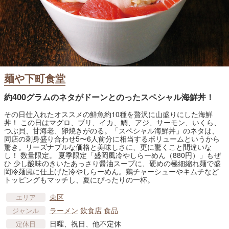
麺や下町食堂
約400グラムのネタがドーンとのったスペシャル海鮮丼！
その日仕入れたオススメの鮮魚約10種を贅沢に山盛りにした海鮮
丼！ この日はマグロ、ブリ、イカ、鯛、アジ、サーモン、いくら、
つぶ貝、甘海老、卵焼きがのる。「スペシャル海鮮丼」のネタは、
同店の刺身盛り合わせ5〜6人前分に相当するボリュームというから
驚き。リーズナブルな価格と美味しさに、更に驚くこと間違いな
し！ 数量限定。 夏季限定「盛岡風冷やしらーめん（880円）」もぜ
ひ 少し酸味のきいたあっさり醤油スープに、硬めの極細縮れ麺で盛
岡冷麺風に仕上げた冷やしらーめん。鶏チャーシューやキムチなど
トッピングもマッチし、夏にぴったりの一杯。
東区
エリア
ラーメン
飲食店
食品
ジャンル
日曜、祝日、他不定休
定休日