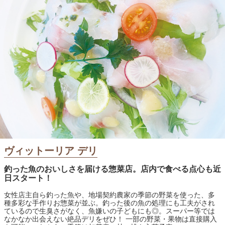
ヴィットーリア デリ
釣った魚のおいしさを届ける惣菜店。店内で食べる点心も近
日スタート！
女性店主自ら釣った魚や、地場契約農家の季節の野菜を使った、多
種多彩な手作りお惣菜が並ぶ。釣った後の魚の処理にも工夫がされ
ているので生臭さがなく、魚嫌いの子どもにも◎。スーパー等では
なかなか出会えない絶品デリをぜひ！ 一部の野菜・果物は直接購入