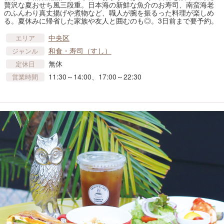
贅沢な夏おせち風三段重。日本海の新鮮な魚介のお寿司、南蛮海老
のふんわり真丈揚げや煮物など、職人が腕を振るった料理が楽しめ
る。夏休みに帰省した家族や友人と囲むのも◎。3日前まで要予約。
中央区
エリア
和食・寿司（すし）
ジャンル
無休
定休日
11:30～14:00、17:00～22:30
営業時間