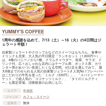
YUMMY'S COFFEE
1周年の感謝を込めて、7/13（土）～16（火）の4日間はジ
ェラート半額！
自家製ジェラートやクロッフルなどのスイーツはもちろん、食事や
ドリンクも充実。大人気の平日限定「ランチセット（1,800円〜）」
は、4種のパニーノから1種、クラムチャウダー、前菜、サラダ、ド
リンク付。広々おしゃれな店内にはテーブル席、ボックス席、カウ
ンター席がありつい長居したくなる空間。ぜひ足を運んでみて。 最
大8個までのせられる人気の自家製ジェラート♪ 人気No.1フレーバー
はこだわりの牛乳を使った「ミルク（330円）」。「スパイシーマー
ケット」で超人気の「ココナッツミルク」、「タイのミルクティ
ー」も限定登場。沼垂散策のお供にも◎。
中央区
エリア
カフェ・スイーツ
ジャンル
無休
定休日