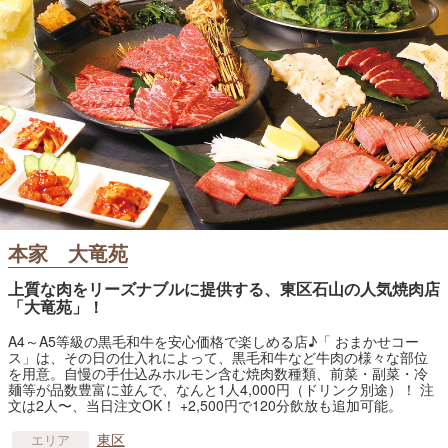
本家 大竜苑
上質な肉をリーズナブルに提供する、東区石山の人気焼肉店
「大竜苑」！
A4～A5等級の黒毛和牛を安心価格で楽しめる店♪「 おまかせコー
ス」は、その日の仕入れによって、黒毛和牛など牛肉の様々な部位
を用意。自慢の手仕込みホルモン含む焼肉数種類、前菜・副菜・冷
麺等が品数豊富に並んで、なんと1人4,000円（ドリンク別途）！ 注
文は2人〜、当日注文OK！ +2,500円で120分飲放も追加可能。
東区
エリア