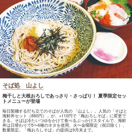
そば処 山よし
梅干しと大根おろしであっさり・さっぱり！ 夏季限定セッ
トメニューが登場
毎日製麺する打ち立てのそばが人気の 「山よし」。人気の「そばと
海鮮丼セット（880円）」が、+110円で「梅おろしそば」に変更で
きる。そばは冷たいつゆをかけて食べるぶっかけスタイルで、海鮮
丼は日替わりで5〜6種のネタを使用。火〜金曜限定（祝日除く）、
数量限定。「梅おろしそば」の提供は9月末まで。