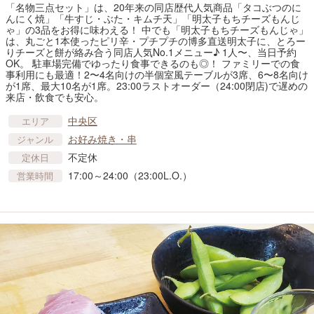
「名物三点セット」は、20年来の同店歴代人気商品「タコぶつのに
んにく焼」「牛すじ・ぶた・キムチ天」「明太子もちチーズもんじ
ゃ」の3品をお得に味わえる！ 中でも「明太子もちチーズもんじゃ」
は、丸ごと1本使ったピリ辛・プチプチの博多直送明太子に、とろー
りチーズと餅が絡み合う同店人気No.1メニュー♪ 1人〜、当日予約
OK。 駐車場完備でゆったり食事できるのも◎！ ファミリーでの食
事利用にも最適！2〜4名向けの半個室風テーブルが3席、6〜8名向け
が1席、最大10名が1席。23:00ラストオーダー（24:00閉店)で遅めの
来店・飲食でも安心。
中央区
エリア
お好み焼き・串
ジャンル
不定休
定休日
17:00～24:00（23:00L.O.）
営業時間