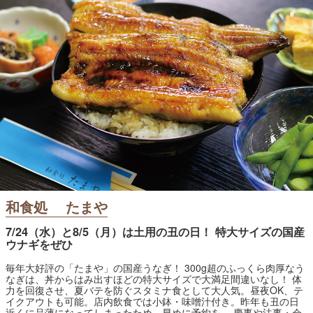
和食処 たまや
7/24（水）と8/5（月）は土用の丑の日！ 特大サイズの国産
ウナギをぜひ
毎年大好評の「たまや」の国産うなぎ！ 300g超のふっくら肉厚なう
なぎは、丼からはみ出すほどの特大サイズで大満足間違いなし！ 体
力を回復させ、夏バテを防ぐスタミナ食として大人気。昼夜OK、テ
イクアウトも可能。店内飲食では小鉢・味噌汁付き。昨年も丑の日
近くに品薄になってしまったため、早めに予約を。 慶事や法事・会