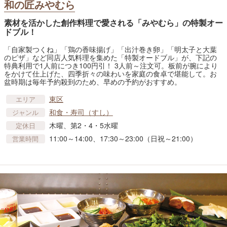
和の匠みやむら
素材を活かした創作料理で愛される「みやむら」の特製オー
ドブル！
「自家製つくね」「鶏の香味揚げ」「出汁巻き卵」「明太子と大葉
のピザ」など同店人気料理を集めた「特製オードブル」が、下記の
特典利用で1人前につき100円引！ 3人前～注文可。板前が腕により
をかけて仕上げた、四季折々の味わいを家庭の食卓で堪能して。お
盆時期は毎年予約殺到のため、早めの予約がおすすめ。
東区
エリア
和食・寿司（すし）
ジャンル
木曜、第2・4・5水曜
定休日
11:00～14:00、17:30～23:00（日祝～21:00）
営業時間