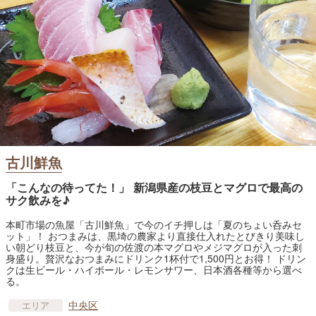
古川鮮魚
「こんなの待ってた！」 新潟県産の枝豆とマグロで最高の
サク飲みを♪
本町市場の魚屋「古川鮮魚」で今のイチ押しは「夏のちょい呑みセ
ット」！ おつまみは、黒埼の農家より直接仕入れたとびきり美味し
い朝どり枝豆と、今が旬の佐渡の本マグロやメジマグロが入った刺
身盛り。贅沢なおつまみにドリンク1杯付で1,500円とお得！ ドリン
クは生ビール・ハイボール・レモンサワー、日本酒各種等から選べ
る。
中央区
エリア