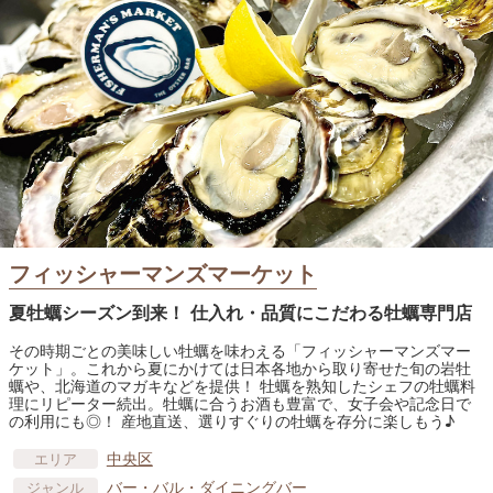
フィッシャーマンズマーケット
夏牡蠣シーズン到来！ 仕入れ・品質にこだわる牡蠣専門店
その時期ごとの美味しい牡蠣を味わえる「フィッシャーマンズマー
ケット」。これから夏にかけては日本各地から取り寄せた旬の岩牡
蠣や、北海道のマガキなどを提供！ 牡蠣を熟知したシェフの牡蠣料
理にリピーター続出。牡蠣に合うお酒も豊富で、女子会や記念日で
の利用にも◎！ 産地直送、選りすぐりの牡蠣を存分に楽しもう♪
中央区
エリア
バー・バル・ダイニングバー
ジャンル