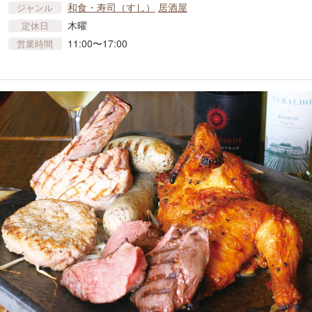
和食・寿司（すし）
居酒屋
ジャンル
木曜
定休日
11:00〜17:00
営業時間