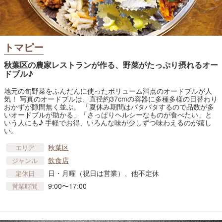
トマピー
秋葉区の農家レストランが作る、野菜がたっぷり摂れるオー
ドブル♪
地元の旬野菜をふんだんに使ったボリューム満点のオードブルが人
気！ 写真のオードブルは、直径約37cmの容器に多種多様の日替わり
おかずが隙間無く並ぶ。 「夏休み期間はバタバタするので品数が多
いオードブルが助かる」「さっぱりヘルシーなものが食べたい」と
いう人にも♪ 手軽でお得、いろんな味が少しずつ味わえるのが嬉し
い。
秋葉区
エリア
飲食店
ジャンル
日・月曜（祝日は営業）、他不定休
定休日
9:00〜17:00
営業時間