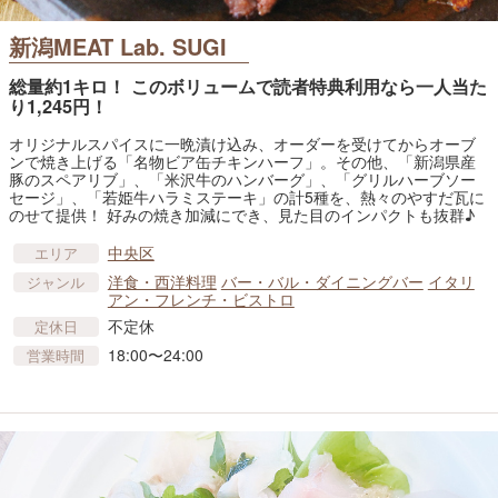
新潟MEAT Lab. SUGI
総量約1キロ！ このボリュームで読者特典利用なら一人当た
り1,245円！
オリジナルスパイスに一晩漬け込み、オーダーを受けてからオーブ
ンで焼き上げる「名物ビア缶チキンハーフ」。その他、「新潟県産
豚のスペアリブ」、「米沢牛のハンバーグ」、「グリルハーブソー
セージ」、「若姫牛ハラミステーキ」の計5種を、熱々のやすだ瓦に
のせて提供！ 好みの焼き加減にでき、見た目のインパクトも抜群♪
中央区
エリア
洋食・西洋料理
バー・バル・ダイニングバー
イタリ
ジャンル
アン・フレンチ・ビストロ
不定休
定休日
18:00〜24:00
営業時間