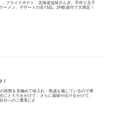
）、フライドポテト、北海道塩味ざんぎ、手作り玉子
ラーメン、デザートの全13品。2H飲放付で大満足！
ひ！
肉の状態を見極めて味入れ・熟成を施しているので厚
次にとろろをかけて、さらに薬味や出汁をかけて、
自分へのご褒美に♪