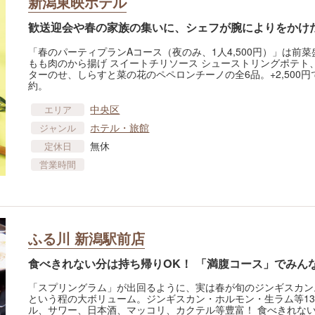
新潟東映ホテル
歓送迎会や春の家族の集いに、シェフが腕によりをかけ
「春のパーティプランAコース（夜のみ、1人4,500円）」は
もも肉のから揚げ スイートチリソース シューストリングポテト
ターのせ、しらすと菜の花のペペロンチーノの全6品。+2,500円
約。
中央区
エリア
ホテル・旅館
ジャンル
無休
定休日
営業時間
ふる川 新潟駅前店
食べきれない分は持ち帰りOK！ 「満腹コース」でみん
「スプリングラム」が出回るように、実は春が旬のジンギスカン。
という程の大ボリューム。ジンギスカン・ホルモン・生ラム等13品
ル、サワー、日本酒、マッコリ、カクテル等豊富！ 食べきれない