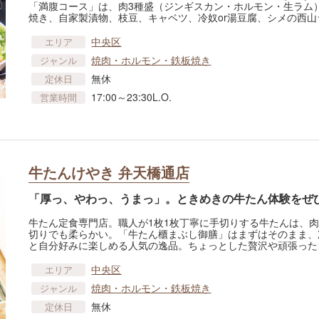
「満腹コース」は、肉3種盛（ジンギスカン・ホルモン・生ラム
焼き、自家製漬物、枝豆、キャベツ、冷奴or湯豆腐、シメの西山
中央区
エリア
焼肉・ホルモン・鉄板焼き
ジャンル
無休
定休日
17:00～23:30L.O.
営業時間
牛たんけやき 弁天橋通店
「厚っ、やわっ、うまっ」。ときめきの牛たん体験をぜ
牛たん定食専門店。職人が1枚1枚丁寧に手切りする牛たんは、
切りでも柔らかい。「牛たん櫃まぶし御膳」はまずはそのまま、
と自分好みに楽しめる人気の逸品。ちょっとした贅沢や頑張った
中央区
エリア
焼肉・ホルモン・鉄板焼き
ジャンル
無休
定休日