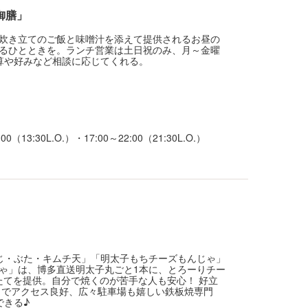
御膳」
炊き立てのご飯と味噌汁を添えて提供されるお昼の
るひとときを。ランチ営業は土日祝のみ、月～金曜
算や好みなど相談に応じてくれる。
00（13:30L.O.）・17:00～22:00（21:30L.O.）
じ・ぶた・キムチ天」「明太子もちチーズもんじゃ」
じゃ」は、博多直送明太子丸ごと1本に、とろーりチー
たてを提供。自分で焼くのが苦手な人も安心！ 好立
りでアクセス良好、広々駐車場も嬉しい鉄板焼専門
できる♪