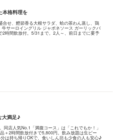
た本格料理を
前菜盛合せ、鰹節香る大根サラダ、蛤の茶わん蒸し、鶏
、牛サーロイングリル ジャポネソース ガーリックバ
で2時間飲放付。5/31まで。2人～、前日までに要予
な大満足♪
同店人気No.1「満腹コース」は「これでもか！」
＋2時間飲放付きで5,800円。飲み放題は生ビー
分は持ち帰りOKで、食いしん坊も少食の人も安心♪