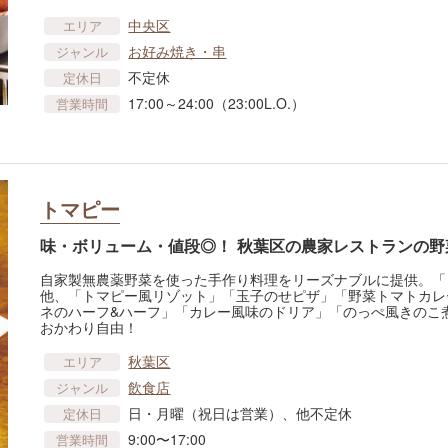
中央区
エリア
お好み焼き・串
ジャンル
不定休
定休日
17:00～24:00（23:00L.O.）
営業時間
トマピー
味・ボリューム・値段◎！ 秋葉区の農家レストランの野
自家製無農薬野菜を使った手作り料理をリーズナブルに提供。「
他、「トマピー風リゾット」「玉子のせピザ」「野菜トマトカレ
ネのハーフ&ハーフ」「カレー風味のドリア」「のっぺ風きのこ
おかわり自由！
秋葉区
エリア
飲食店
ジャンル
日・月曜（祝日は営業）、他不定休
定休日
9:00〜17:00
営業時間