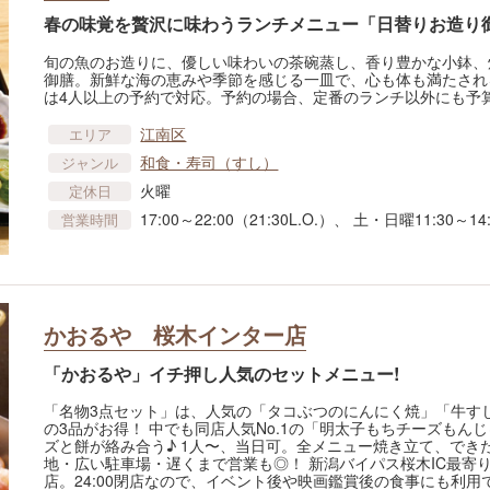
春の味覚を贅沢に味わうランチメニュー「日替りお造り
旬の魚のお造りに、優しい味わいの茶碗蒸し、香り豊かな小鉢、
御膳。新鮮な海の恵みや季節を感じる一皿で、心も体も満たされ
は4人以上の予約で対応。予約の場合、定番のランチ以外にも予
江南区
エリア
和食・寿司（すし）
ジャンル
火曜
定休日
17:00～22:00（21:30L.O.）、 土・日曜11:30～14:
営業時間
かおるや 桜木インター店
「かおるや」イチ押し人気のセットメニュー!
「名物3点セット」は、人気の「タコぶつのにんにく焼」「牛す
の3品がお得！ 中でも同店人気No.1の「明太子もちチーズもん
ズと餅が絡み合う♪ 1人〜、当日可。全メニュー焼き立て、でき
地・広い駐車場・遅くまで営業も◎！ 新潟バイパス桜木IC最寄
店。24:00閉店なので、イベント後や映画鑑賞後の食事にも利用