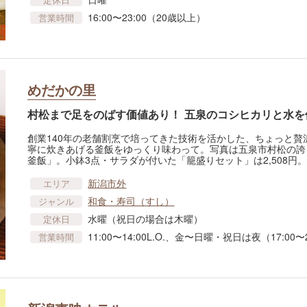
16:00〜23:00（20歳以上）
営業時間
めだかの里
村松まで足をのばす価値あり！ 五泉のコシヒカリと水を
創業140年の老舗割烹で培ってきた技術を活かした、ちょっと
寧に炊きあげる釜飯をゆっくり味わって。写真は五泉市村松の誇
釜飯」。小鉢3点・サラダが付いた「籠盛りセット」は2,508円
新潟市外
エリア
和食・寿司（すし）
ジャンル
水曜（祝日の場合は木曜）
定休日
11:00〜14:00L.O.、金〜日曜・祝日は夜（17:00〜
営業時間