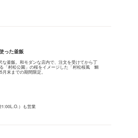
使った釜飯
贅沢な釜飯。和モダンな店内で、注文を受けてから丁
る「村松公園」の桜をイメージした「村松桜風 鯛
。5月末までの期間限定。
21:00L.O.）も営業