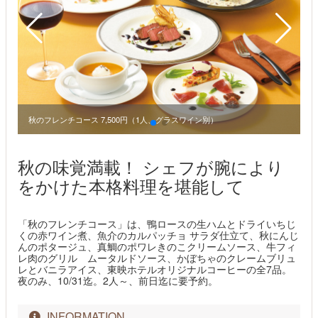
秋のフレンチコース 7,500円（1人、グラスワイン別）
秋の味覚満載！ シェフが腕により
をかけた本格料理を堪能して
「秋のフレンチコース」は、鴨ロースの生ハムとドライいちじ
くの赤ワイン煮、魚介のカルパッチョ サラダ仕立て、秋にんじ
んのポタージュ、真鯛のポワレきのこクリームソース、牛フィ
レ肉のグリル ムータルドソース、かぼちゃのクレームブリュ
レとバニラアイス、東映ホテルオリジナルコーヒーの全7品。
夜のみ、10/31迄。2人～、前日迄に要予約。
INFORMATION