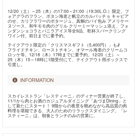
12/20（土）～25（木）の17:00～21:00（19:30L.O.）限定。フ
ォアグラのフラン、ボタン海老と帆立のカルパッチョ キャビア
のせ、カリフラワーのポタージュ、真鯛のパイ包み アメリケー
ヌソース、和牛モモ肉のグリル クリーミーマッシュ添え、フォ
ンダンショコラとバニラアイス等全9品、乾杯スパークリング
ワイン付。前日までに要予約。
テイクアウト限定の「クリスマスギフト（5,400円）」も♪
フライドチキン、ローストチキン、オマール海老のクリームコ
ロッケ等。12/18（木）17時までに要予約。12/20（土）～
25（木）15～18時に1階受付にて、テイクアウト用ボックスで
引渡し。
INFORMATION
スカイレストラン「レスティーニ」のディナー営業が終了し、
11/1から肉とお酒のカジュアルダイニング「あづまDining」と
して新たにスタート！ 9階からの夜景を眺めながら高品質の肉
料理を堪能できる、大人のためのリラックスダイニング。「レ
スティーニ」は、朝食とランチのみの営業に。