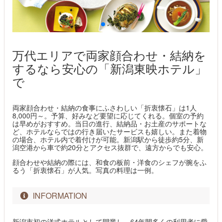
万代エリアで両家顔合わせ・結納を
するなら安心の「新潟東映ホテル」
で
両家顔合わせ・結納の食事にふさわしい「折衷懐石」は1人
8,000円～。予算、好みなど要望に応じてくれる。個室の予約
は早めがおすすめ。当日の進行、結納品・お土産のサポートな
ど、ホテルならではの行き届いたサービスも嬉しい。また着物
の場合、ホテル内で着付けが可能。新潟駅から徒歩約5分、新
潟空港から車で約20分とアクセス抜群で、遠方からでも安心。
顔合わせや結納の際には、和食の板前・洋食のシェフが腕をふ
るう「折衷懐石」が人気。写真の料理は一例。
INFORMATION
新潟市初の洋式ホテルとして開業し、64年間多くの利用者に愛