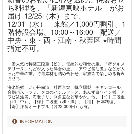
ち料理を、「新潟東映ホテル」がお
届け 12/25（木）まで、
12/31（水） 来館／1,000円割引、1
階特設会場、10:00～16:00 配送／
中央・東・西・江南・秋葉区 ※時間
指定不可。
一番人気は特製三段重【松】。伝統的な和食の重、「蟹グルメ
テリーヌ」などが入った洋食の重、「アワビ醤油煮」などが入
った中華の重。特選素材を詰め合わせ、家族皆で楽しめる折衷
おせち。
海老艶煮、いか松前漬、鮭西京焼、帆立燻製、チキンロール、
合鴨パストラミ、タコのバジルソース、あんず白ワイン煮、ア
ワビ醤油煮、海老チリ、豚角煮など華やか。他、【竹】二段重
（和・中）、【梅】二段重（和・洋）、【福】 日本料理、
【寿】洋食オードブル（各22,000円）も有。
INFORMATION