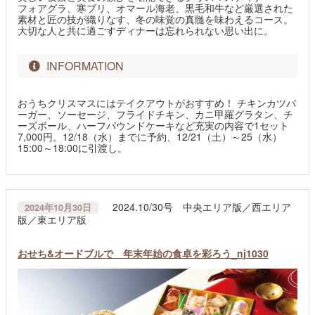
フォアグラ、寒ブリ、オマール海老、黒毛和牛など厳選された
素材と匠の技が織りなす、冬の味覚の真髄を味わえるコース。
大切な人と共に過ごすディナーは忘れられない思い出に。
INFORMATION
おうちクリスマスにはテイクアウトがおすすめ！ チキンカツバ
ーガー、ソーセージ、フライドチキン、カニ甲羅グラタン、チ
ーズボール、ハーフパウンドケーキなど充実の内容で1セット
7,000円。12/18（水）までに予約、12/21（土）～25（水）
15:00～18:00に引渡し。
2024.10/30号 中央エリア版／西エリア
2024年10月30日
版／東エリア版
おせち&オードブルで 年末年始の食卓を彩ろう_nj1030