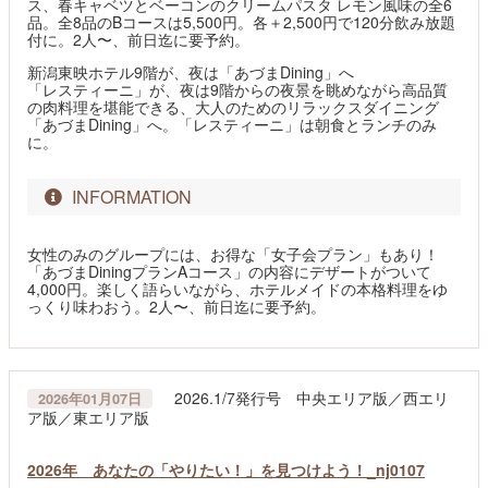
ス、春キャベツとベーコンのクリームパスタ レモン風味の全6
品。全8品のBコースは5,500円。各＋2,500円で120分飲み放題
付に。2人〜、前日迄に要予約。
新潟東映ホテル9階が、夜は「あづまDining」へ
「レスティーニ」が、夜は9階からの夜景を眺めながら高品質
の肉料理を堪能できる、大人のためのリラックスダイニング
「あづまDining」へ。「レスティーニ」は朝食とランチのみ
に。
INFORMATION
女性のみのグループには、お得な「女子会プラン」もあり！
「あづまDiningプランAコース」の内容にデザートがついて
4,000円。楽しく語らいながら、ホテルメイドの本格料理をゆ
っくり味わおう。2人〜、前日迄に要予約。
2026.1/7発行号 中央エリア版／西エリ
2026年01月07日
ア版／東エリア版
2026年 あなたの「やりたい！」を見つけよう！_nj0107