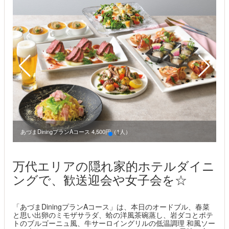
あづまDiningプランAコース 4,500円（1人）
万代エリアの隠れ家的ホテルダイニ
ングで、歓送迎会や女子会を☆
「あづまDiningプランAコース」は、本日のオードブル、春菜
と思い出卵のミモザサラダ、蛤の洋風茶碗蒸し、岩ダコとポテ
トのブルゴーニュ風、牛サーロイングリルの低温調理 和風ソー