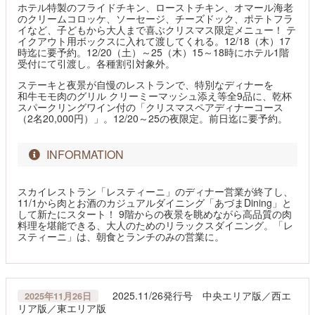
ホテル特製のフライドチキン、ローストチキン、オマール海老
のクリームコロッケ、ソーセージ、チーズドック、ポテトフラ
イなど、子どもから大人まで喜ぶクリスマス限定メニュー！ テ
イクアウト用ボックスに入れて渡してくれる。12/18（木）17
時迄に要予約。12/20（土）～25（木）15～18時にホテル1階
受付にて引渡し。各種割引対象外。
ステーキと夜景が自慢のレストランで、特別なディナーを
和牛モモ肉のグリル クリーミーマッシュ添え等全9品に、乾杯
スパークリングワイン付の「クリスマスペアディナーコース
（2名20,000円）」。12/20～25の夜限定。前日迄に要予約。
INFORMATION
スカイレストラン「レスティーニ」のディナー営業が終了し、
11/1から肉とお酒のカジュアルダイニング「あづまDining」と
して新たにスタート！ 9階からの夜景を眺めながら高品質の肉
料理を堪能できる、大人のためのリラックスダイニング。「レ
スティーニ」は、朝食とランチのみの営業に。
2025.11/26発行号 中央エリア版／西エ
2025年11月26日
リア版／東エリア版