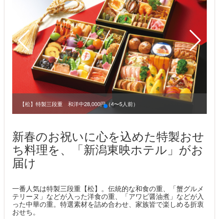
【松】特製三段重 和洋中28,000円（4〜5人前）
【
新春のお祝いに心を込めた特製おせ
ち料理を、「新潟東映ホテル」がお
届け
一番人気は特製三段重【松】。伝統的な和食の重、「蟹グルメ
テリーヌ」などが入った洋食の重、「アワビ醤油煮」などが入
った中華の重。特選素材を詰め合わせ、家族皆で楽しめる折衷
おせち。