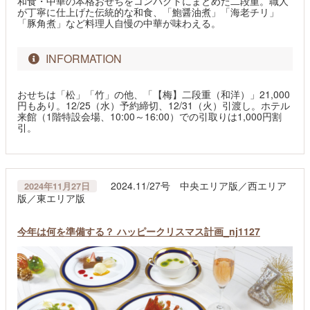
和食・中華の本格おせちをコンパクトにまとめた二段重。職人
が丁寧に仕上げた伝統的な和食、「鮑醤油煮」「海老チリ」
「豚角煮」など料理人自慢の中華が味わえる。
INFORMATION
おせちは「松」「竹」の他、「【梅】二段重（和洋）」21,000
円もあり。12/25（水）予約締切、12/31（火）引渡し。ホテル
来館（1階特設会場、10:00～16:00）での引取りは1,000円割
引。
2024.11/27号 中央エリア版／西エリア
2024年11月27日
版／東エリア版
今年は何を準備する？ ハッピークリスマス計画_nj1127