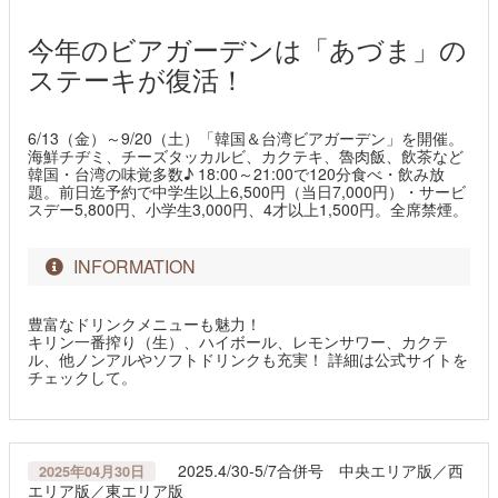
今年のビアガーデンは「あづま」の
ステーキが復活！
6/13（金）～9/20（土）「韓国＆台湾ビアガーデン」を開催。
海鮮チヂミ、チーズタッカルビ、カクテキ、魯肉飯、飲茶など
韓国・台湾の味覚多数♪ 18:00～21:00で120分食べ・飲み放
題。前日迄予約で中学生以上6,500円（当日7,000円）・サービ
スデー5,800円、小学生3,000円、4才以上1,500円。全席禁煙。
INFORMATION
豊富なドリンクメニューも魅力！
キリン一番搾り（生）、ハイボール、レモンサワー、カクテ
ル、他ノンアルやソフトドリンクも充実！ 詳細は公式サイトを
チェックして。
2025.4/30-5/7合併号 中央エリア版／西
2025年04月30日
エリア版／東エリア版