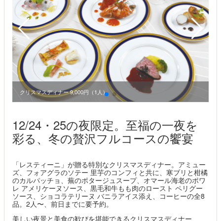
クリスマスディナー 9,000円（1人）
12/24・25の夜限定。至福の一夜を
彩る、冬の贅沢フルコースの饗宴
「レスティーニ」が贈る特別なクリスマスディナー。アミュー
ズ、フォアグラのソテー 里芋のコンフィと共に、寒ブリと柑橘
のカルパッチョ、蕪のポタージュスープ、オマール海老のポワ
レ アメリケーヌソース、黒毛和牛もも肉のロースト ペリグー
ソース、ショコラテリーヌ バニラアイス添え、コーヒーの全8
品。2人〜、前日までに要予約。
美しい夜景と美食の歓びを堪能できるクリスマスディナー