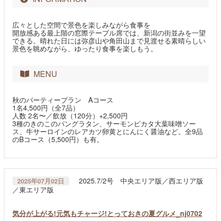
広々とした空間で景色を楽しみながら食事を
開放感ある最上階の窓際テーブル席では、新潟の街並みを一望
できる。晴れた日には弥彦山や角田山まで見渡せる素晴らしい
景色を眺めながら、ゆったり食事を楽しもう。
MENU
秋のパーティープラン Aコース
1名4,500円（全7品）
人数 2名〜／飲放（120分）+2,500円
3種のきのこのパングラタン、サーモンピカタ大葉味噌ソー
ス、牛サーロインのレアカツ卵黄とにんにく醤油など。全9品
のBコース（5,500円）も有。
2025.7/2号 中央エリア版／西エリア版
2025年07月02日
／東エリア版
気分が上がる!元気もチャージ!とっておきの夏グルメ_nj0702