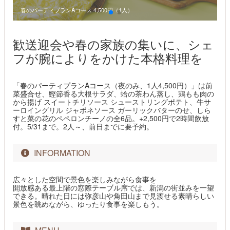
春のパーティプランAコース 4,500円（1人）
歓送迎会や春の家族の集いに、シェ
フが腕によりをかけた本格料理を
「春のパーティプランAコース（夜のみ、1人4,500円）」は前
菜盛合せ、鰹節香る大根サラダ、蛤の茶わん蒸し、鶏もも肉の
から揚げ スイートチリソース シューストリングポテト、牛サ
ーロイングリル ジャポネソース ガーリックバターのせ、しら
すと菜の花のペペロンチーノの全6品。+2,500円で2時間飲放
付。5/31まで。2人～、前日までに要予約。
INFORMATION
広々とした空間で景色を楽しみながら食事を
開放感ある最上階の窓際テーブル席では、新潟の街並みを一望
できる。晴れた日には弥彦山や角田山まで見渡せる素晴らしい
景色を眺めながら、ゆったり食事を楽しもう。