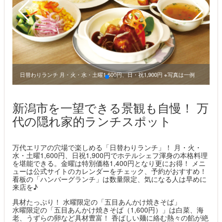
日替わりランチ 月・火・水・土曜1,600円、日・祝1,900円 ※写真は一例
新潟市を一望できる景観も自慢！ 万
代の隠れ家的ランチスポット
万代エリアの穴場で楽しめる「日替わりランチ」！ 月・火・
水・土曜1,600円、日祝1,900円でホテルシェフ渾身の本格料理
を堪能できる。金曜は特別価格1,400円となり更にお得！ メニ
ューは公式サイトのカレンダーをチェック、予約がおすすめ！
看板の「ハンバーグランチ」は数量限定、気になる人は早めに
来店を♪
具材たっぷり！ 水曜限定の「五目あんかけ焼きそば」
水曜限定の「五目あんかけ焼きそば（1,600円）」は白菜、海
老、うずらの卵など具材豊富！ 香ばしい麺に絡む熱々の餡が絶