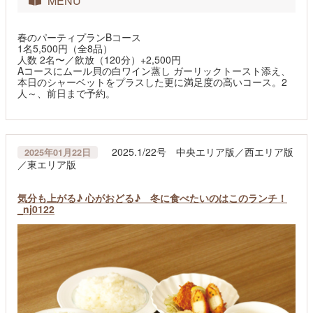
MENU
春のパーティプランBコース
1名5,500円（全8品）
人数 2名〜／飲放（120分）+2,500円
Aコースにムール貝の白ワイン蒸し ガーリックトースト添え、
本日のシャーベットをプラスした更に満足度の高いコース。2
人～、前日まで予約。
2025.1/22号 中央エリア版／西エリア版
2025年01月22日
／東エリア版
気分も上がる♪ 心がおどる♪ 冬に食べたいのはこのランチ！
_nj0122