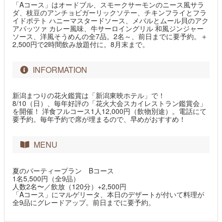
「Aコース」はオードブル、スモークサーモンのニース風サラ
ダ、枝豆のアンチョビガーリックソテー、チキンフライとフラ
イドポテト ハニーマスタードソース、メバルとムール貝のアク
アパッツァ カレー風味、牛サーロイングリル 和風ジンジャー
ソース、洋風そうめんの全7品。2名～、前日までに要予約。＋
2,500円で2時間飲み放題付に。8月末まで。
INFORMATION
新潟まつりの花火鑑賞は「新潟東映ホテル」で！
8/10（日）、毎年好評の「花火大会スカイレストラン鑑賞会」
を開催！ 洋食フルコース1人12,000円（飲物別途）。電話にて
要予約。毎年予約で席が埋まるので、早めがおすすめ！
MENU
夏のパーティープラン Bコース
1名5,500円（全9品）
人数2名〜／飲放（120分）+2,500円
「Aコース」にマルゲリータ、本日のデザートが付いて料理が
全9品にグレードアップ。前日までに要予約。