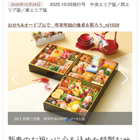
2025.10/29発行号 中央エリア版／西エ
2025年10月29日
リア版／東エリア版
おせち&オードブルで 年末年始の食卓を彩ろう_nj1029
【松】特製三段重 和洋中30,000円（4〜5人前
【
新春のお祝いに心を込めた特製おせ