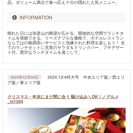
品。ボリューム満点で食べ応え十分の隠れた人気メニュー。
INFORMATION
晴れた日には弥彦山の眺望が広がる、開放的な空間でランチタ
イムを堪能できる。リーズナブルな価格で、ホテルレストラン
ならではの格調高いサービスと洗練された料理を楽しもう！ 全
てのランチセットに充実のサラダ＆ドリンクバー、プチデザー
ト付。贅沢なランチタイムを過ごして。
2024.12/4特大号 中央エリア版／西エリ
2024年12月04日
ア版／東エリア版
クリスマス・年末にまだ間に合う 駆け込み＼OK！／グルメ
_nj1204