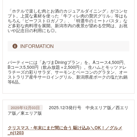
「ホテルで楽しむ肉とお酒のカジュアルダイニング」がコンセ
プト。上質な素材を使った「牛フィレ肉の贅沢グリル」等はも
ちろん「ビーフストロガノフ」、「特選牛のミートパスタ」な
ど多彩な肉料理を展開。新潟市内の夜景が望める空間は、お祝
いや記念日の利用にも◎。
INFORMATION
パーティーには「あづまDiningプラン」を。Aコース4,500円、
Bコース5,500円（飲み放題＋2,500円）。生ハムとモッツァレ
ラチーズの彩りサラダ、サーモンとベーコンのグラタン、オー
ストラリア産牛サーロイングリル、新潟県産ポークの塩だれ鍋
等6品。
2025.12/3発行号 中央エリア版／西エリ
2025年12月03日
ア版／東エリア版
クリスマス・年末にまだ間に合う 駆け込み＼OK！／グルメ
_nj1203