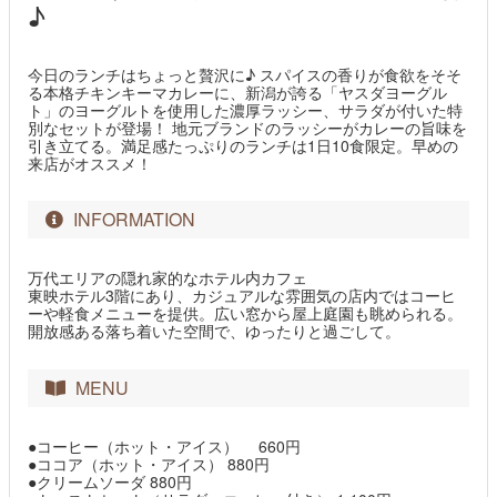
♪
今日のランチはちょっと贅沢に♪ スパイスの香りが食欲をそそ
る本格チキンキーマカレーに、新潟が誇る「ヤスダヨーグル
ト」のヨーグルトを使用した濃厚ラッシー、サラダが付いた特
別なセットが登場！ 地元ブランドのラッシーがカレーの旨味を
引き立てる。満足感たっぷりのランチは1日10食限定。早めの
来店がオススメ！
INFORMATION
万代エリアの隠れ家的なホテル内カフェ
東映ホテル3階にあり、カジュアルな雰囲気の店内ではコーヒ
ーや軽食メニューを提供。広い窓から屋上庭園も眺められる。
開放感ある落ち着いた空間で、ゆったりと過ごして。
MENU
●コーヒー（ホット・アイス） 660円
●ココア（ホット・アイス） 880円
●クリームソーダ 880円