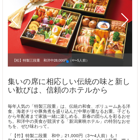
【松】特製三段重 和洋中28,000円 （4〜5人前）
集いの席に相応しい伝統の味と新し
い歓びは、信頼のホテルから
毎年人気の「特製三段重」は、伝統の和食、ボリュームある洋
食、海老チリや豚角煮を盛り込んだ中華が重なるお重。子ども
から年配者まで家族一緒に楽しめる、新春の団らんを彩るおせ
ち。和洋中の美食が競演する「新潟東映ホテル」の特別なおせ
ちを、ぜひ味わって。
「【竹】特製二段重 和中」21,000円（3〜4人前）も！