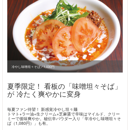
冷やし味噌坦々そば／1,030円
夏季限定！ 看板の「味噌坦々そば」
が 冷たく爽やかに変身
毎夏ファン待望！ 新感覚冷やし坦々麺
トマト+ラー油+生クリーム+芝麻醤で辛味はマイルド、クリー
ミーで後味爽やか。秘伝辛パウダー入り「辛冷やし味噌坦々そ
ば（1,080円）」も有。