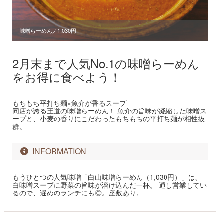
味噌らーめん／1,030円
2月末まで人気No.1の味噌らーめん
をお得に食べよう！
もちもち平打ち麺×魚介が香るスープ
同店が誇る王道の味噌らーめん！ 魚介の旨味が凝縮した味噌ス
ープと、小麦の香りにこだわったもちもちの平打ち麺が相性抜
群。
INFORMATION
もうひとつの人気味噌「白山味噌らーめん（1,030円）」は、
白味噌スープに野菜の旨味が溶け込んだ一杯。 通し営業してい
るので、遅めのランチにも◎。座敷あり。