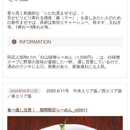
香り高く刺激的な「シビれ系まぜそば」！
舌がピリピリ痺れる感覚「麻（マー）」を楽しみたい人のため
の新作まぜそば。具材は角切りチャーシュー、長ネギ、玉ねぎ
等。1痺れ〜3痺れが有。
INFORMATION
同店人気No.1の「白山味噌らーめん（1,030円）」は、白味噌
スープに野菜の旨味が凝縮した一杯。 通し営業しているので、
遅めのランチにも◎。座敷があり、家族連れにも人気。
2025.6/11号 中央エリア版／西エリア版
2025年06月11日
／東エリア版
食べ逃し注意！ 期間限定らーめん_nj0611