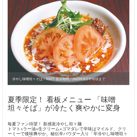
冷やし味噌坦々そば／930円 提供期間／2023年8月中旬頃まで
夏季限定！ 看板メニュー 「味噌
坦々そば」が冷たく爽やかに変身
毎夏ファン待望！ 新感覚冷やし坦々麺
トマト+ラー油+生クリーム+ゴマダレで辛味はマイルド、クリ
ーミーで後味爽やか。秘伝辛パウダー入り「辛冷やし味噌坦々