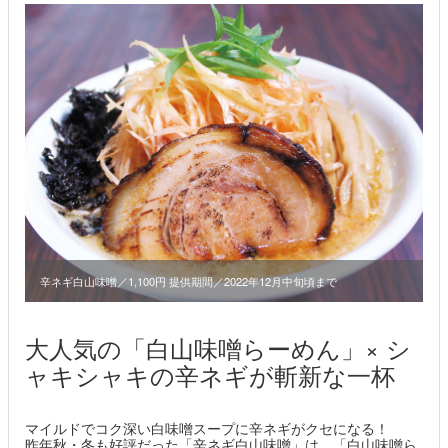
辛ネギ白山味噌／1,100円 提供期間／2022年12月中旬頃まで
大人気の「白山味噌らーめん」× シ
ャキシャキの辛ネギが斬新な一杯
マイルドでコク深い白味噌スープに辛ネギがクセになる！
昨年秋・冬も好評だった「辛ネギ白山味噌」は、「白山味噌ら