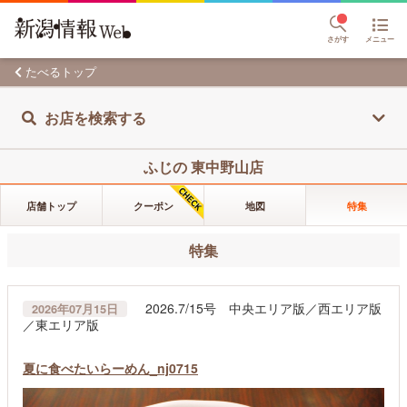
さがす
メニュー
たべるトップ
お店を検索する
ふじの 東中野山店
店舗トップ
クーポン
地図
特集
特集
2026.7/15号 中央エリア版／西エリア版
2026年07月15日
／東エリア版
夏に食べたいらーめん_nj0715