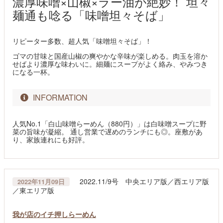
濃厚味噌×山椒×ラー油が絶妙！ 坦々
麺通も唸る「味噌坦々そば」
リピーター多数、超人気「味噌坦々そば」！
ゴマの甘味と国産山椒の爽やかな辛味が楽しめる。肉玉を溶か
せばより濃厚な味わいに。細麺にスープがよく絡み、やみつき
になる一杯。
INFORMATION
人気No.1「白山味噌らーめん（880円）」は白味噌スープに野
菜の旨味が凝縮。 通し営業で遅めのランチにも◎。座敷があ
り、家族連れにも好評。
2022.11/9号 中央エリア版／西エリア版
2022年11月09日
／東エリア版
我が店のイチ押しらーめん