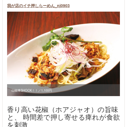
我が店のイチ押しらーめん_nj0903
山椒痺SHOCK！！／1,100円
香り高い花椒（ホアジャオ）の旨味
と、 時間差で押し寄せる痺れが食欲
を刺激