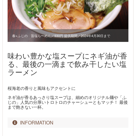
春×ふじの 旨塩ら〜めん／930円 提供期間／2024年4月30日まで
味わい豊かな塩スープにネギ油が香
る、最後の一滴まで飲み干したい塩
ラーメン
桜海老の香りと風味もアクセントに
ネギ油が香るあっさり塩スープは、細めのオリジナル麺や「ふ
じの」人気の分厚いトロトロのチャーシューともマッチ！ 最後
まで飽きない一杯。
INFORMATION