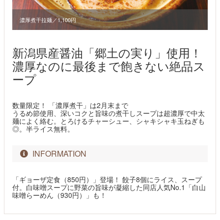
濃厚煮干拉麺／1,100円
新潟県産醤油「郷土の実り」使用！
濃厚なのに最後まで飽きない絶品ス
ープ
数量限定！ 「濃厚煮干」は2月末まで
うるめ節使用、深いコクと旨味の煮干しスープは超濃厚で中太
麺によく絡む。とろけるチャーシュー、シャキシャキ玉ねぎも
◎。半ライス無料。
INFORMATION
「ギョーザ定食（850円）」登場！ 餃子8個にライス、スープ
付。白味噌スープに野菜の旨味が凝縮した同店人気No.1「白山
味噌らーめん（930円）」も！